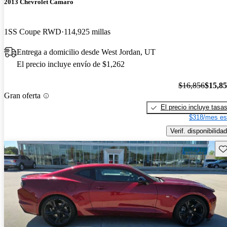
2013 Chevrolet Camaro
1SS Coupe RWD
114,925 millas
Entrega a domicilio desde West Jordan, UT
El precio incluye envío de $1,262
$16,856
$15,8
Gran oferta
El precio incluye tasa
$318/mes es
Verif. disponibilidad
Gu