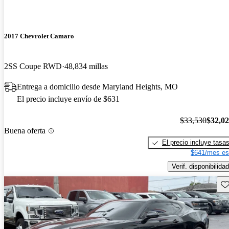
2017 Chevrolet Camaro
2SS Coupe RWD
48,834 millas
Entrega a domicilio desde Maryland Heights, MO
El precio incluye envío de $631
$33,530
$32,0
Buena oferta
El precio incluye tasa
$641/mes es
Verif. disponibilidad
Gu