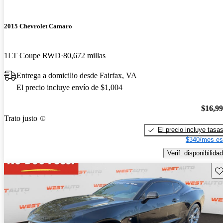
2015 Chevrolet Camaro
1LT Coupe RWD
80,672 millas
Entrega a domicilio desde Fairfax, VA
El precio incluye envío de $1,004
$16,9
Trato justo
El precio incluye tasa
$340/mes es
Verif. disponibilidad
Gu