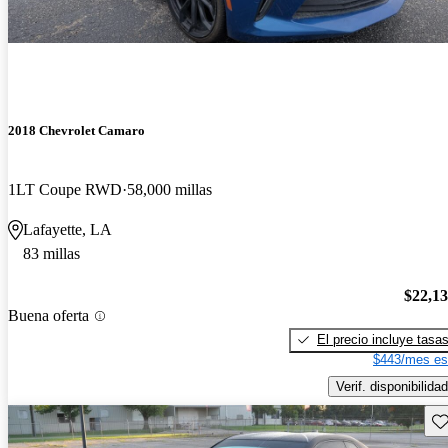
2018 Chevrolet Camaro
1LT Coupe RWD
58,000 millas
Lafayette, LA
83 millas
$22,1
Buena oferta
El precio incluye tasa
$443/mes es
Verif. disponibilidad
Gu