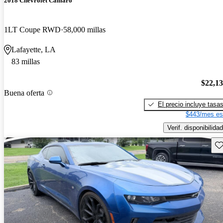
2018 Chevrolet Camaro
1LT Coupe RWD
58,000 millas
Lafayette, LA
83 millas
$22,1
Buena oferta
El precio incluye tasa
$443/mes es
Verif. disponibilidad
Gu