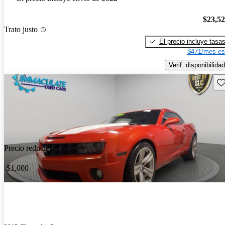
$23,5
Trato justo
El precio incluye tasa
$471/mes es
Verif. disponibilidad
Gu
Precio reducido
-$1,000