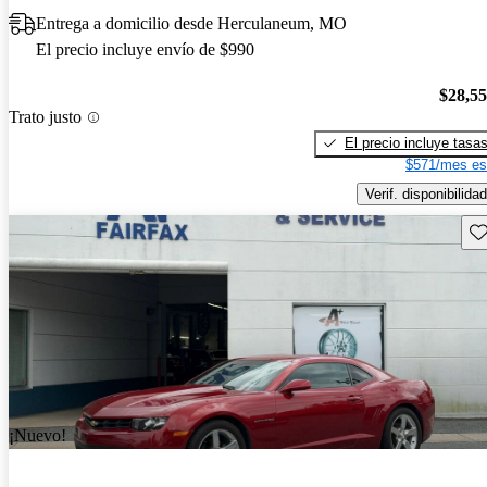
Entrega a domicilio desde Herculaneum, MO
El precio incluye envío de $990
$28,5
Trato justo
El precio incluye tasa
$571/mes es
Verif. disponibilidad
Gu
¡Nuevo!