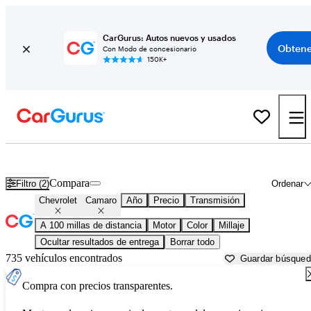
CarGurus: Autos nuevos y usados
Obtene
Con Modo de concesionario
150K+
Chevrolet Camaro usados en venta cerca de
Alexandria, LA
Compara
Filtro (2)
Ordenar
Chevrolet
Camaro
Año
Precio
Transmisión
A 100 millas de distancia
Motor
Color
Millaje
Ocultar resultados de entrega
Borrar todo
735 vehículos encontrados
Guardar búsque
Compra con precios transparentes.