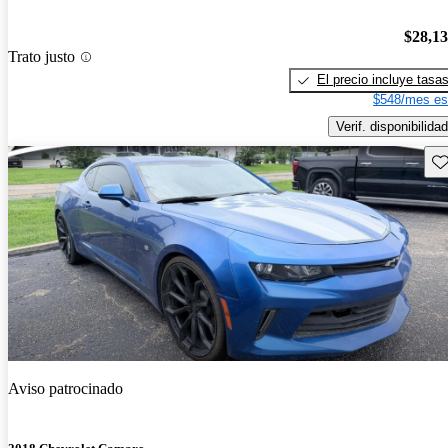
$28,1
Trato justo
El precio incluye tasa
$548/mes es
Verif. disponibilidad
Gu
Aviso patrocinado