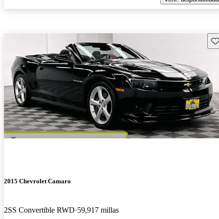
Gu
2015 Chevrolet Camaro
2SS Convertible RWD
59,917 millas