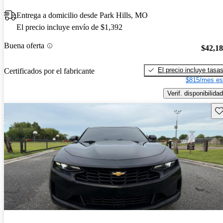
Entrega a domicilio desde Park Hills, MO
El precio incluye envío de $1,392
Buena oferta
$42,1
El precio incluye tasa
Certificados por el fabricante
$815/mes es
Verif. disponibilidad
Gu