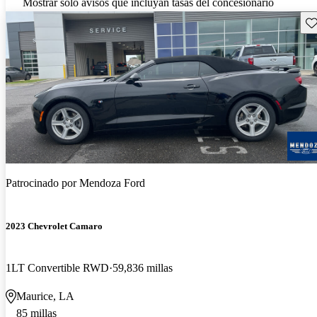
Mostrar solo avisos que incluyan tasas del concesionario
Gu
Patrocinado por
Mendoza Ford
2023 Chevrolet Camaro
1LT Convertible RWD
59,836 millas
Maurice, LA
85 millas