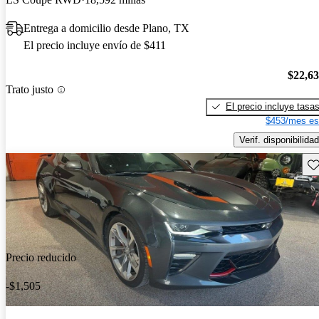
Entrega a domicilio desde Plano, TX
El precio incluye envío de $411
$22,6
Trato justo
El precio incluye tasa
$453/mes es
Verif. disponibilidad
Gu
Precio reducido
-$1,505