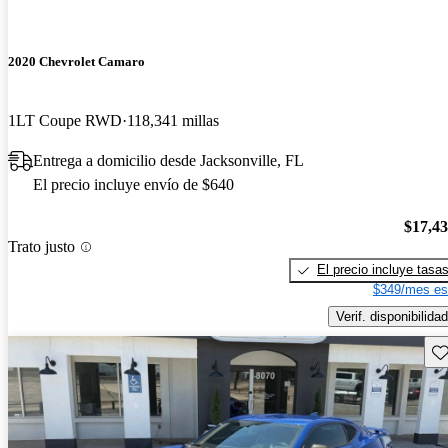
2020 Chevrolet Camaro
1LT Coupe RWD
118,341 millas
Entrega a domicilio desde Jacksonville, FL
El precio incluye envío de $640
$17,4
Trato justo
El precio incluye tasa
$349/mes es
Verif. disponibilidad
Gu