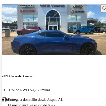
Gu
2020 Chevrolet Camaro
1LT Coupe RWD
54,760 millas
Entrega a domicilio desde Jasper, AL
El precio incluye envío de $522