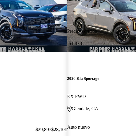
Precio reducido
-$1,878
2026 Kia Sportage
EX FWD
Glendale, CA
Auto nuevo
$29,897
$28,101