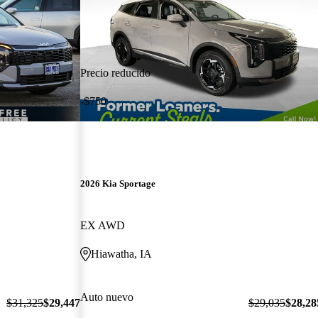
Precio reducido
-$750
2026 Kia Sportage
EX AWD
Hiawatha, IA
Auto nuevo
$31,325
$29,447
$29,035
$28,28