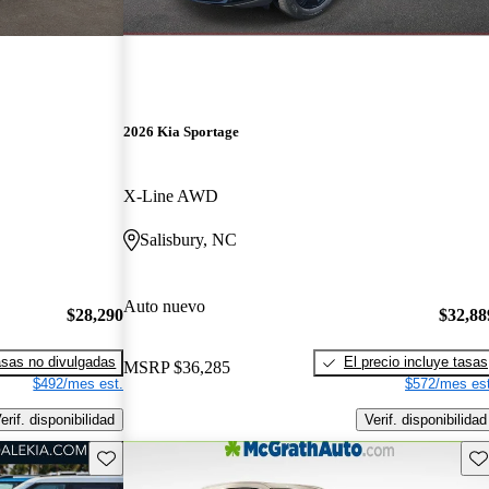
2026 Kia Sportage
X-Line AWD
Salisbury, NC
Auto nuevo
$28,290
$32,88
sas no divulgadas
El precio incluye tasas
MSRP
$36,285
$492/mes est.
$572/mes est
erif. disponibilidad
Verif. disponibilidad
Guarda este Aviso
Gu