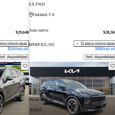
EX FWD
Oakland, CA
Auto nuevo
$29,646
$28,56
recio incluye tasas
El precio incluye tasas
MSRP
$31,165
$516/mes est.
$498/mes est
erif. disponibilidad
Verif. disponibilidad
Guarda este Aviso
Gu
Precio reducido
-$3,863