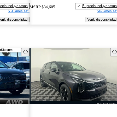
recio incluye tasas
El precio incluye tasas
MSRP
$34,605
$512/mes est.
$492/mes est
erif. disponibilidad
Verif. disponibilidad
Guarda este Aviso
Gu