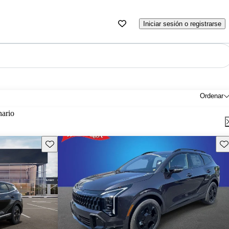
Iniciar sesión o registrarse
Ordenar
nario
Guarda este Aviso
Gu