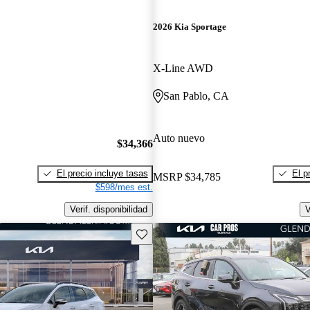
2026 Kia Sportage
X-Line AWD
San Pablo, CA
Auto nuevo
$34,366
El precio incluye tasas
El p
MSRP
$34,785
$598/mes est.
Verif. disponibilidad
V
Guarda este Aviso