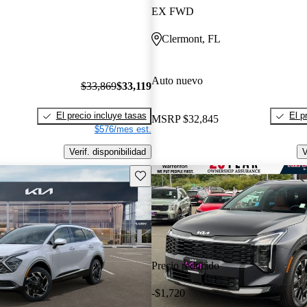
EX FWD
Clermont, FL
Auto nuevo
$33,869
$33,119
El precio incluye tasas
El p
MSRP
$32,845
$576/mes est.
Verif. disponibilidad
V
Guarda este Aviso
Precio reducido
-$1,720