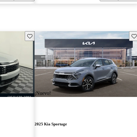
Guarda este Aviso
Gu
¡Nuevo!
2025 Kia Sportage