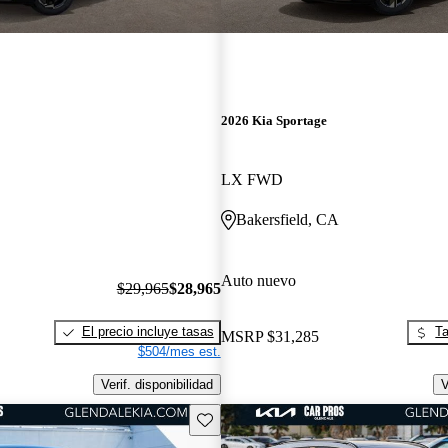
2026 Kia Sportage
LX FWD
Bakersfield, CA
Auto nuevo
$29,965
$28,965
El precio incluye tasas
Ta
MSRP
$31,285
$504/mes est.
Verif. disponibilidad
V
Guarda este Aviso