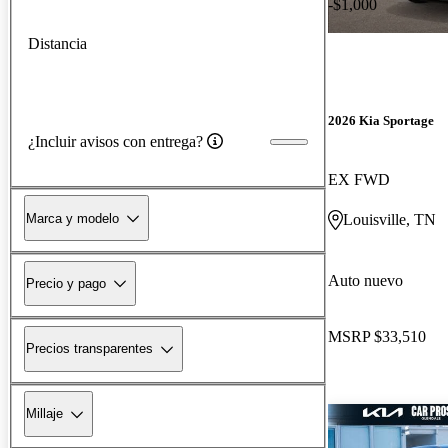
-$1,000
Distancia
2026 Kia Sportage
¿Incluir avisos con entrega?
EX FWD
Marca y modelo
Louisville, TN
Auto nuevo
Precio y pago
MSRP
$33,510
Precios transparentes
Millaje