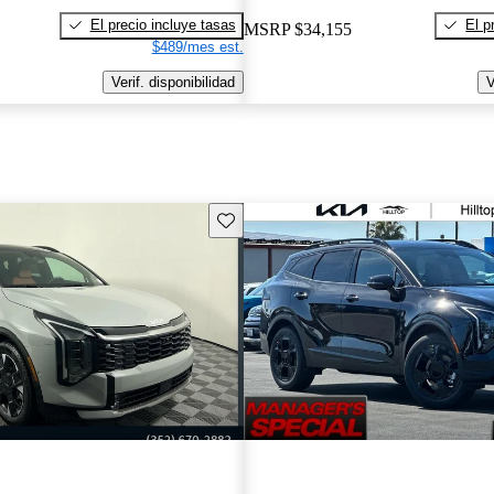
El precio incluye tasas
El p
MSRP
$34,155
$489/mes est.
Verif. disponibilidad
V
Guarda este Aviso