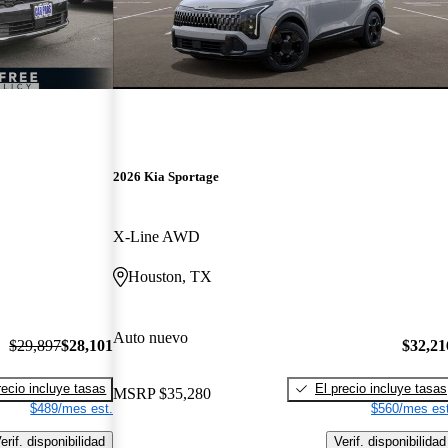
2026 Kia Sportage
X-Line AWD
Houston, TX
Auto nuevo
$29,897
$28,101
$32,21
recio incluye tasas
El precio incluye tasas
MSRP
$35,280
$489/mes est.
$560/mes est
erif. disponibilidad
Verif. disponibilidad