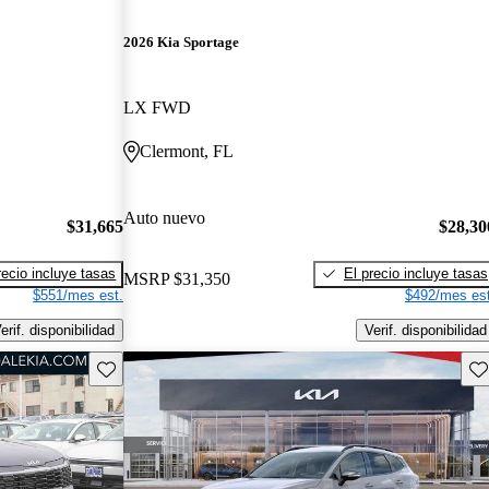
2026 Kia Sportage
LX FWD
Clermont, FL
Auto nuevo
$31,665
$28,30
recio incluye tasas
El precio incluye tasas
MSRP
$31,350
$551/mes est.
$492/mes est
erif. disponibilidad
Verif. disponibilidad
Guarda este Aviso
Gu