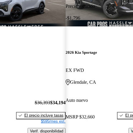
Precio reducido
-$1,796
2026 Kia Sportage
EX FWD
Glendale, CA
Auto nuevo
$36,393
$34,194
El precio incluye tasas
El p
MSRP
$32,660
$595/mes est.
Verif. disponibilidad
V