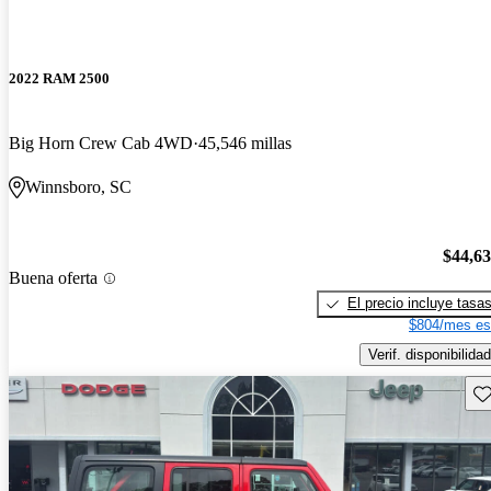
2022 RAM 2500
Big Horn Crew Cab 4WD
45,546 millas
Winnsboro, SC
$44,6
Buena oferta
El precio incluye tasa
$804/mes es
Verif. disponibilidad
Gu