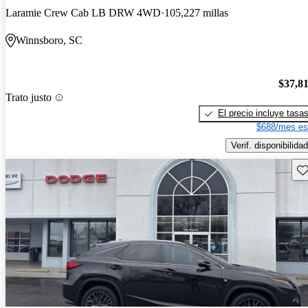
Laramie Crew Cab LB DRW 4WD
105,227 millas
Winnsboro, SC
$37,8
Trato justo
El precio incluye tasa
$688/mes es
Verif. disponibilidad
Gu