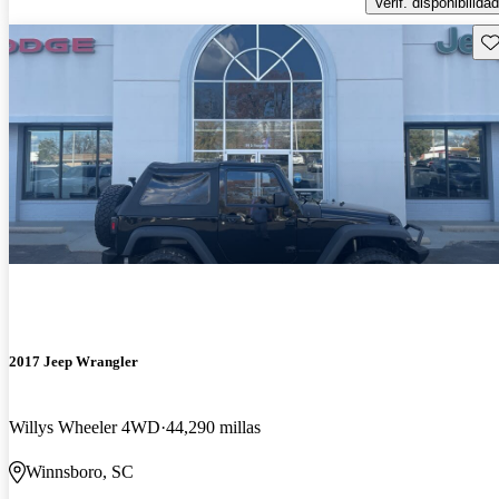
Verif. disponibilidad
Gu
2017 Jeep Wrangler
Willys Wheeler 4WD
44,290 millas
Winnsboro, SC