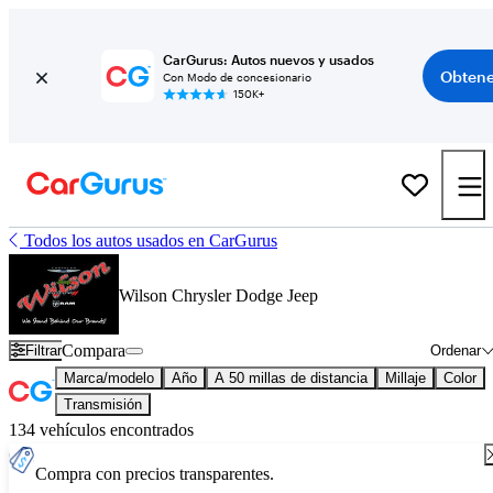
CarGurus: Autos nuevos y usados
Obtene
Con Modo de concesionario
150K+
Todos los autos usados en CarGurus
Wilson Chrysler Dodge Jeep
Compara
Filtrar
Ordenar
Marca/modelo
Año
A 50 millas de distancia
Millaje
Color
Transmisión
134 vehículos encontrados
Compra con precios transparentes.