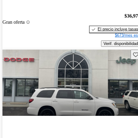
$36,9
Gran oferta
El precio incluye tasa
$673/mes es
Verif. disponibilidad
Gu