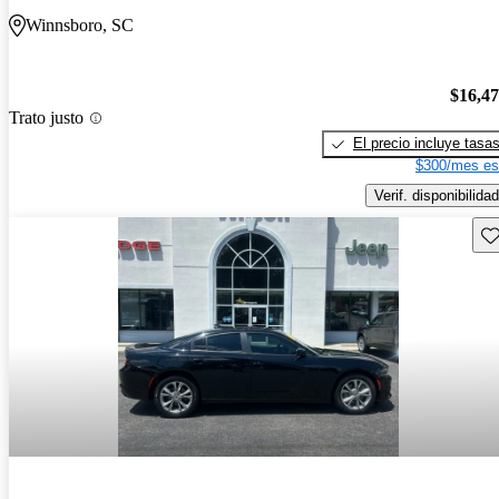
Winnsboro, SC
$16,4
Trato justo
El precio incluye tasa
$300/mes es
Verif. disponibilidad
Gu