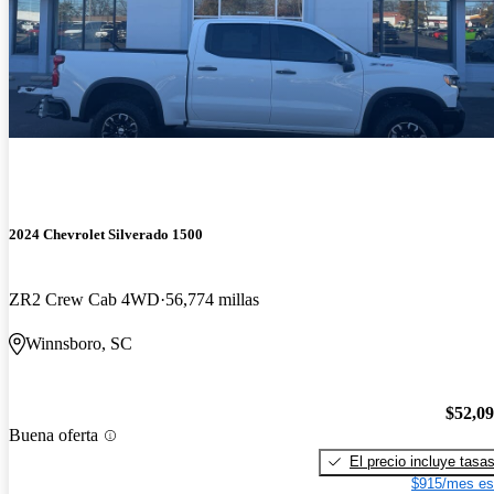
2024 Chevrolet Silverado 1500
ZR2 Crew Cab 4WD
56,774 millas
Winnsboro, SC
$52,0
Buena oferta
El precio incluye tasa
$915/mes es