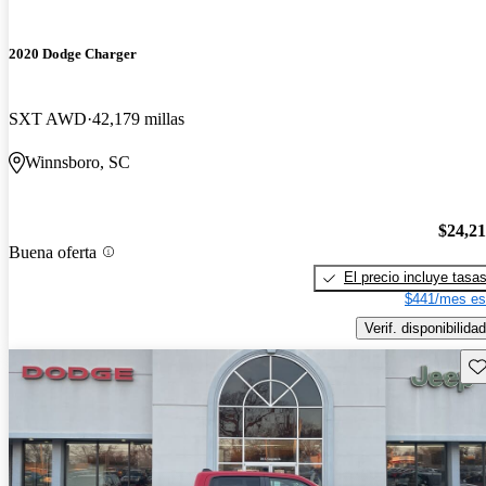
2020 Dodge Charger
SXT AWD
42,179 millas
Winnsboro, SC
$24,2
Buena oferta
El precio incluye tasa
$441/mes es
Verif. disponibilidad
Gu