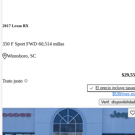
2017 Lexus RX
350 F Sport FWD
60,514 millas
Winnsboro, SC
$29,5
Trato justo
El precio incluye tasa
$538/mes es
Verif. disponibilidad
Gu