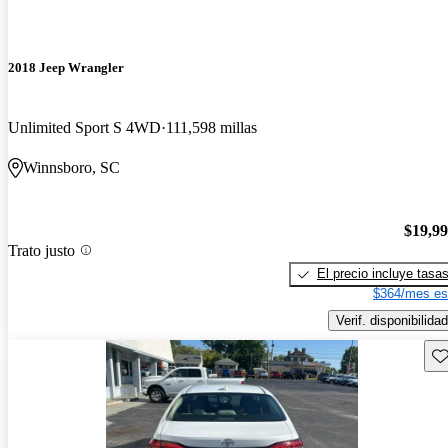
2018 Jeep Wrangler
Unlimited Sport S 4WD
111,598 millas
Winnsboro, SC
$19,9
Trato justo
El precio incluye tasa
$364/mes es
Verif. disponibilidad
Gu