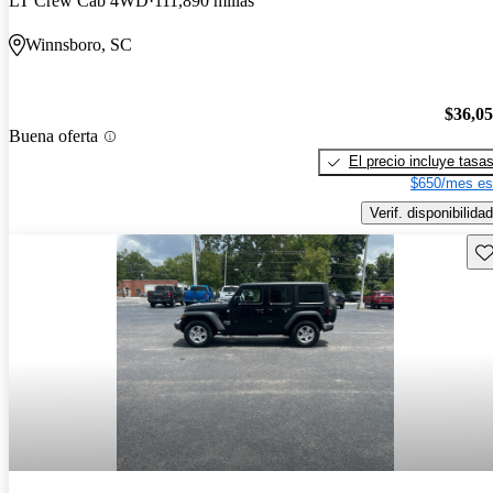
LT Crew Cab 4WD
111,890 millas
Winnsboro, SC
$36,0
Buena oferta
El precio incluye tasa
$650/mes es
Verif. disponibilidad
Gu