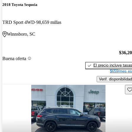
2018 Toyota Sequoia
TRD Sport 4WD
98,659 millas
Winnsboro, SC
$36,2
Buena oferta
El precio incluye tasa
$659/mes es
Verif. disponibilidad
Gu