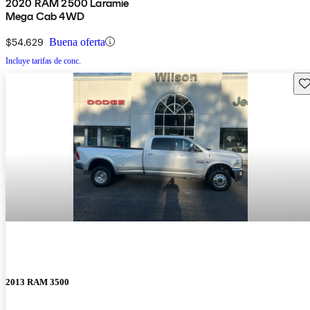
2020 RAM 2500 Laramie
Mega Cab 4WD
$54,629
Buena oferta
Incluye tarifas de conc.
Gu
2013 RAM 3500