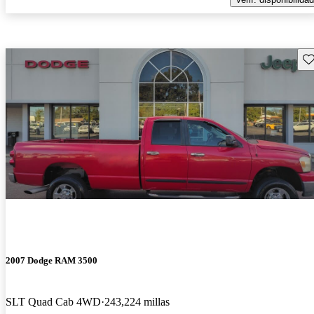
Gu
2007 Dodge RAM 3500
SLT Quad Cab 4WD
243,224 millas