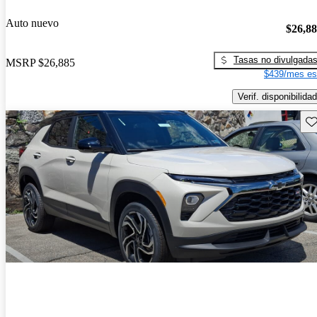
Auto nuevo
$26,8
Tasas no divulgada
MSRP
$26,885
$439/mes es
Verif. disponibilidad
Gu