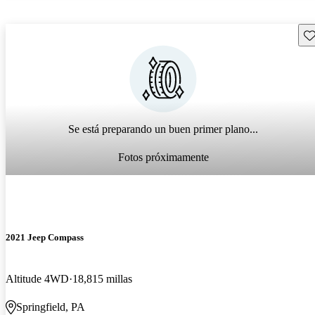
Gu
Se está preparando un buen primer plano...
Fotos próximamente
2021 Jeep Compass
Altitude 4WD
18,815 millas
Springfield, PA