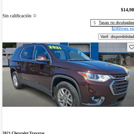
$14,9
Sin calificación
Tasas no divulgada
$240/mes es
Verif. disponibilidad
Gu
2021 Chevrolet Traverse