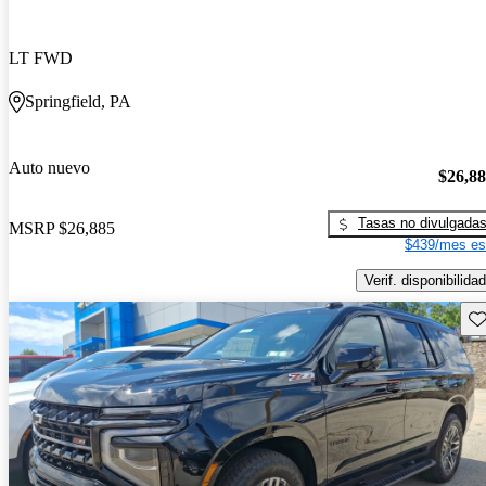
LT FWD
Springfield, PA
Auto nuevo
$26,8
Tasas no divulgada
MSRP
$26,885
$439/mes es
Verif. disponibilidad
Gu