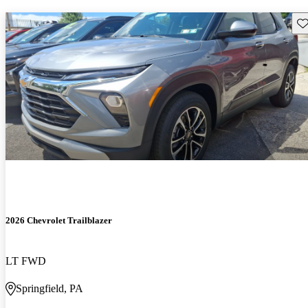
Gu
2026 Chevrolet Trailblazer
LT FWD
Springfield, PA