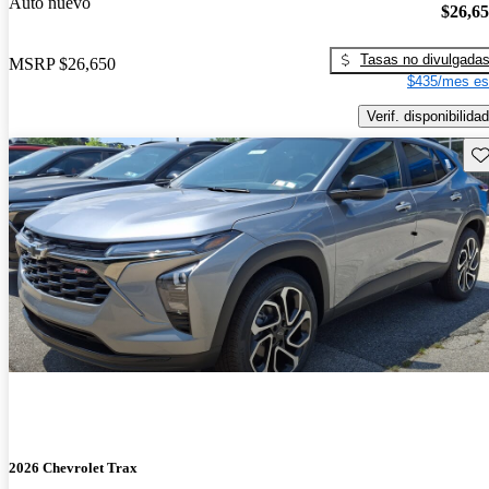
Auto nuevo
$26,6
Tasas no divulgada
MSRP
$26,650
$435/mes es
Verif. disponibilidad
Gu
2026 Chevrolet Trax