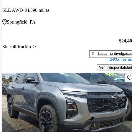
SLE AWD
34,896 millas
Springfield, PA
$24,4
Sin calificación
Tasas no divulgada
$400/mes es
Verif. disponibilidad
Gu