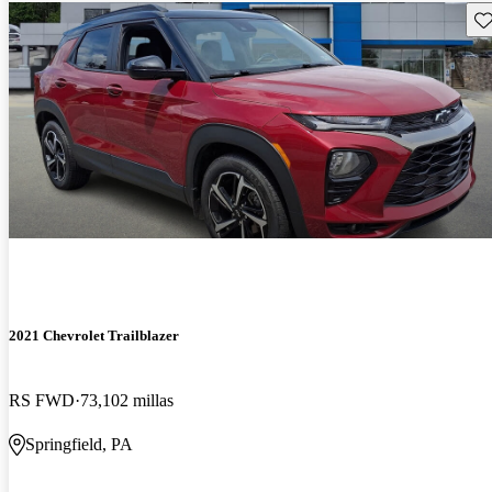
Gu
2021 Chevrolet Trailblazer
RS FWD
73,102 millas
Springfield, PA