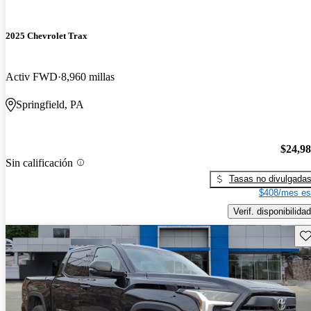
2025 Chevrolet Trax
Activ FWD
8,960 millas
Springfield, PA
$24,9
Sin calificación
Tasas no divulgada
$408/mes es
Verif. disponibilidad
Gu