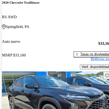
2026 Chevrolet Trailblazer
RS AWD
Springfield, PA
Auto nuevo
$33,1
Tasas no divulgada
MSRP
$33,160
$548/mes es
Verif. disponibilidad
Gu