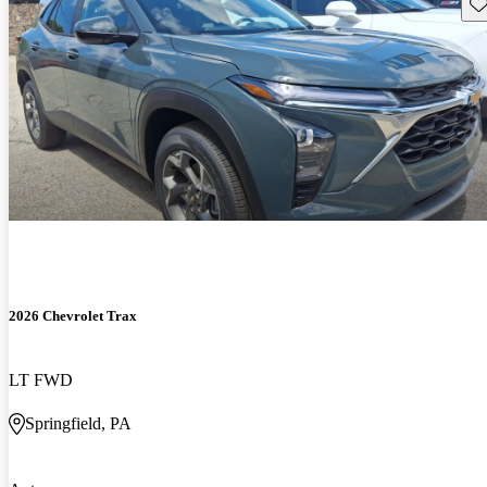
Gu
2026 Chevrolet Trax
LT FWD
Springfield, PA