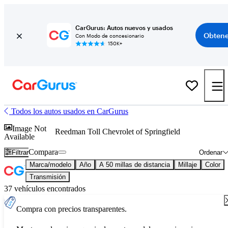
CarGurus: Autos nuevos y usados
Obtene
Con Modo de concesionario
150K+
Todos los autos usados en CarGurus
Image Not
Reedman Toll Chevrolet of Springfield
Available
Compara
Filtrar
Ordenar
Marca/modelo
Año
A 50 millas de distancia
Millaje
Color
Transmisión
37 vehículos encontrados
Compra con precios transparentes.