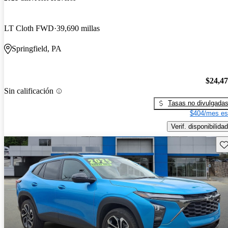
LT Cloth FWD
39,690 millas
Springfield, PA
$24,4
Sin calificación
Tasas no divulgada
$404/mes es
Verif. disponibilidad
Gu