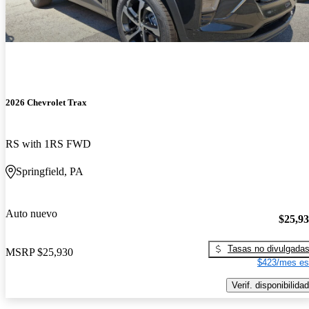
2026 Chevrolet Trax
RS with 1RS FWD
Springfield, PA
Auto nuevo
$25,9
Tasas no divulgada
MSRP
$25,930
$423/mes es
Verif. disponibilidad