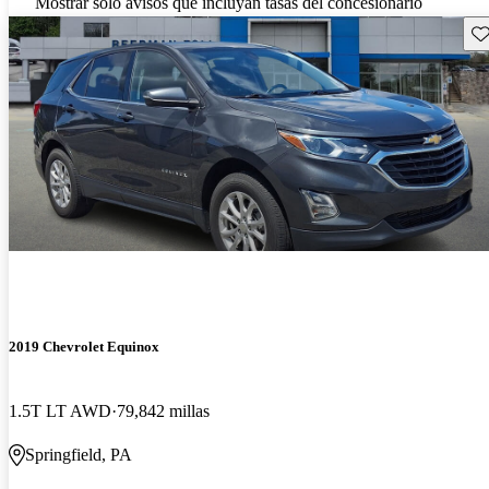
Mostrar solo avisos que incluyan tasas del concesionario
Gu
2019 Chevrolet Equinox
1.5T LT AWD
79,842 millas
Springfield, PA