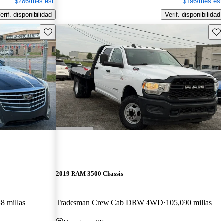
$286/mes est.
$196/mes est
erif. disponibilidad
Verif. disponibilidad
Guarda este Aviso
Gu
2019 RAM 3500 Chassis
8 millas
Tradesman Crew Cab DRW 4WD
105,090 millas