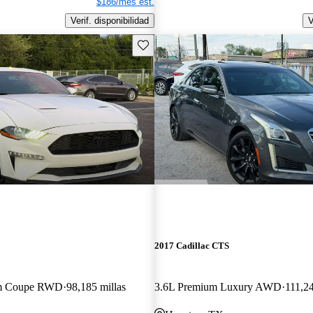
$186/mes est.
Verif. disponibilidad
V
Guarda este Aviso
2017 Cadillac CTS
um Coupe RWD
98,185 millas
3.6L Premium Luxury AWD
111,24