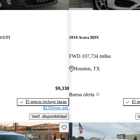
lf GTI
2016 Acura RDX
FWD
107,734 millas
Houston, TX
$9,330
Buena oferta
El precio incluye tasas
El p
$170/mes est.
Verif. disponibilidad
V
Guarda este Aviso