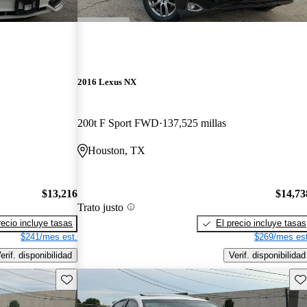
2016 Lexus NX
200t F Sport FWD
137,525 millas
Houston, TX
$13,216
$14,73
Trato justo
recio incluye tasas
El precio incluye tasas
$241/mes est.
$269/mes est
erif. disponibilidad
Verif. disponibilidad
Guarda este Aviso
Gu