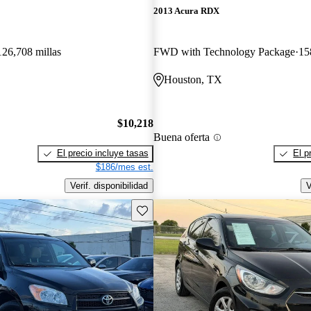
2013 Acura RDX
126,708 millas
FWD with Technology Package
15
Houston, TX
$10,218
Buena oferta
El precio incluye tasas
El p
$186/mes est.
Verif. disponibilidad
V
Guarda este Aviso