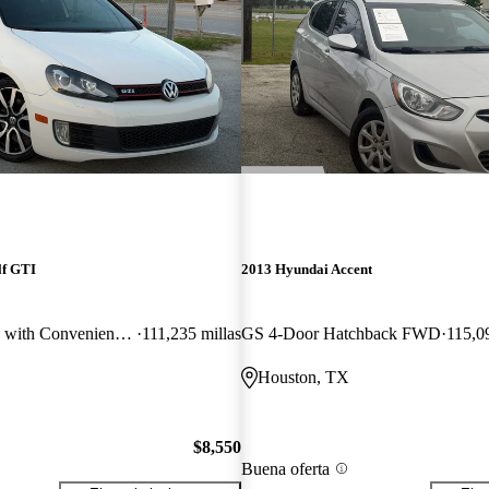
lf GTI
2013 Hyundai Accent
2.0T 2-Door FWD with Convenience and Sunroof
111,235 millas
GS 4-Door Hatchback FWD
115,0
Houston, TX
$8,550
Buena oferta