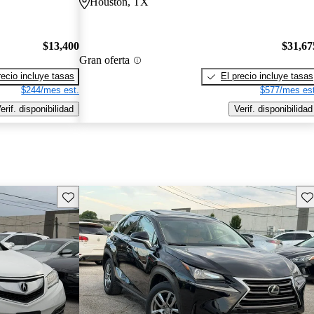
Houston, TX
$13,400
$31,67
Gran oferta
recio incluye tasas
El precio incluye tasas
$244/mes est.
$577/mes est
erif. disponibilidad
Verif. disponibilidad
Guarda este Aviso
Gu