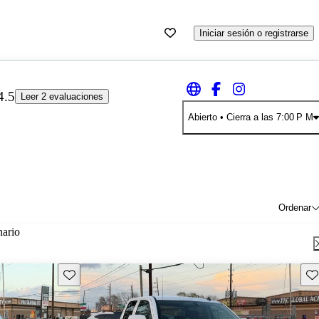
Iniciar sesión o registrarse
4.5
Leer 2 evaluaciones
Abierto
• Cierra a las 7:00 P M
Ordenar
nario
Guarda este Aviso
Gu