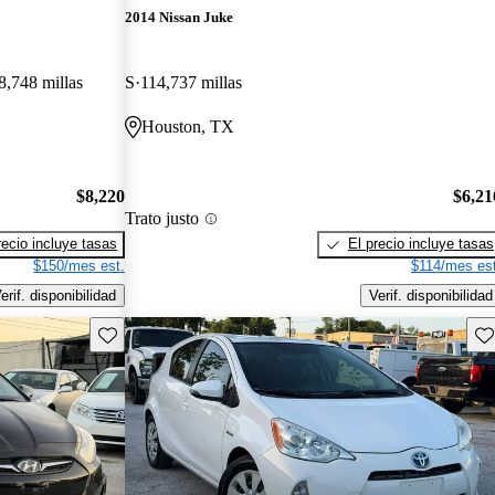
2014 Nissan Juke
8,748 millas
S
114,737 millas
Houston, TX
$8,220
$6,21
Trato justo
recio incluye tasas
El precio incluye tasas
$150/mes est.
$114/mes est
erif. disponibilidad
Verif. disponibilidad
Guarda este Aviso
Gu