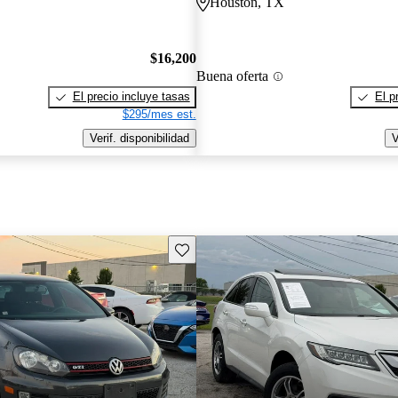
Houston, TX
$16,200
Buena oferta
El precio incluye tasas
El p
$295/mes est.
Verif. disponibilidad
V
Guarda este Aviso