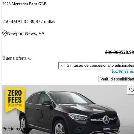
2023 Mercedes-Benz GLB
250 4MATIC
39,877 millas
Newport News, VA
$30,998
$28,9
Buena oferta
Sin tasas de concesionario adicionale
$514/mes es
Verif. disponibilidad
Gu
Precio reducido