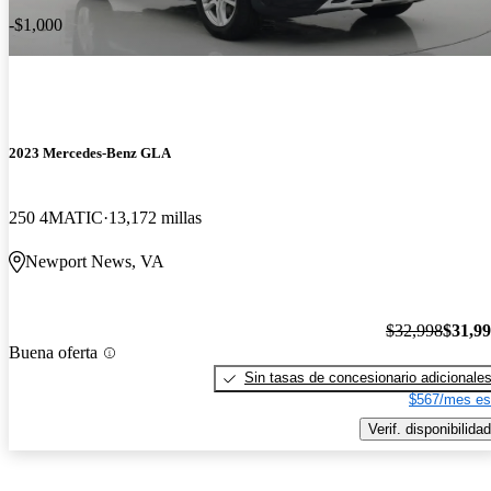
-$1,000
2023 Mercedes-Benz GLA
250 4MATIC
13,172 millas
Newport News, VA
$32,998
$31,9
Buena oferta
Sin tasas de concesionario adicionale
$567/mes es
Verif. disponibilidad