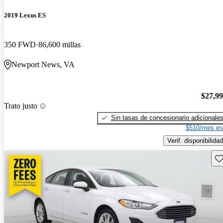
2019 Lexus ES
350 FWD
86,600 millas
Newport News, VA
$27,9
Trato justo
Sin tasas de concesionario adicionale
$510/mes es
Verif. disponibilidad
Gu