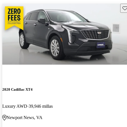
Gu
2020 Cadillac XT4
Luxury AWD
39,946 millas
Newport News, VA