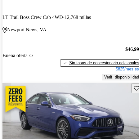
LT Trail Boss Crew Cab 4WD
12,768 millas
Newport News, VA
$46,9
Buena oferta
Sin tasas de concesionario adicionale
$825/mes es
Verif. disponibilidad
Gu