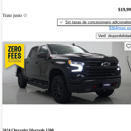
$19,9
Trato justo
Sin tasas de concesionario adicionale
$364/mes es
Verif. disponibilidad
Gu
2024 Chevrolet Silverado 1500