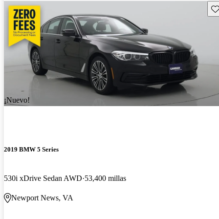
Gu
¡Nuevo!
2019 BMW 5 Series
530i xDrive Sedan AWD
53,400 millas
Newport News, VA