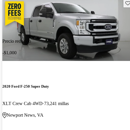
Gu
Precio reducido
-$1,000
2020 Ford F-250 Super Duty
XLT Crew Cab 4WD
73,241 millas
Newport News, VA