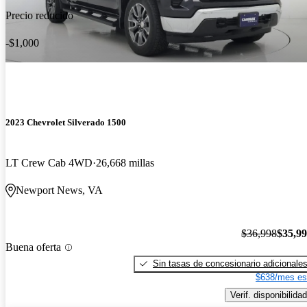
Precio reducido
-$1,000
2023 Chevrolet Silverado 1500
LT Crew Cab 4WD
26,668 millas
Newport News, VA
$36,998
$35,9
Buena oferta
Sin tasas de concesionario adicionale
$638/mes es
Verif. disponibilidad