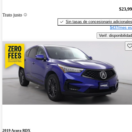
$23,9
Trato justo
Sin tasas de concesionario adicionale
$437/mes es
Verif. disponibilidad
Gu
2019 Acura RDX