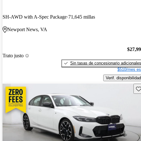
SH-AWD with A-Spec Package
71,645 millas
Newport News, VA
$27,9
Trato justo
Sin tasas de concesionario adicionale
$510/mes es
Verif. disponibilidad
Gu