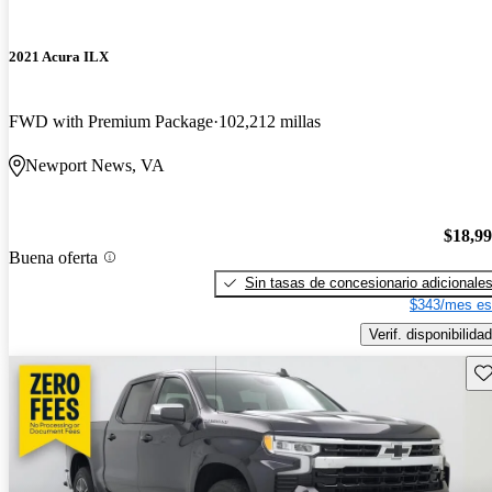
2021 Acura ILX
FWD with Premium Package
102,212 millas
Newport News, VA
$18,9
Buena oferta
Sin tasas de concesionario adicionale
$343/mes es
Verif. disponibilidad
Gu