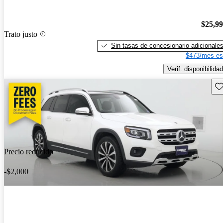
$25,9
Trato justo
Sin tasas de concesionario adicionale
$473/mes es
Verif. disponibilidad
Gu
Precio reducido
-$2,000