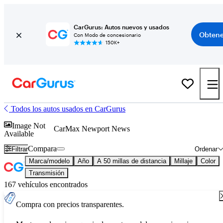
CarGurus: Autos nuevos y usados
Obtene
Con Modo de concesionario
150K+
Todos los autos usados en CarGurus
Image Not
CarMax Newport News
Available
Compara
Filtrar
Ordenar
Marca/modelo
Año
A 50 millas de distancia
Millaje
Color
Transmisión
167 vehículos encontrados
Compra con precios transparentes.