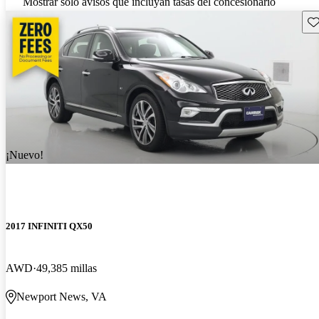
Mostrar solo avisos que incluyan tasas del concesionario
Gu
¡Nuevo!
2017 INFINITI QX50
AWD
49,385 millas
Newport News, VA