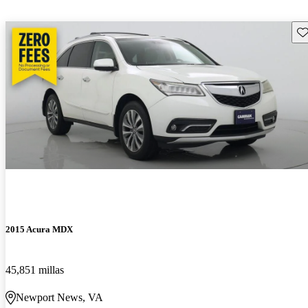
Gu
2015 Acura MDX
45,851 millas
Newport News, VA