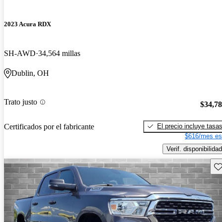
2023 Acura RDX
SH-AWD
34,564 millas
Dublin, OH
Trato justo
$34,7
El precio incluye tasa
Certificados por el fabricante
$616/mes es
Verif. disponibilidad
Gu