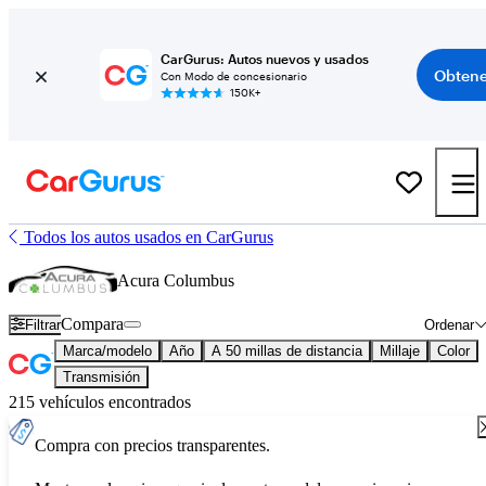
CarGurus: Autos nuevos y usados
Obtene
Con Modo de concesionario
150K+
Todos los autos usados en CarGurus
Acura Columbus
Compara
Filtrar
Ordenar
Marca/modelo
Año
A 50 millas de distancia
Millaje
Color
Transmisión
215 vehículos encontrados
Compra con precios transparentes.