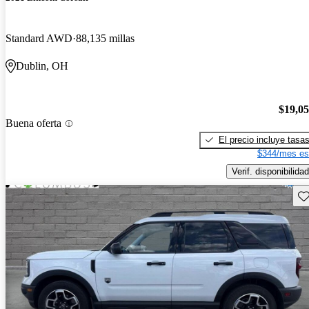
Standard AWD
88,135 millas
Dublin, OH
$19,0
Buena oferta
El precio incluye tasa
$344/mes es
Verif. disponibilidad
Gu