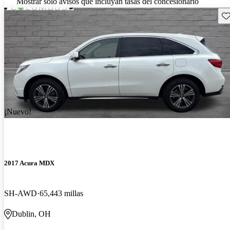
Mostrar solo avisos que incluyan tasas del concesionario
Gu
¡Nuevo!
2017 Acura MDX
SH-AWD
65,443 millas
Dublin, OH