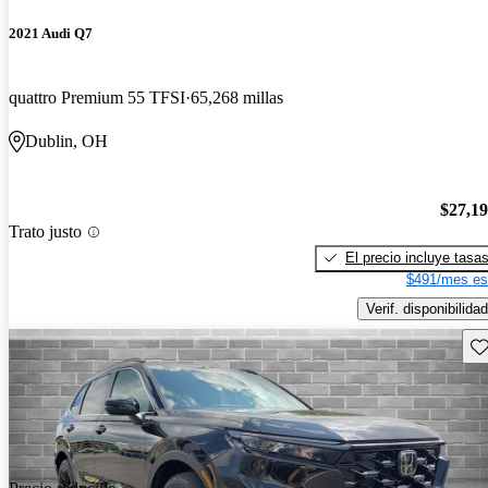
2021 Audi Q7
quattro Premium 55 TFSI
65,268 millas
Dublin, OH
$27,1
Trato justo
El precio incluye tasa
$491/mes es
Verif. disponibilidad
Gu