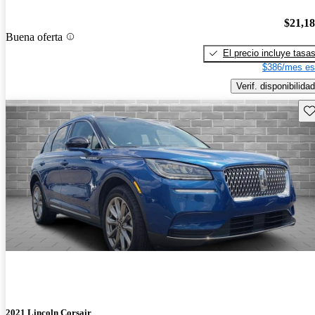
$21,1
Buena oferta
El precio incluye tasa
$386/mes es
Verif. disponibilidad
Gu
2021 Lincoln Corsair