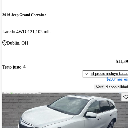
2016 Jeep Grand Cherokee
Laredo 4WD
121,105 millas
Dublin, OH
$11,3
Trato justo
El precio incluye tasa
$208/mes es
Verif. disponibilidad
Gu