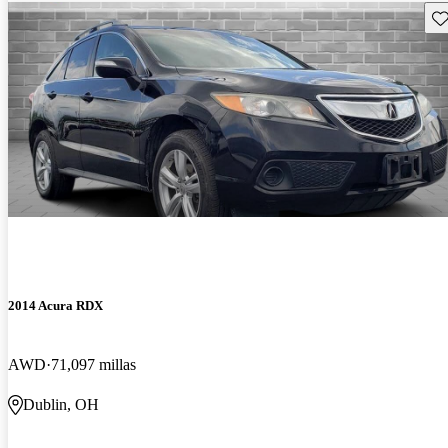
Gu
2014 Acura RDX
AWD
71,097 millas
Dublin, OH