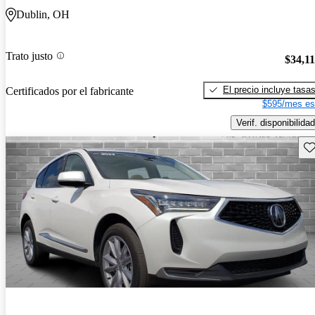
Dublin, OH
Trato justo
$34,1
El precio incluye tasa
Certificados por el fabricante
$595/mes es
Verif. disponibilidad
Gu