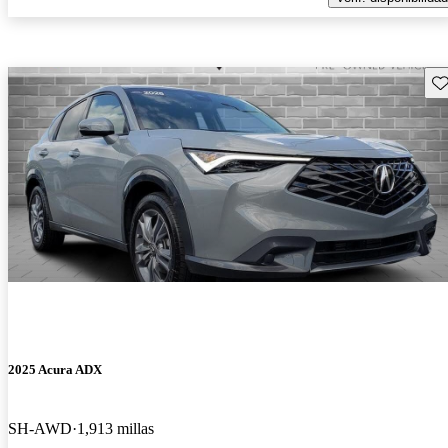
Gu
2025 Acura ADX
SH-AWD
1,913 millas