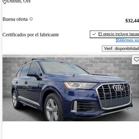
Dublin, OH
Buena oferta
$32,4
El precio incluye tasa
Certificados por el fabricante
$566/mes es
Verif. disponibilidad
Gu