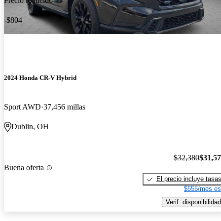
Precio reducido
-$804
2024 Honda CR-V Hybrid
Sport AWD
37,456 millas
Dublin, OH
$32,380
$31,5
Buena oferta
El precio incluye tasa
$555/mes es
Verif. disponibilidad