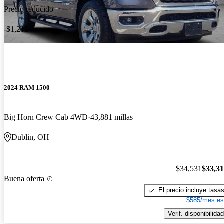
Precio reducido
-$1,212
2024 RAM 1500
Big Horn Crew Cab 4WD
43,881 millas
Dublin, OH
$34,531
$33,3
Buena oferta
El precio incluye tasa
$585/mes es
Verif. disponibilidad