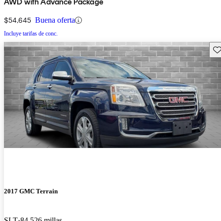
AWD with Advance Package
$54,645
Buena oferta
Incluye tarifas de conc.
Gu
2017 GMC Terrain
SLT
84,526 millas