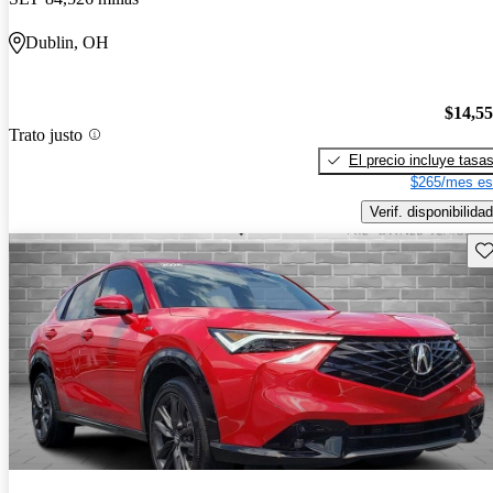
Dublin, OH
$14,5
Trato justo
El precio incluye tasa
$265/mes es
Verif. disponibilidad
Gu