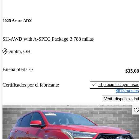
2025 Acura ADX
SH-AWD with A-SPEC Package
3,788 millas
Dublin, OH
Buena oferta
$35,0
El precio incluye tasa
Certificados por el fabricante
$612/mes es
Verif. disponibilidad
Gu