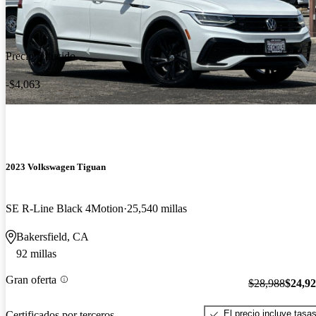
Precio reducido
-$4,063
2023 Volkswagen Tiguan
SE R-Line Black 4Motion
25,540 millas
Bakersfield, CA
92 millas
Gran oferta
$28,988
$24,9
El precio incluye tasa
Certificados por terceros