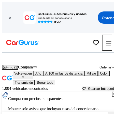
CarGurus: Autos nuevos y usados
Obtene
Con Modo de concesionario
150K+
Autos Volkswagen usados en venta cerca de
San Luis Obispo, CA
Compara
Filtro (1)
Ordenar
Volkswagen
Año
A 100 millas de distancia
Millaje
Color
Transmisión
Borrar todo
1,994 vehículos encontrados
Guardar búsque
Compra con precios transparentes.
Mostrar solo avisos que incluyan tasas del concesionario