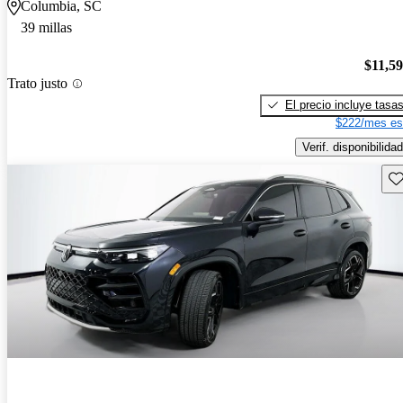
Columbia, SC
39 millas
$11,5
Trato justo
El precio incluye tasa
$222/mes es
Verif. disponibilidad
Gu