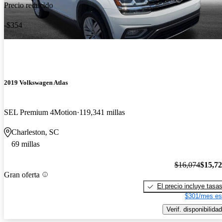
Precio reducido
-$354
2019 Volkswagen Atlas
SEL Premium 4Motion
119,341 millas
Charleston, SC
69 millas
$16,074
$15,7
Gran oferta
El precio incluye tasa
$301/mes es
Verif. disponibilidad