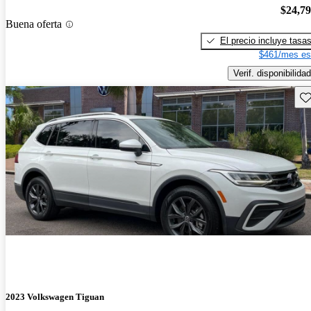
$24,7
Buena oferta
El precio incluye tasa
$461/mes es
Verif. disponibilidad
Gu
2023 Volkswagen Tiguan