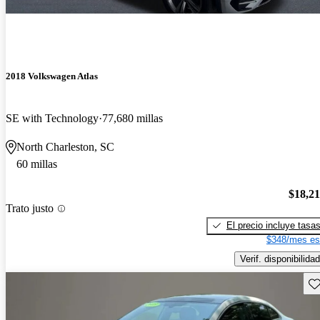
2018 Volkswagen Atlas
SE with Technology
77,680 millas
North Charleston, SC
60 millas
$18,2
Trato justo
El precio incluye tasa
$348/mes es
Verif. disponibilidad
Gu