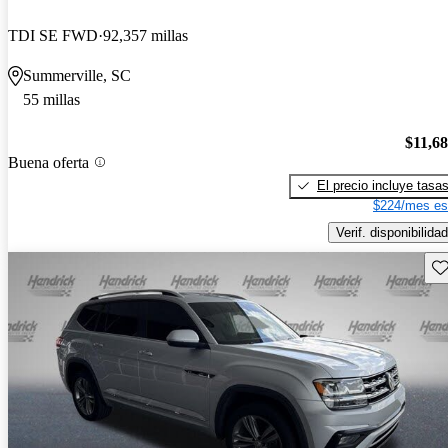
TDI SE FWD
92,357 millas
Summerville, SC
55 millas
$11,6
Buena oferta
El precio incluye tasa
$224/mes es
Verif. disponibilidad
Gu