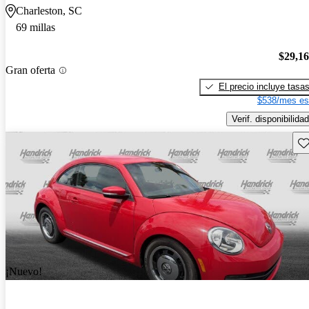
Charleston, SC
69 millas
$29,1
Gran oferta
El precio incluye tasa
$538/mes es
Verif. disponibilidad
Gu
¡Nuevo!