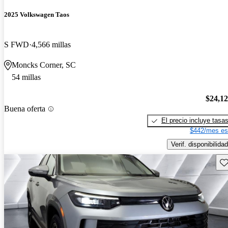
2025 Volkswagen Taos
S FWD
4,566 millas
Moncks Corner, SC
54 millas
$24,1
Buena oferta
El precio incluye tasa
$442/mes es
Verif. disponibilidad
Gu