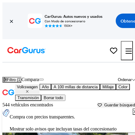
CarGurus: Autos nuevos y usados
Obtene
Con Modo de concesionario
150K+
Autos Volkswagen usados en venta cerca de
Orangeburg, SC
Compara
Filtro (1)
Ordenar
Volkswagen
Año
A 100 millas de distancia
Millaje
Color
Transmisión
Borrar todo
544 vehículos encontrados
Guardar búsque
Compra con precios transparentes.
Mostrar solo avisos que incluyan tasas del concesionario