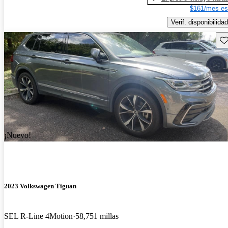
$161/mes es
Verif. disponibilidad
Gu
¡Nuevo!
2023 Volkswagen Tiguan
SEL R-Line 4Motion
58,751 millas