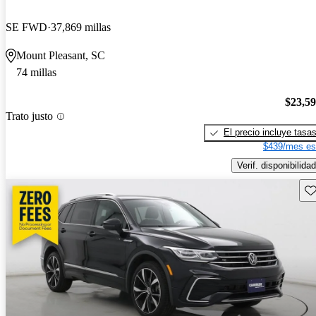
SE FWD
37,869 millas
Mount Pleasant, SC
74 millas
$23,5
Trato justo
El precio incluye tasa
$439/mes es
Verif. disponibilidad
Gu