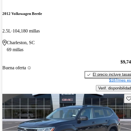
2012 Volkswagen Beetle
2.5L
104,180 millas
Charleston, SC
69 millas
$9,7
Buena oferta
El precio incluye tasa
$187/mes es
Verif. disponibilidad
Gu