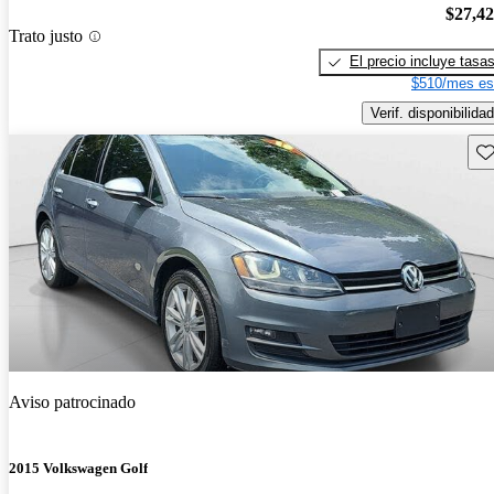
$27,4
Trato justo
El precio incluye tasa
$510/mes es
Verif. disponibilidad
Gu
Aviso patrocinado
2015 Volkswagen Golf