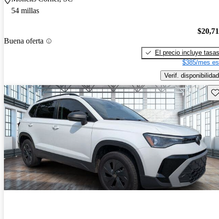
54 millas
$20,7
Buena oferta
El precio incluye tasa
$385/mes es
Verif. disponibilidad
Gu