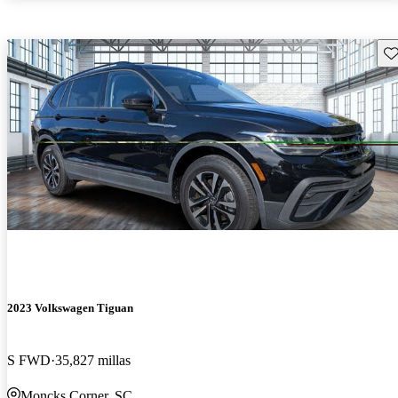
Gu
2023 Volkswagen Tiguan
S FWD
35,827 millas
Moncks Corner, SC