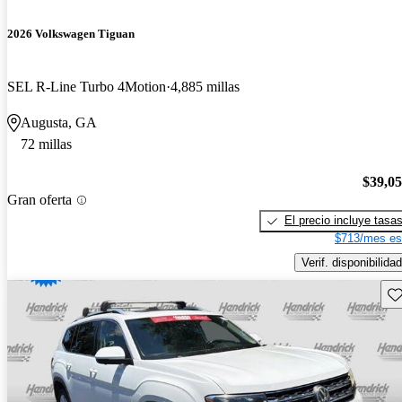
2026 Volkswagen Tiguan
SEL R-Line Turbo 4Motion
4,885 millas
Augusta, GA
72 millas
$39,0
Gran oferta
El precio incluye tasa
$713/mes es
Verif. disponibilidad
Gu