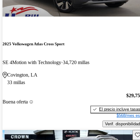
2025 Volkswagen Atlas Cross Sport
SE 4Motion with Technology
34,720 millas
Covington, LA
33 millas
$29,7
Buena oferta
El precio incluye tasa
$568/mes es
Verif. disponibilidad
Gu