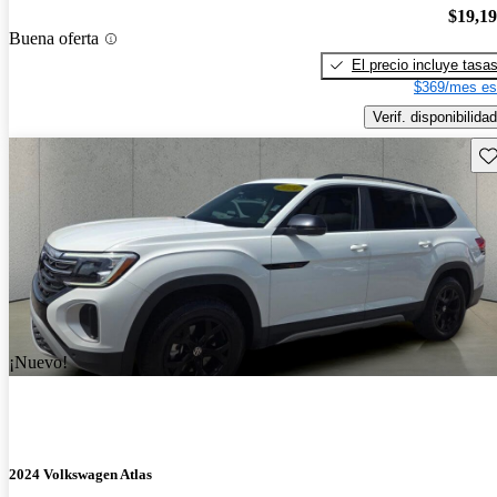
$19,1
Buena oferta
El precio incluye tasa
$369/mes es
Verif. disponibilidad
Gu
¡Nuevo!
2024 Volkswagen Atlas