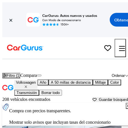
CarGurus: Autos nuevos y usados
Obtene
Con Modo de concesionario
150K+
Autos Volkswagen usados en venta cerca de
New Orleans, LA
Compara
Filtro (1)
Ordenar
Volkswagen
Año
A 50 millas de distancia
Millaje
Color
Transmisión
Borrar todo
208 vehículos encontrados
Guardar búsque
Compra con precios transparentes.
Mostrar solo avisos que incluyan tasas del concesionario