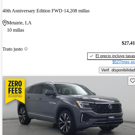
40th Anniversary Edition FWD
14,208 millas
Metairie, LA
10 millas
$27,4
Trato justo
El precio incluye tasa
$527/mes es
Verif. disponibilidad
Gu