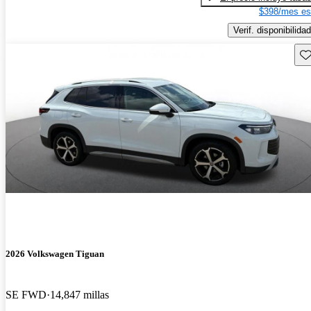
$398/mes es
Verif. disponibilidad
Gu
2026 Volkswagen Tiguan
SE FWD
14,847 millas