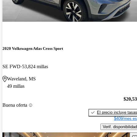
2020 Volkswagen Atlas Cross Sport
SE FWD
53,824 millas
Waveland, MS
49 millas
$20,5
Buena oferta
El precio incluye tasa
$409/mes es
Verif. disponibilidad
Gu