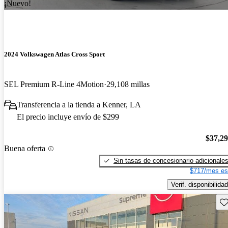
¡Nuevo!
2024 Volkswagen Atlas Cross Sport
SEL Premium R-Line 4Motion
29,108 millas
Transferencia a la tienda a Kenner, LA
El precio incluye envío de $299
$37,2
Buena oferta
Sin tasas de concesionario adicionale
$717/mes es
Verif. disponibilidad
Gu