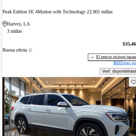
Peak Edition SE 4Motion with Technology
22,901 millas
Harvey, LA
3 millas
$35,4
Buena oferta
El precio incluye tasa
$682/mes es
Verif. disponibilidad
Gu