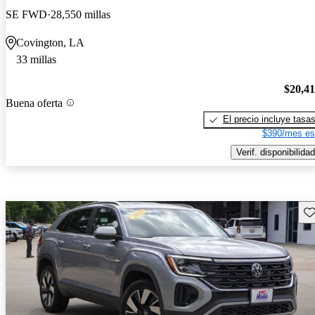
SE FWD
28,550 millas
Covington, LA
33 millas
$20,4
Buena oferta
El precio incluye tasa
$390/mes es
Verif. disponibilidad
Gu