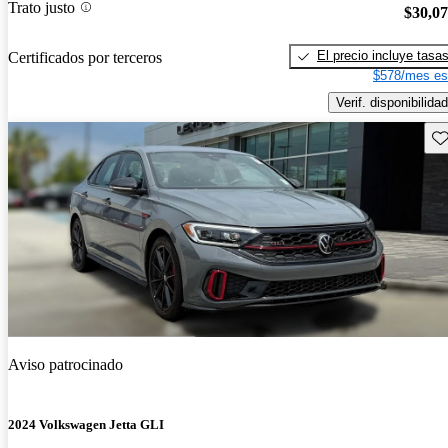
Trato justo
$30,0
El precio incluye tasa
Certificados por terceros
$578/mes es
Verif. disponibilidad
Gu
Aviso patrocinado
2024 Volkswagen Jetta GLI