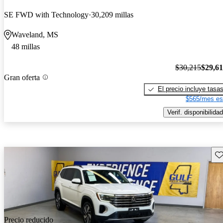
SE FWD with Technology
30,209 millas
Waveland, MS
48 millas
$30,215
$29,6
Gran oferta
El precio incluye tasa
$565/mes es
Verif. disponibilidad
Gu
Precio reducido