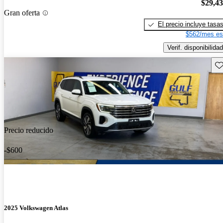
$29,4
Gran oferta
El precio incluye tasa
$562/mes es
Verif. disponibilidad
Gu
Precio reducido
-$600
2025 Volkswagen Atlas