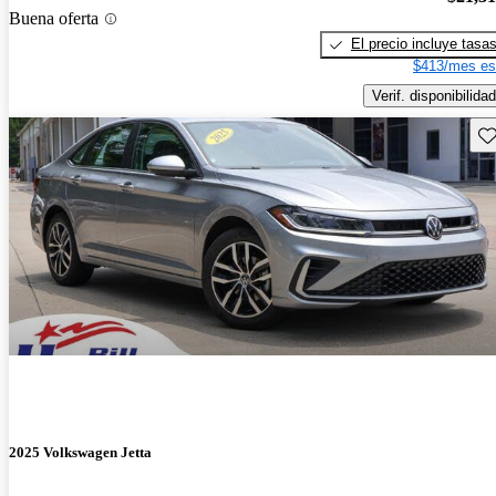
Buena oferta
El precio incluye tasa
$413/mes es
Verif. disponibilidad
Gu
2025 Volkswagen Jetta