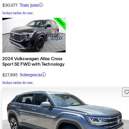
$30,077
Trato justo
Incluye tarifas de conc.
2024 Volkswagen Atlas Cross
Sport SE FWD with Technology
$27,995
Sobreprecio
Incluye tarifas de conc.
Gu