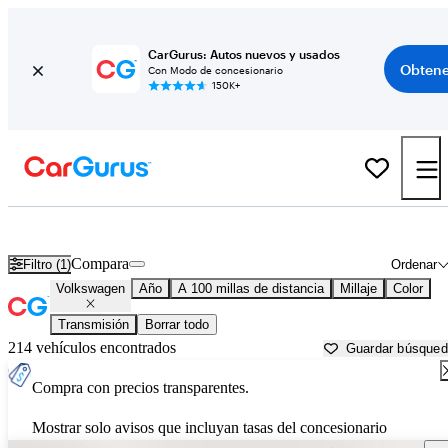
CarGurus: Autos nuevos y usados
Obtene
Con Modo de concesionario
150K+
Autos Volkswagen usados en venta cerca de
Lake Charles, LA
Compara
Filtro (1)
Ordenar
Volkswagen
Año
A 100 millas de distancia
Millaje
Color
Transmisión
Borrar todo
214 vehículos encontrados
Guardar búsque
Compra con precios transparentes.
Mostrar solo avisos que incluyan tasas del concesionario