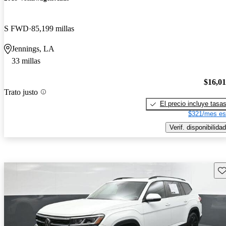
S FWD
85,199 millas
Jennings, LA
33 millas
$16,0
Trato justo
El precio incluye tasa
$321/mes es
Verif. disponibilidad
Gu