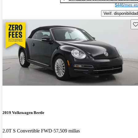
$446/mes es
Verif. disponibilidad
Gu
2019 Volkswagen Beetle
2.0T S Convertible FWD
57,509 millas