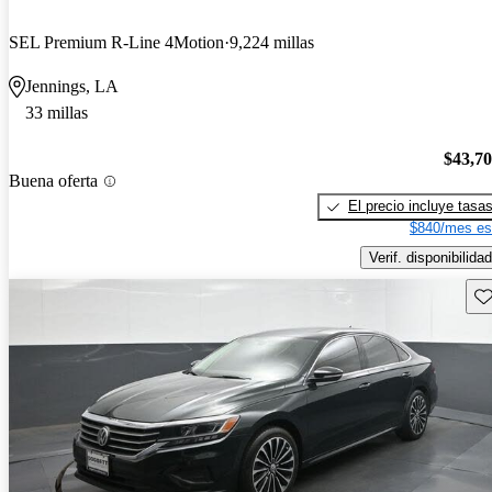
SEL Premium R-Line 4Motion
9,224 millas
Jennings, LA
33 millas
$43,7
Buena oferta
El precio incluye tasa
$840/mes es
Verif. disponibilidad
Gu