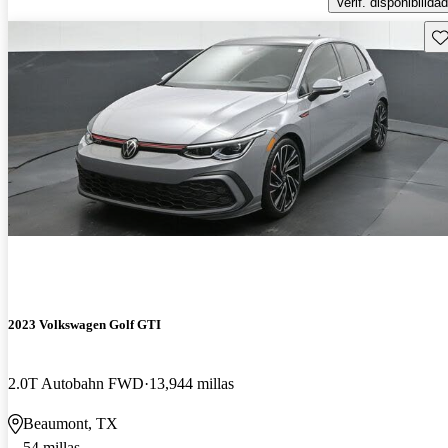
Verif. disponibilidad
Gu
2023 Volkswagen Golf GTI
2.0T Autobahn FWD
13,944 millas
Beaumont, TX
54 millas