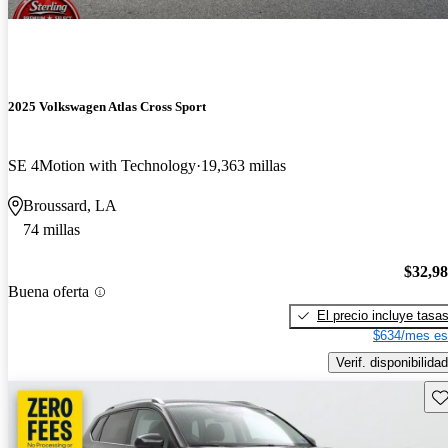
2025 Volkswagen Atlas Cross Sport
SE 4Motion with Technology
19,363 millas
Broussard, LA
74 millas
$32,9
Buena oferta
El precio incluye tasa
$634/mes es
Verif. disponibilidad
Gu