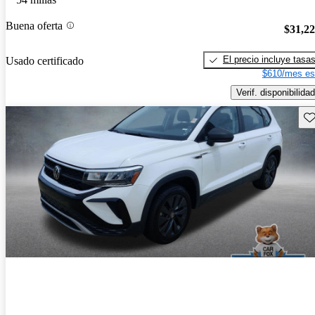
Buena oferta
$31,2
El precio incluye tasa
Usado certificado
$610/mes es
Verif. disponibilidad
Gu