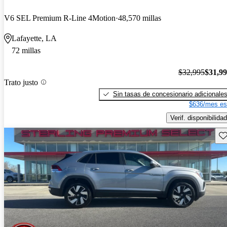
V6 SEL Premium R-Line 4Motion
48,570 millas
Lafayette, LA
72 millas
$32,995
$31,9
Trato justo
Sin tasas de concesionario adicionale
$636/mes es
Verif. disponibilidad
Gu