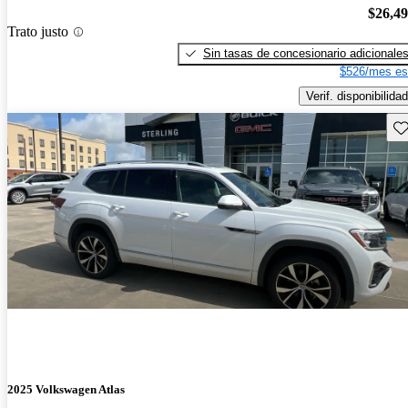
$26,4
Trato justo
Sin tasas de concesionario adicionale
$526/mes es
Verif. disponibilidad
Gu
2025 Volkswagen Atlas