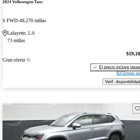
2024 Volkswagen Taos
S FWD
49,270 millas
Lafayette, LA
73 millas
$19,1
Gran oferta
El precio incluye tasa
$372/mes es
Verif. disponibilidad
Gu