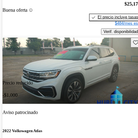
$25,1
Buena oferta
El precio incluye tasa
$484/mes es
Verif. disponibilidad
Gu
Precio reducido
-$1,000
Aviso patrocinado
2022 Volkswagen Atlas