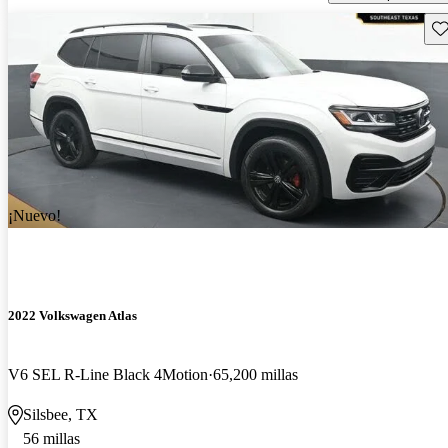
Gu
¡Nuevo!
2022 Volkswagen Atlas
V6 SEL R-Line Black 4Motion
65,200 millas
Silsbee, TX
56 millas