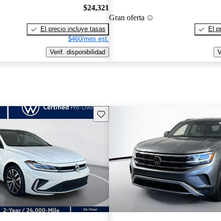
$24,321
Gran oferta
El precio incluye tasas
El p
$460/mes est.
Verif. disponibilidad
V
Guarda este Aviso