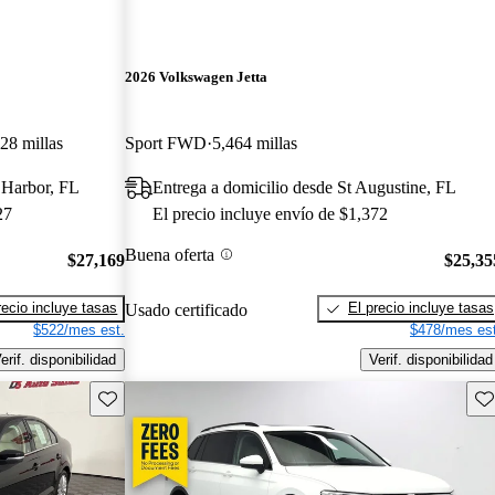
2026 Volkswagen Jetta
28 millas
Sport FWD
5,464 millas
 Harbor, FL
Entrega a domicilio desde St Augustine, FL
27
El precio incluye envío de $1,372
Buena oferta
$27,169
$25,35
recio incluye tasas
El precio incluye tasas
Usado certificado
$522/mes est.
$478/mes est
erif. disponibilidad
Verif. disponibilidad
Guarda este Aviso
Gu