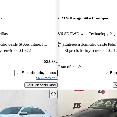
ta
2023 Volkswagen Atlas Cross Sport
illas
V6 SE FWD with Technology
21,1
cilio desde St Augustine, FL
Entrega a domicilio desde Palm
uye envío de $1,372
El precio incluye envío de $2,1
$23,882
Gran oferta
El precio incluye tasas
El p
$452/mes est.
Verif. disponibilidad
V
Guarda este Aviso