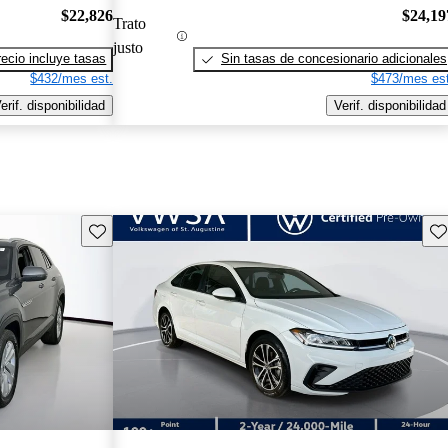
$22,826
$24,19
Trato
justo
recio incluye tasas
Sin tasas de concesionario adicionales
$432/mes est.
$473/mes est
erif. disponibilidad
Verif. disponibilidad
Guarda este Aviso
Gu