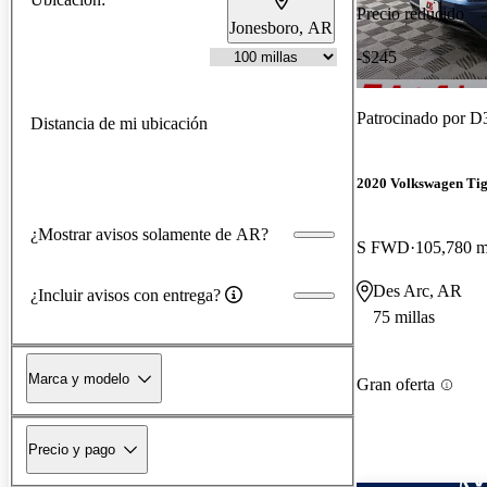
Precio reducido
Jonesboro, AR
-$245
Patrocinado por
D3
Distancia de mi ubicación
2020 Volkswagen Ti
¿Mostrar avisos solamente de AR?
S FWD
105,780 m
Des Arc, AR
¿Incluir avisos con entrega?
75 millas
Marca y modelo
Gran oferta
Precio y pago