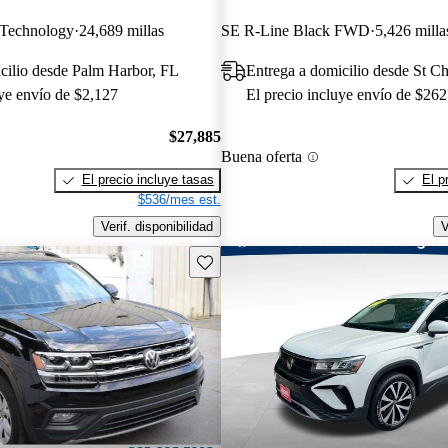
Technology
24,689 millas
SE R-Line Black FWD
5,426 milla
cilio desde Palm Harbor, FL
Entrega a domicilio desde St C
uye envío de $2,127
El precio incluye envío de $262
$27,885
Buena oferta
El precio incluye tasas
El p
$536/mes est.
Verif. disponibilidad
V
Guarda este Aviso