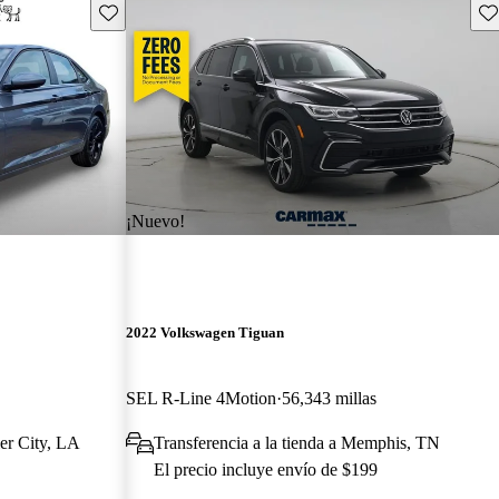
Guarda este Aviso
Gu
¡Nuevo!
2022 Volkswagen Tiguan
SEL R-Line 4Motion
56,343 millas
er City, LA
Transferencia a la tienda a Memphis, TN
El precio incluye envío de $199