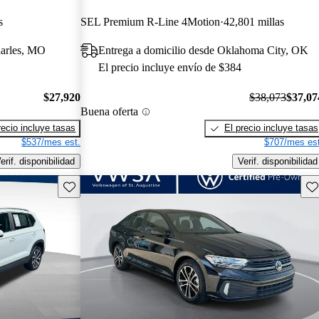
s
SEL Premium R-Line 4Motion
42,801 millas
harles, MO
Entrega a domicilio desde Oklahoma City, OK
El precio incluye envío de $384
$27,920
$38,073
$37,07
Buena oferta
recio incluye tasas
El precio incluye tasas
$537/mes est.
$707/mes est
erif. disponibilidad
Verif. disponibilidad
Guarda este Aviso
Gu