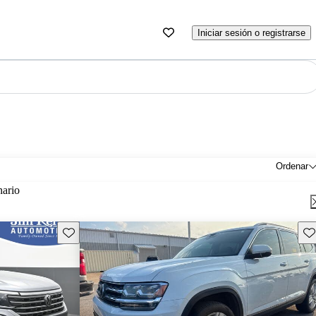
Iniciar sesión o registrarse
Ordenar
nario
Guarda este Aviso
Gu