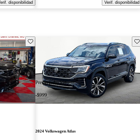
erif. disponibilidad
Verif. disponibilidad
Guarda este Aviso
Gu
Precio reducido
-$999
2024 Volkswagen Atlas