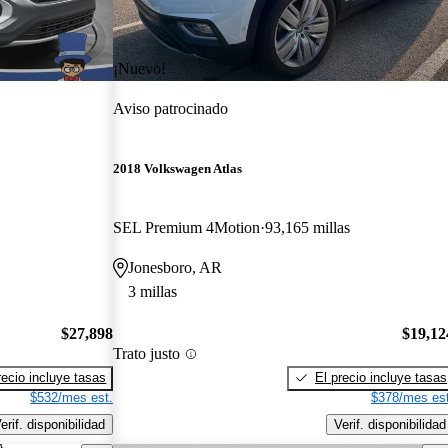
¡Nuevo!
Aviso patrocinado
2018 Volkswagen Atlas
SEL Premium 4Motion
93,165 millas
Jonesboro, AR
3 millas
$27,898
$19,12
Trato justo
recio incluye tasas
El precio incluye tasas
$532/mes est.
$378/mes est
erif. disponibilidad
Verif. disponibilidad