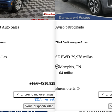
 Auto Sales
Aviso patrocinado
guan
2024 Volkswagen Atlas
illas
SE FWD
39,978 millas
Memphis, TN
64 millas
$11,074
$10,829
Buena oferta
El precio incluye tasas
El p
$214/mes est.
Verif. disponibilidad
V