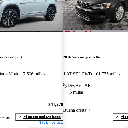
s Cross Sport
2016 Volkswagen Jetta
ine 4Motion
7,506 millas
1.8T SEL FWD
101,775 millas
Des Arc, AR
75 millas
$41,278
Buena oferta
El precio incluye tasas
El p
rceros
$781/mes est.