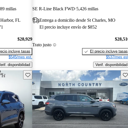
89 millas
SE R-Line Black FWD
5,426 millas
 Harbor, FL
Entrega a domicilio desde St Charles, MO
71
El precio incluye envío de $852
$28,929
$28,51
Trato justo
recio incluye tasas
El precio incluye tasas
$545/mes est.
$537/mes est
erif. disponibilidad
Verif. disponibilidad
Guarda este Aviso
Gu