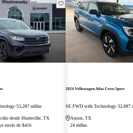
Guarda este Aviso
as
2024 Volkswagen Atlas Cross Sport
hnology
53,287 millas
SE FWD with Technology
32,087 m
cilio desde Huntsville, TX
Anson, TX
uye envío de $416
24 millas