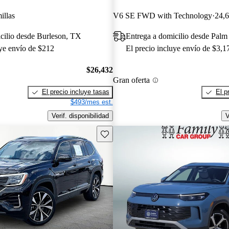
illas
V6 SE FWD with Technology
24,6
cilio desde Burleson, TX
Entrega a domicilio desde Palm
uye envío de $212
El precio incluye envío de $3,1
$26,432
Gran oferta
El precio incluye tasas
El p
$493/mes est.
Verif. disponibilidad
V
Guarda este Aviso