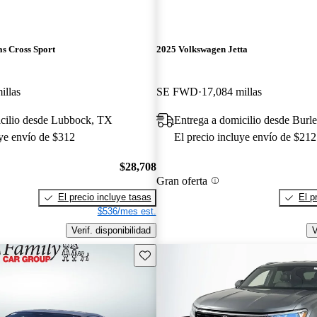
s Cross Sport
2025 Volkswagen Jetta
illas
SE FWD
17,084 millas
icilio desde Lubbock, TX
Entrega a domicilio desde Burl
uye envío de $312
El precio incluye envío de $212
$28,708
Gran oferta
El precio incluye tasas
El p
$536/mes est.
Verif. disponibilidad
V
Guarda este Aviso