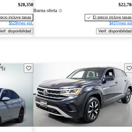
$28,350
$22,78
Buena oferta
recio incluye tasas
El precio incluye tasas
$529/mes est.
$437/mes est
erif. disponibilidad
Verif. disponibilidad
Guarda este Aviso
Gu