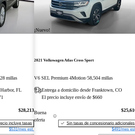
¡Nuevo!
2021 Volkswagen Atlas Cross Sport
28 millas
V6 SEL Premium 4Motion
58,504 millas
 Harbor, FL
Entrega a domicilio desde Franktown, CO
71
El precio incluye envío de $660
$28,213
$25,61
Buena
oferta
recio incluye tasas
Sin tasas de concesionario adicionales
$531/mes est.
$491/mes est