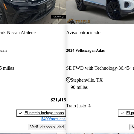
ark Nissan Abilene
Aviso patrocinado
guan
2024 Volkswagen Atlas
5 millas
SE FWD with Technology
36,454 m
Stephenville, TX
90 millas
$21,415
Trato justo
El precio incluye tasas
El p
$400/mes est.
Verif. disponibilidad
V