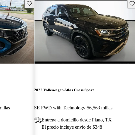
Guarda este Aviso
Gu
2022 Volkswagen Atlas Cross Sport
illas
SE FWD with Technology
56,563 millas
Entrega a domicilio desde Plano, TX
El precio incluye envío de $348