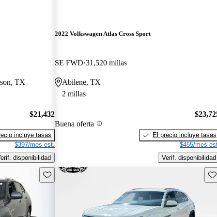
2022 Volkswagen Atlas Cross Sport
SE FWD
31,520 millas
eson, TX
Abilene, TX
2 millas
$21,432
$23,72
Buena oferta
recio incluye tasas
El precio incluye tasas
$397/mes est.
$455/mes est
erif. disponibilidad
Verif. disponibilidad
Guarda este Aviso
Gu