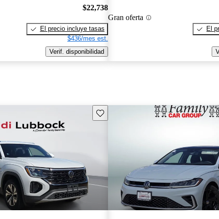
$22,738
Gran oferta
El precio incluye tasas
El p
$436/mes est.
Verif. disponibilidad
V
Guarda este Aviso