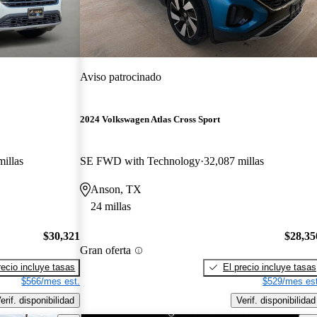
Aviso patrocinado
2024 Volkswagen Atlas Cross Sport
illas
SE FWD with Technology
32,087 millas
Anson, TX
24 millas
$30,321
$28,35
Gran oferta
recio incluye tasas
El precio incluye tasas
$566/mes est.
$529/mes est
erif. disponibilidad
Verif. disponibilidad