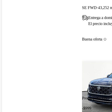
SE FWD
43,252 m
Entrega a domi
El precio incl
Buena oferta
Precio reducido
-$999