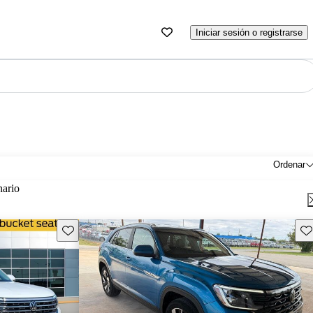
Iniciar sesión o registrarse
Ordenar
nario
Guarda este Aviso
Gu