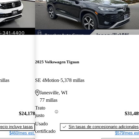
2025 Volkswagen Tiguan
illas
SE 4Motion
5,378 millas
Janesville, WI
77 millas
Trato
$24,178
$31,48
justo
Usado
recio incluye tasas
Sin tasas de concesionario adicionales
certificado
$460/mes est.
$579/mes est