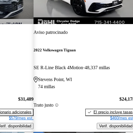
¡Nuevo!
Aviso patrocinado
2022 Volkswagen Tiguan
SE R-Line Black 4Motion
48,337 millas
Stevens Point, WI
74 millas
$31,489
$24,17
Trato justo
onario adicionales
El precio incluye tasas
$579/mes est.
$460/mes est
erif. disponibilidad
Verif. disponibilidad