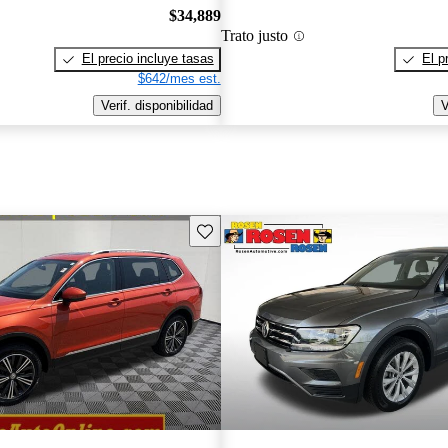
$34,889
Trato justo
El precio incluye tasas
El p
$642/mes est.
Verif. disponibilidad
V
Guarda este Aviso