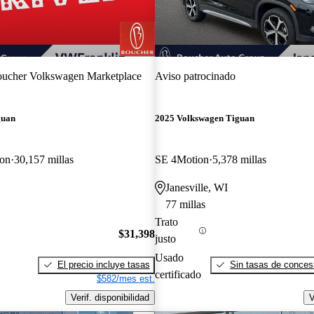
ucher Volkswagen Marketplace
Aviso patrocinado
guan
2025 Volkswagen Tiguan
on
30,157 millas
SE 4Motion
5,378 millas
Janesville, WI
77 millas
Trato
$31,398
justo
Usado
El precio incluye tasas
Sin tasas de concesi
certificado
$582/mes est.
Verif. disponibilidad
V