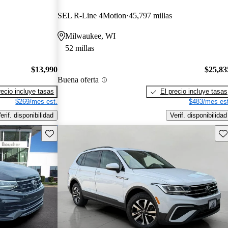
SEL R-Line 4Motion
45,797 millas
Milwaukee, WI
52 millas
$13,990
$25,83
Buena oferta
recio incluye tasas
El precio incluye tasas
$269/mes est.
$483/mes est
erif. disponibilidad
Verif. disponibilidad
Guarda este Aviso
Gu