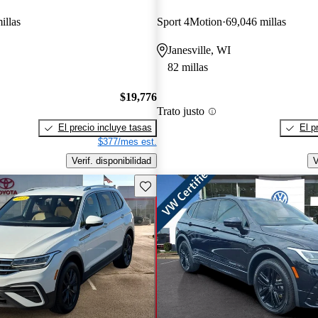
illas
Sport 4Motion
69,046 millas
Janesville, WI
82 millas
$19,776
Trato justo
El precio incluye tasas
El p
$377/mes est.
Verif. disponibilidad
V
Guarda este Aviso