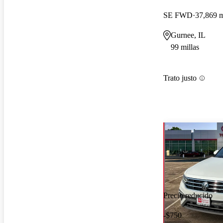
SE FWD
37,869 m
Gurnee, IL
99 millas
Trato justo
Precio reducido
-$750