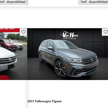
erif. disponibilidad
Verif. disponibilidad
Guarda este Aviso
Gu
2023 Volkswagen Tiguan