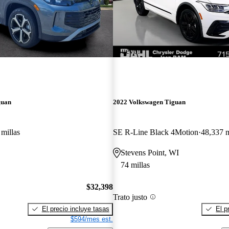
¡Nuevo!
guan
2022 Volkswagen Tiguan
 millas
SE R-Line Black 4Motion
48,337 m
Stevens Point, WI
74 millas
$32,398
Trato justo
El precio incluye tasas
El p
$594/mes est.