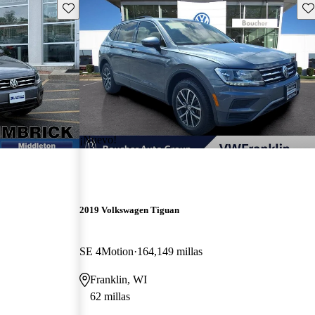
Guarda este Aviso
Gu
¡Nuevo!
2019 Volkswagen Tiguan
SE 4Motion
164,149 millas
Franklin, WI
62 millas