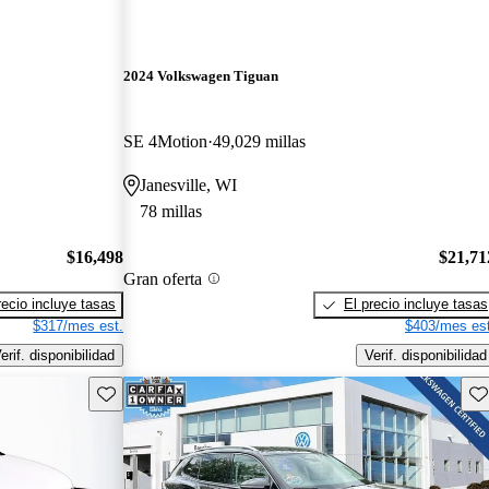
2024 Volkswagen Tiguan
SE 4Motion
49,029 millas
Janesville, WI
78 millas
$16,498
$21,71
Gran oferta
recio incluye tasas
El precio incluye tasas
$317/mes est.
$403/mes est
erif. disponibilidad
Verif. disponibilidad
Guarda este Aviso
Gu