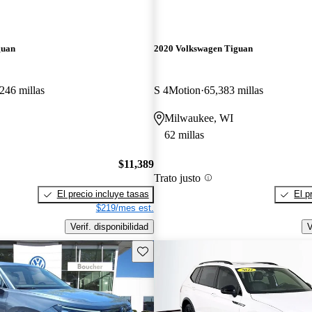
guan
2020 Volkswagen Tiguan
246 millas
S 4Motion
65,383 millas
Milwaukee, WI
62 millas
$11,389
Trato justo
El precio incluye tasas
El p
$219/mes est.
Verif. disponibilidad
V
Guarda este Aviso