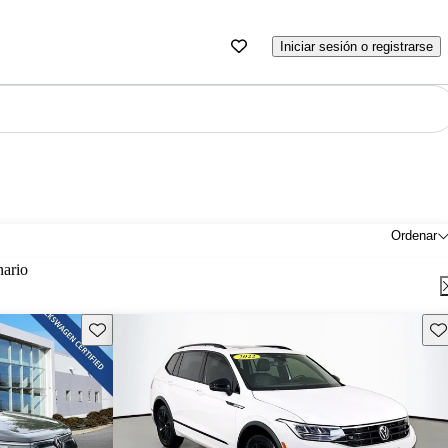
Iniciar sesión o registrarse
Ordenar
nario
Guarda este Aviso
Gu