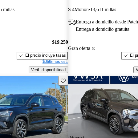
5 millas
S 4Motion
13,611 millas
Entrega a domicilio desde Pat
Entrega a domicilio gratuita
$19,259
Gran oferta
El precio incluye tasas
El p
$368/mes est.
Verif. disponibilidad
V
Guarda este Aviso