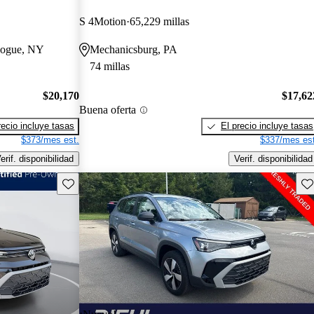
S 4Motion
65,229 millas
chogue, NY
Mechanicsburg, PA
74 millas
$20,170
$17,62
Buena oferta
recio incluye tasas
El precio incluye tasas
$373/mes est.
$337/mes est
erif. disponibilidad
Verif. disponibilidad
Guarda este Aviso
Gu