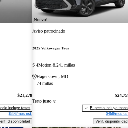
¡Nuevo!
Aviso patrocinado
2025 Volkswagen Taos
S 4Motion
8,241 millas
Hagerstown, MD
74 millas
$21,278
$24,75
Trato justo
recio incluye tasas
El precio incluye tasas
$396/mes est.
$458/mes est
erif. disponibilidad
Verif. disponibilidad