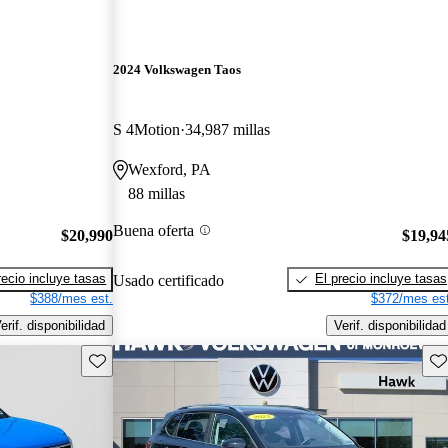
2024 Volkswagen Taos
S 4Motion
34,987 millas
Wexford, PA
88 millas
Buena oferta
$20,990
$19,94
recio incluye tasas
El precio incluye tasas
Usado certificado
$388/mes est.
$372/mes est
erif. disponibilidad
Verif. disponibilidad
Guarda este Aviso
Gu