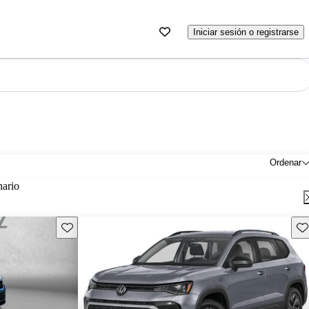
Iniciar sesión o registrarse
Ordenar
nario
Guarda este Aviso
Gu