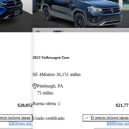
2023 Volkswagen Taos
SE 4Motion
36,151 millas
Pittsburgh, PA
75 millas
Buena oferta
$20,052
$21,77
recio incluye tasas
El precio incluye tasas
Usado certificado
$383/mes est.
$409/mes est