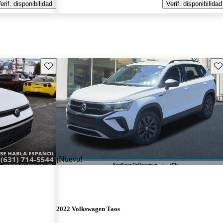
erif. disponibilidad
Verif. disponibilidad
Guarda este Aviso
Gu
¡Nuevo!
2022 Volkswagen Taos