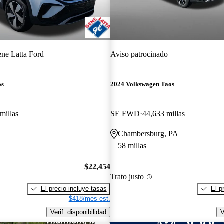
ne Latta Ford
Aviso patrocinado
os
2024 Volkswagen Taos
millas
SE FWD
44,633 millas
Chambersburg, PA
58 millas
$22,454
Trato justo
El precio incluye tasas
El p
$418/mes est.
Verif. disponibilidad
V