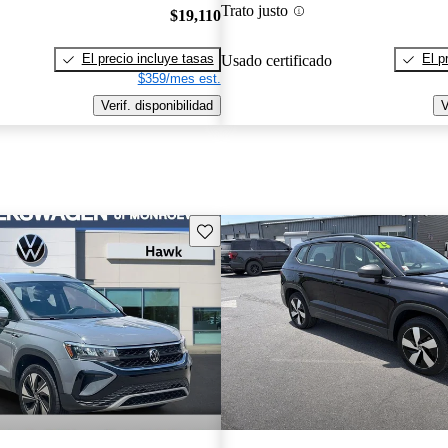
Trato justo
$19,110
El precio incluye tasas
El p
Usado certificado
$359/mes est.
Verif. disponibilidad
V
Guarda este Aviso