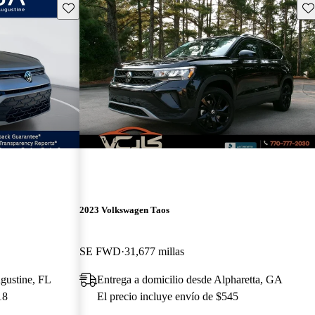
Guarda este Aviso
Gu
¡Nuevo!
2023 Volkswagen Taos
SE FWD
31,677 millas
ugustine, FL
Entrega a domicilio desde Alpharetta, GA
18
El precio incluye envío de $545