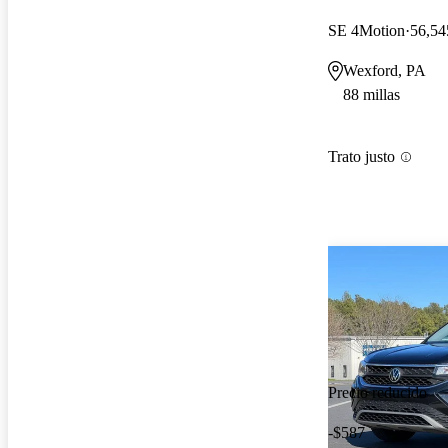
SE 4Motion
56,54
Wexford, PA
88 millas
Trato justo
Precio reducido
-$587