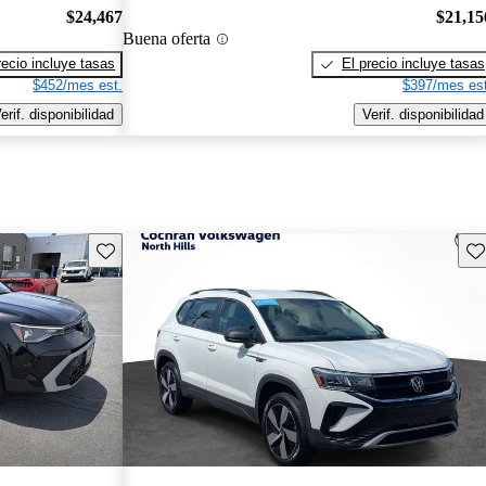
$24,467
$21,15
Buena oferta
recio incluye tasas
El precio incluye tasas
$452/mes est.
$397/mes est
erif. disponibilidad
Verif. disponibilidad
Guarda este Aviso
Gu