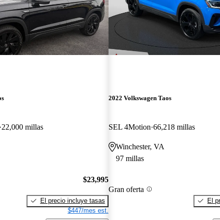
os
2022 Volkswagen Taos
22,000 millas
SEL 4Motion
66,218 millas
Winchester, VA
97 millas
$23,995
Gran oferta
El precio incluye tasas
El p
$447/mes est.