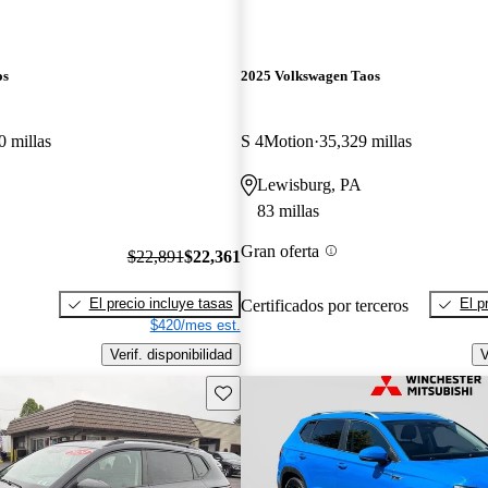
os
2025 Volkswagen Taos
0 millas
S 4Motion
35,329 millas
Lewisburg, PA
83 millas
Gran oferta
$22,891
$22,361
El precio incluye tasas
El p
Certificados por terceros
$420/mes est.
Verif. disponibilidad
V
Guarda este Aviso