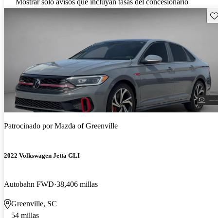
Mostrar solo avisos que incluyan tasas del concesionario
Gu
Patrocinado por
Mazda of Greenville
2022 Volkswagen Jetta GLI
Autobahn FWD
38,406 millas
Greenville, SC
54 millas