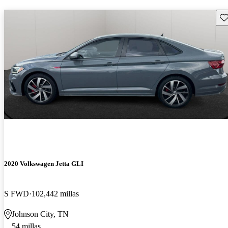
Gu
2020 Volkswagen Jetta GLI
S FWD
102,442 millas
Johnson City, TN
54 millas