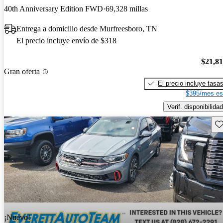
40th Anniversary Edition FWD
69,328 millas
Entrega a domicilio desde Murfreesboro, TN
El precio incluye envío de $318
$21,8
Gran oferta
El precio incluye tasa
$395/mes es
Verif. disponibilidad
Gu
¡Nuevo!