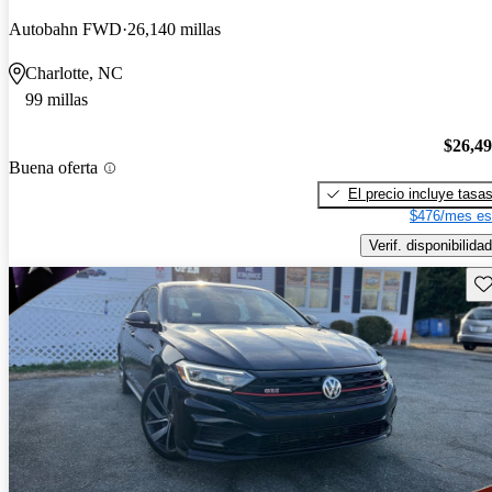
Autobahn FWD
26,140 millas
Charlotte, NC
99 millas
$26,4
Buena oferta
El precio incluye tasa
$476/mes es
Verif. disponibilidad
Gu