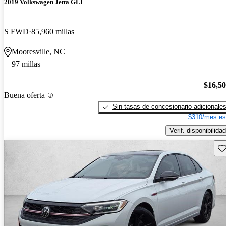
2019 Volkswagen Jetta GLI
S FWD
85,960 millas
Mooresville, NC
97 millas
$16,5
Buena oferta
Sin tasas de concesionario adicionale
$310/mes es
Verif. disponibilidad
Gu