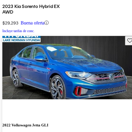
2023 Kia Sorento Hybrid EX
AWD
$29,293
Buena oferta
Incluye tarifas de conc.
Gu
2022 Volkswagen Jetta GLI