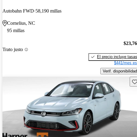
Autobahn FWD
58,190 millas
Cornelius, NC
95 millas
$23,7
Trato justo
El precio incluye tasa
$441/mes es
Verif. disponibilidad
Gu