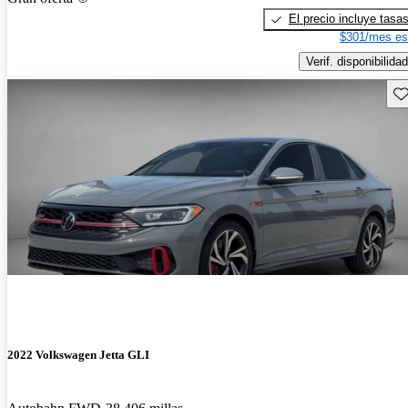
El precio incluye tasa
$301/mes es
Verif. disponibilidad
Gu
2022 Volkswagen Jetta GLI