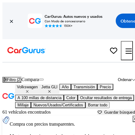
CarGurus: Autos nuevos y usados
Obtene
Con Modo de concesionario
150K+
Volkswagen Jetta GLI usados en venta cerca de
Asheville, NC
Compara
Filtro (2)
Ordenar
Volkswagen
Jetta GLI
Año
Transmisión
Precio
A 100 millas de distancia
Color
Ocultar resultados de entrega
Millaje
Nuevos/Usados/Certificados
Borrar todo
61 vehículos encontrados
Guardar búsque
Compra con precios transparentes.