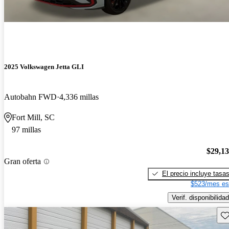
2025 Volkswagen Jetta GLI
Autobahn FWD
4,336 millas
Fort Mill, SC
97 millas
$29,1
Gran oferta
El precio incluye tasa
$523/mes es
Verif. disponibilidad
Gu