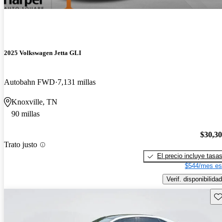
2025 Volkswagen Jetta GLI
Autobahn FWD
7,131 millas
Knoxville, TN
90 millas
$30,3
Trato justo
El precio incluye tasa
$544/mes es
Verif. disponibilidad
Gu