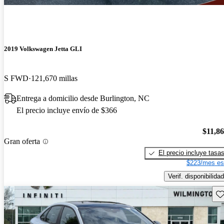
2019 Volkswagen Jetta GLI
S FWD
121,670 millas
Entrega a domicilio desde Burlington, NC
El precio incluye envío de $366
$11,8
Gran oferta
El precio incluye tasa
$223/mes es
Verif. disponibilidad
Gu