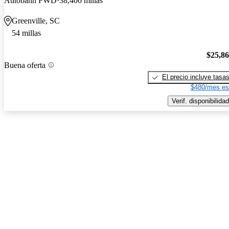
Autobahn FWD
38,406 millas
Greenville, SC
54 millas
$25,8
Buena oferta
El precio incluye tasa
$480/mes es
Verif. disponibilidad