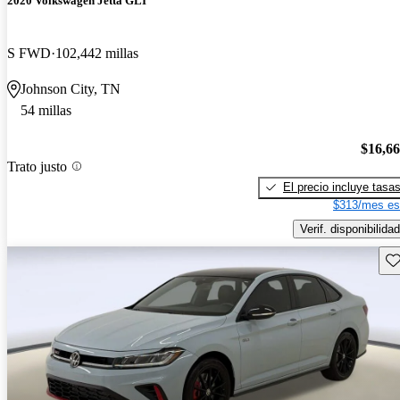
2020 Volkswagen Jetta GLI
S FWD
102,442 millas
Johnson City, TN
54 millas
$16,6
Trato justo
El precio incluye tasa
$313/mes es
Verif. disponibilidad
Gu