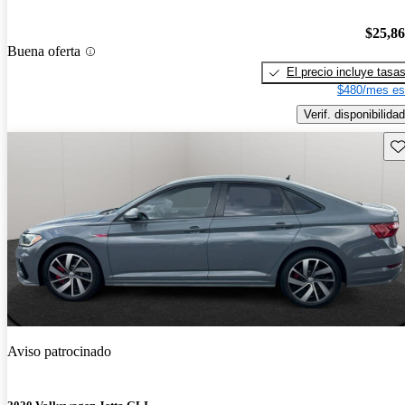
$25,8
Buena oferta
El precio incluye tasa
$480/mes es
Verif. disponibilidad
Gu
Aviso patrocinado