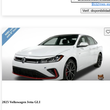
$532/mes es
Verif. disponibilidad
Gu
2025 Volkswagen Jetta GLI