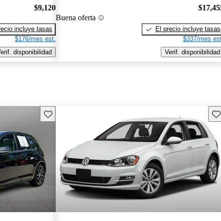
$9,120
$17,45
Buena oferta
recio incluye tasas
El precio incluye tasas
$176/mes est.
$337/mes est
erif. disponibilidad
Verif. disponibilidad
Guarda este Aviso
Gu