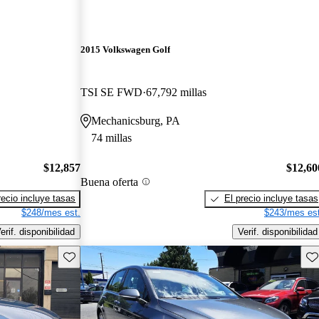
2015 Volkswagen Golf
TSI SE FWD
67,792 millas
Mechanicsburg, PA
74 millas
$12,857
$12,60
Buena oferta
recio incluye tasas
El precio incluye tasas
$248/mes est.
$243/mes est
erif. disponibilidad
Verif. disponibilidad
Guarda este Aviso
Gu