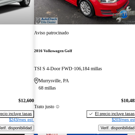
Aviso patrocinado
2016 Volkswagen Golf
TSI S 4-Door FWD
106,184 millas
Murrysville, PA
68 millas
$12,600
$10,48
Trato justo
recio incluye tasas
El precio incluye tasas
$243/mes est.
$203/mes est
erif. disponibilidad
Verif. disponibilidad