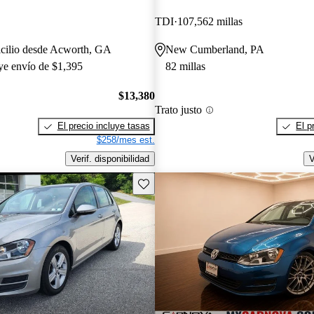
TDI
107,562 millas
icilio desde Acworth, GA
New Cumberland, PA
uye envío de $1,395
82 millas
$13,380
Trato justo
El precio incluye tasas
El p
$258/mes est.
Verif. disponibilidad
V
Guarda este Aviso