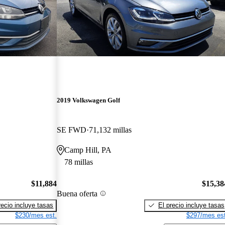
2019 Volkswagen Golf
SE FWD
71,132 millas
Camp Hill, PA
78 millas
$11,884
$15,38
Buena oferta
recio incluye tasas
El precio incluye tasas
$230/mes est.
$297/mes est