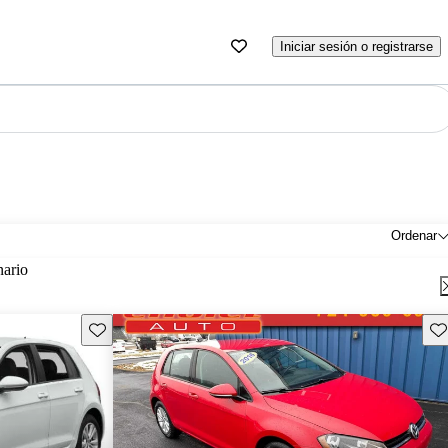
Iniciar sesión o registrarse
Ordenar
nario
Guarda este Aviso
Gu