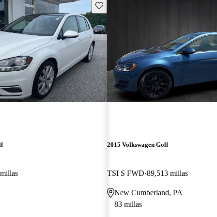
Guarda este Aviso
f
2015 Volkswagen Golf
millas
TSI S FWD
89,513 millas
New Cumberland, PA
83 millas