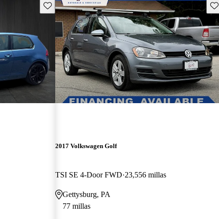
Guarda este Aviso
Gu
2017 Volkswagen Golf
TSI SE 4-Door FWD
23,556 millas
Gettysburg, PA
77 millas