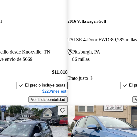
f
2016 Volkswagen Golf
TSI SE 4-Door FWD
89,585 millas
cilio desde Knoxville, TN
Pittsburgh, PA
uye envío de $669
86 millas
$11,818
Trato justo
El precio incluye tasas
El p
$228/mes est.
Verif. disponibilidad
V
Guarda este Aviso