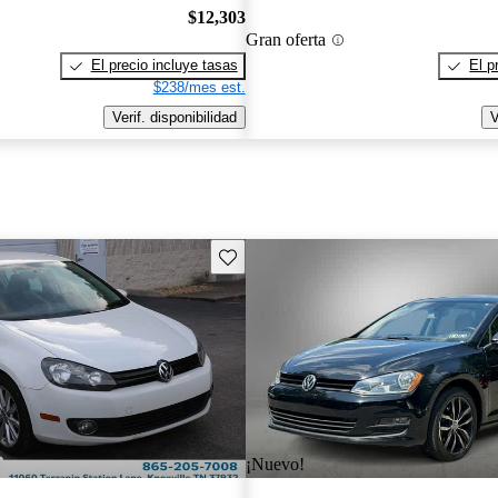
$12,303
Gran oferta
El precio incluye tasas
El p
$238/mes est.
Verif. disponibilidad
V
Guarda este Aviso
¡Nuevo!