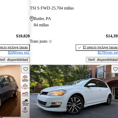
TSI S FWD
25,704 millas
Butler, PA
84 millas
$10,820
$14,39
Trato justo
recio incluye tasas
El precio incluye tasas
$209/mes est.
$278/mes est
erif. disponibilidad
Verif. disponibilidad
Guarda este Aviso
Gu