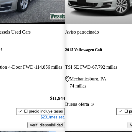
ssels Used Cars
Aviso patrocinado
f
2015 Volkswagen Golf
ition 4-Door FWD
114,856 millas
TSI SE FWD
67,792 millas
Mechanicsburg, PA
74 millas
$11,944
Buena oferta
El precio incluye tasas
El p
$231/mes est.
Verif. disponibilidad
V