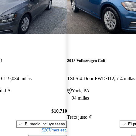
f
2018 Volkswagen Golf
D
119,084 millas
TSI S 4-Door FWD
112,514 millas
d, PA
York, PA
94 millas
$10,710
Trato justo
El precio incluye tasas
El p
$207/mes est.