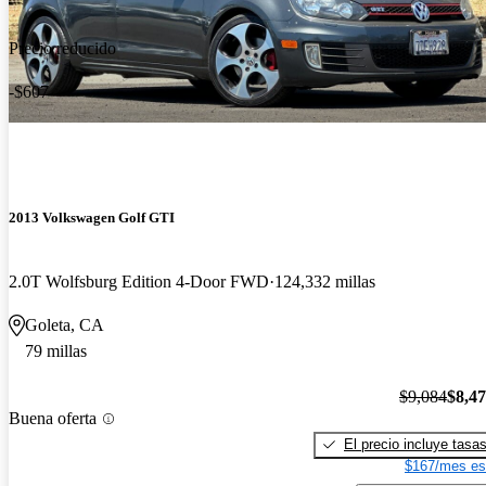
Precio reducido
-$607
2013 Volkswagen Golf GTI
2.0T Wolfsburg Edition 4-Door FWD
124,332 millas
Goleta, CA
79 millas
$9,084
$8,4
Buena oferta
El precio incluye tasa
$167/mes es