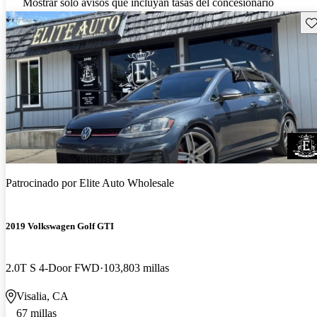
Mostrar solo avisos que incluyan tasas del concesionario
Gu
Patrocinado por
Elite Auto Wholesale
2019 Volkswagen Golf GTI
2.0T S 4-Door FWD
103,803 millas
Visalia, CA
67 millas