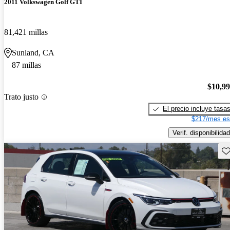
2011 Volkswagen Golf GTI
81,421 millas
Sunland, CA
87 millas
$10,9
Trato justo
El precio incluye tasa
$217/mes es
Verif. disponibilidad
Gu