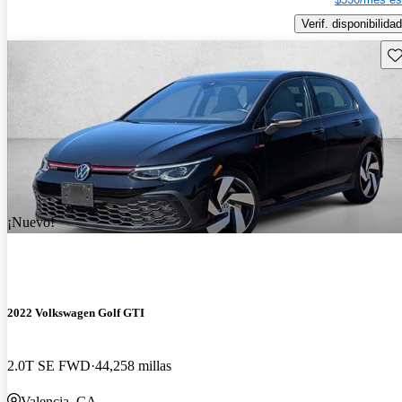
Verif. disponibilidad
Gu
¡Nuevo!
2022 Volkswagen Golf GTI
2.0T SE FWD
44,258 millas
Valencia, CA