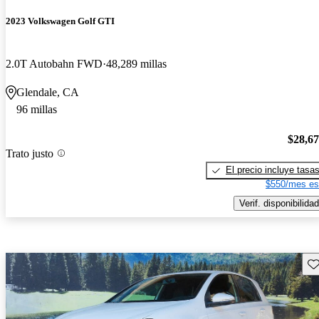
2023 Volkswagen Golf GTI
2.0T Autobahn FWD
48,289 millas
Glendale, CA
96 millas
$28,6
Trato justo
El precio incluye tasa
$550/mes es
Verif. disponibilidad
Gu