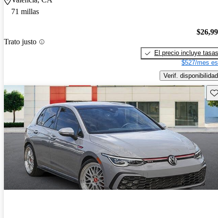
71 millas
$26,9
Trato justo
El precio incluye tasa
$527/mes es
Verif. disponibilidad
Gu