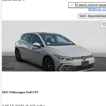
El precio incluye tasa
$558/mes es
Verif. disponibilidad
Gu
¡Nuevo!
2023 Volkswagen Golf GTI