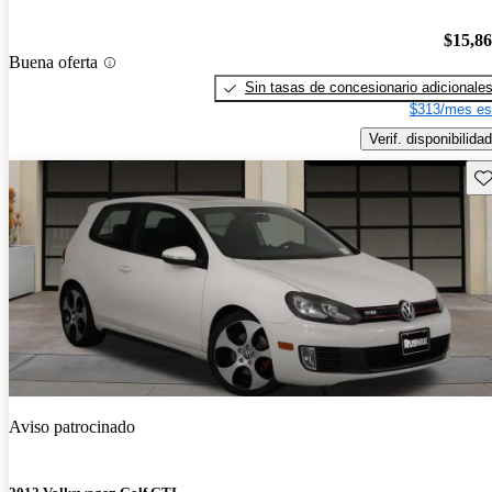
$15,8
Buena oferta
Sin tasas de concesionario adicionale
$313/mes es
Verif. disponibilidad
Gu
Aviso patrocinado