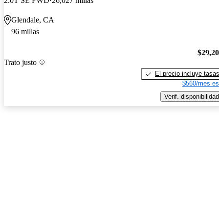
2.0T SE FWD
26,027 millas
Glendale, CA
96 millas
$29,2
Trato justo
El precio incluye tasa
$560/mes es
Verif. disponibilidad