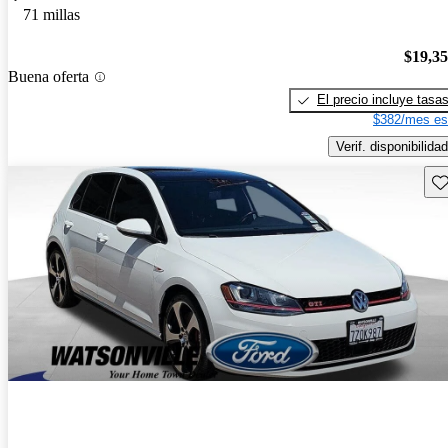
71 millas
$19,3
Buena oferta
El precio incluye tasa
$382/mes es
Verif. disponibilidad
Gu