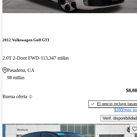
2012 Volkswagen Golf GTI
2.0T 2-Door FWD
113,347 millas
Pasadena, CA
98 millas
$8,0
Buena oferta
El precio incluye tasa
$160/mes es
Verif. disponibilidad
Gu