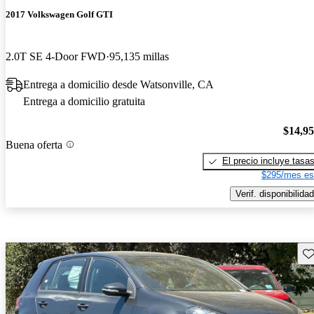
2017 Volkswagen Golf GTI
2.0T SE 4-Door FWD
95,135 millas
Entrega a domicilio desde Watsonville, CA
Entrega a domicilio gratuita
$14,9
Buena oferta
El precio incluye tasa
$295/mes es
Verif. disponibilidad
Gu