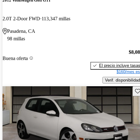
2012 Volkswagen Golf GTI
2.0T 2-Door FWD
113,347 millas
Pasadena, CA
98 millas
$8,0
Buena oferta
El precio incluye tasa
$160/mes es
Verif. disponibilidad
Gu