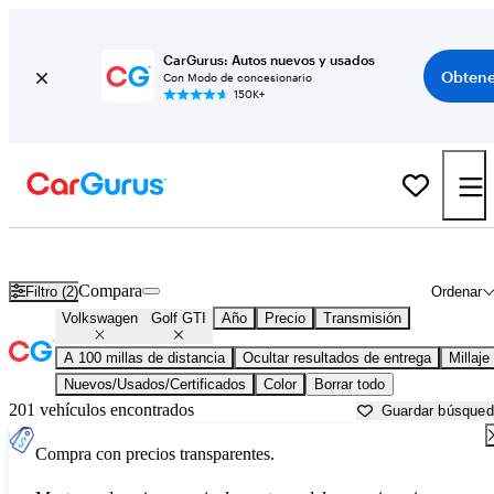
CarGurus: Autos nuevos y usados
Obtene
Con Modo de concesionario
150K+
Volkswagen Golf GTI usados en venta cerca de
Bakersfield, CA
Compara
Filtro (2)
Ordenar
Volkswagen
Golf GTI
Año
Precio
Transmisión
A 100 millas de distancia
Ocultar resultados de entrega
Millaje
Nuevos/Usados/Certificados
Color
Borrar todo
201 vehículos encontrados
Guardar búsque
Compra con precios transparentes.