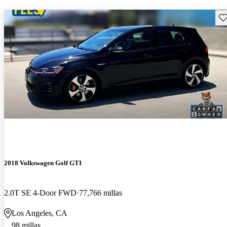
Gu
2018 Volkswagen Golf GTI
2.0T SE 4-Door FWD
77,766 millas
Los Angeles, CA
98 millas