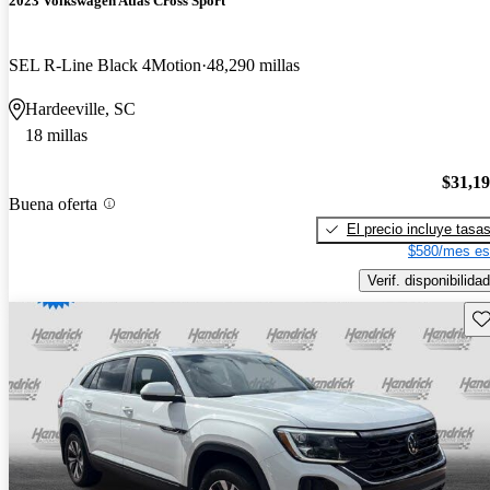
2023 Volkswagen Atlas Cross Sport
SEL R-Line Black 4Motion
48,290 millas
Hardeeville, SC
18 millas
$31,1
Buena oferta
El precio incluye tasa
$580/mes es
Verif. disponibilidad
Gu