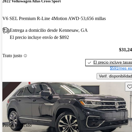
2022 Volkswagen Atlas Cross Sport
V6 SEL Premium R-Line 4Motion AWD
53,656 millas
Entrega a domicilio desde Kennesaw, GA
El precio incluye envío de $892
$31,2
Trato justo
El precio incluye tasa
$591/mes es
Verif. disponibilidad
Gu
Precio reducido