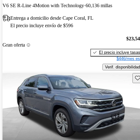
V6 SE R-Line 4Motion with Technology
60,136 millas
Entrega a domicilio desde Cape Coral, FL
El precio incluye envío de $596
$23,5
Gran oferta
El precio incluye tasa
$446/mes es
Verif. disponibilidad
Gu