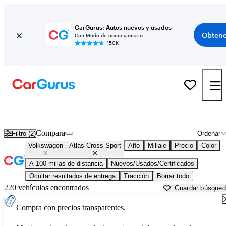
CarGurus: Autos nuevos y usados
Obtene
Con Modo de concesionario
150K+
Volkswagen Atlas Cross Sport usados en venta cerca de
Beaufort, S
Compara
Filtro (2)
Ordenar
Volkswagen
Atlas Cross Sport
Año
Millaje
Precio
Color
A 100 millas de distancia
Nuevos/Usados/Certificados
Ocultar resultados de entrega
Tracción
Borrar todo
220 vehículos encontrados
Guardar búsque
Compra con precios transparentes.