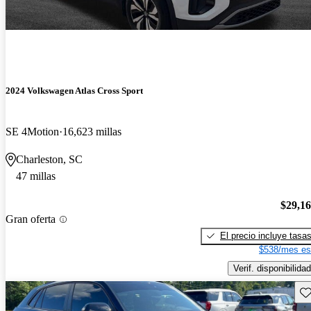
2024 Volkswagen Atlas Cross Sport
SE 4Motion
16,623 millas
Charleston, SC
47 millas
$29,1
Gran oferta
El precio incluye tasa
$538/mes es
Verif. disponibilidad
Gu