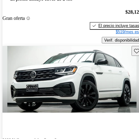
$28,1
Gran oferta
El precio incluye tasa
$519/mes es
Verif. disponibilidad
Gu