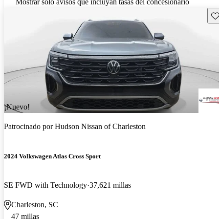
Mostrar solo avisos que incluyan tasas del concesionario
Gu
¡Nuevo!
Patrocinado por
Hudson Nissan of Charleston
2024 Volkswagen Atlas Cross Sport
SE FWD with Technology
37,621 millas
Charleston, SC
47 millas