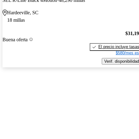
SEL R-Line Black 4Motion
48,290 millas
Hardeeville, SC
18 millas
$31,1
Buena oferta
El precio incluye tasa
$580/mes es
Verif. disponibilidad