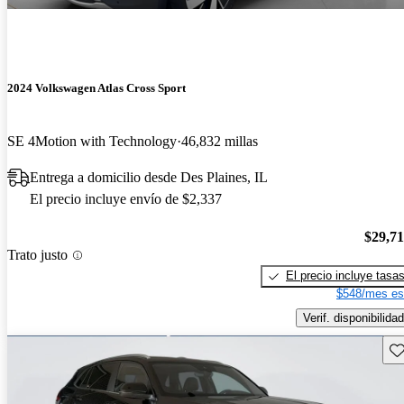
2024 Volkswagen Atlas Cross Sport
SE 4Motion with Technology
46,832 millas
Entrega a domicilio desde Des Plaines, IL
El precio incluye envío de $2,337
$29,7
Trato justo
El precio incluye tasa
$548/mes es
Verif. disponibilidad
Gu