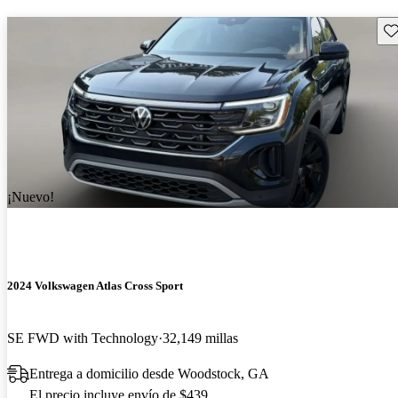
Gu
¡Nuevo!
2024 Volkswagen Atlas Cross Sport
SE FWD with Technology
32,149 millas
Entrega a domicilio desde Woodstock, GA
El precio incluye envío de $439