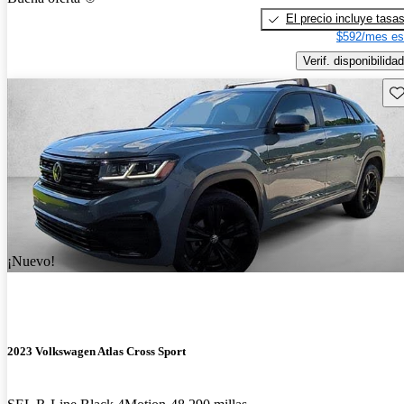
El precio incluye tasa
$592/mes es
Verif. disponibilidad
Gu
¡Nuevo!
2023 Volkswagen Atlas Cross Sport