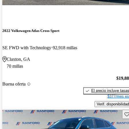
2022 Volkswagen Atlas Cross Sport
SE FWD with Technology
92,918 millas
Claxton, GA
70 millas
$19,8
Buena oferta
El precio incluye tasa
$377/mes es
Verif. disponibilidad
Gu