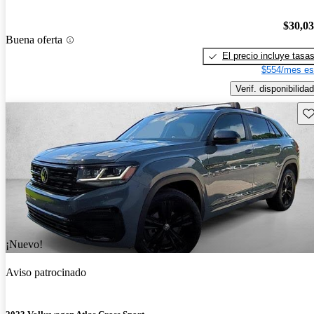
$30,0
Buena oferta
El precio incluye tasa
$554/mes es
Verif. disponibilidad
Gu
¡Nuevo!
Aviso patrocinado