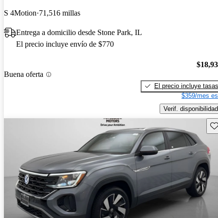
S 4Motion
71,516 millas
Entrega a domicilio desde Stone Park, IL
El precio incluye envío de $770
$18,9
Buena oferta
El precio incluye tasa
$359/mes es
Verif. disponibilidad
Gu