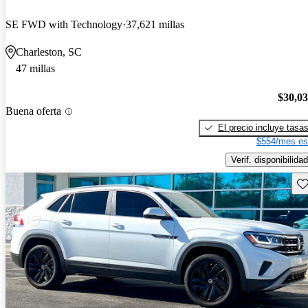
SE FWD with Technology
37,621 millas
Charleston, SC
47 millas
$30,0
Buena oferta
El precio incluye tasa
$554/mes es
Verif. disponibilidad
Gu