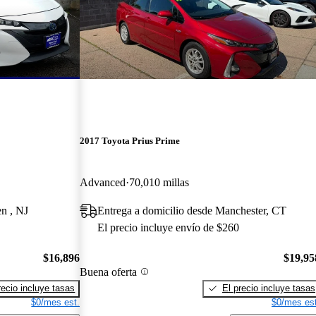
2017 Toyota Prius Prime
Advanced
70,010 millas
en , NJ
Entrega a domicilio desde Manchester, CT
El precio incluye envío de $260
$16,896
$19,95
Buena oferta
recio incluye tasas
El precio incluye tasas
$0/mes est.
$0/mes est