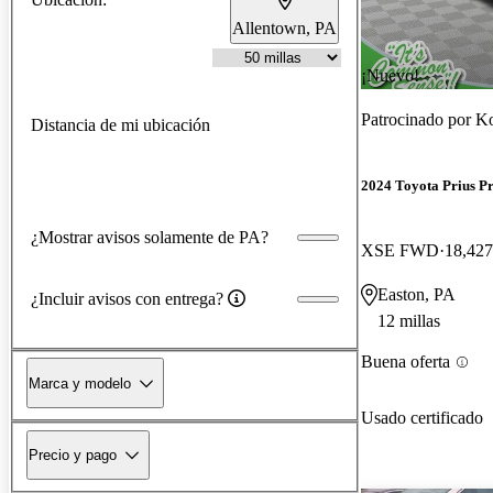
Allentown, PA
¡Nuevo!
Patrocinado por
Ko
Distancia de mi ubicación
2024 Toyota Prius P
¿Mostrar avisos solamente de PA?
XSE FWD
18,427
Easton, PA
¿Incluir avisos con entrega?
12 millas
Buena oferta
Marca y modelo
Usado certificado
Precio y pago