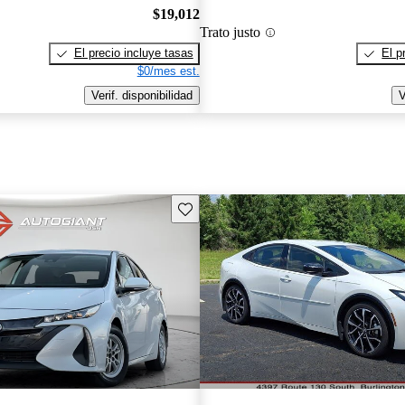
$19,012
Trato justo
El precio incluye tasas
El p
$0/mes est.
Verif. disponibilidad
V
Guarda este Aviso