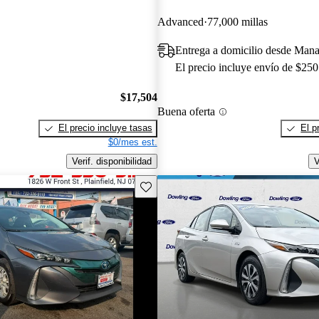
Advanced
77,000 millas
Entrega a domicilio desde Man
El precio incluye envío de $250
$17,504
Buena oferta
El precio incluye tasas
El p
$0/mes est.
Verif. disponibilidad
V
Guarda este Aviso