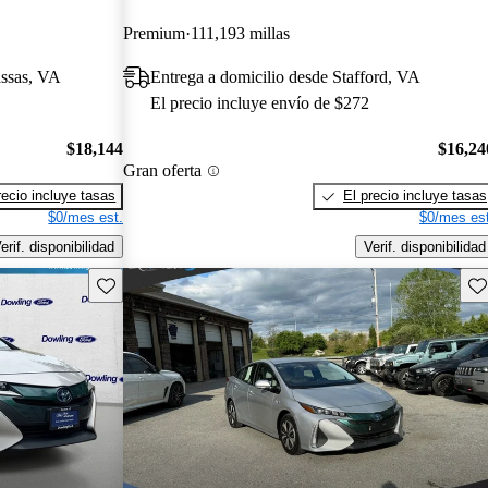
Premium
111,193 millas
assas, VA
Entrega a domicilio desde Stafford, VA
El precio incluye envío de $272
$18,144
$16,24
Gran oferta
recio incluye tasas
El precio incluye tasas
$0/mes est.
$0/mes est
erif. disponibilidad
Verif. disponibilidad
Guarda este Aviso
Gu