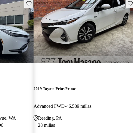
Guarda este Aviso
Gu
2019 Toyota Prius Prime
Advanced FWD
46,589 millas
evue, WA
Reading, PA
96
28 millas