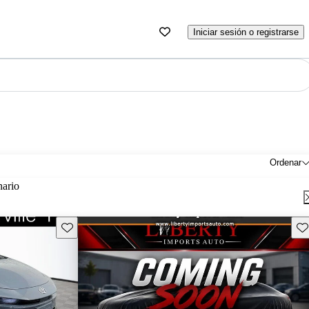
Iniciar sesión o registrarse
Ordenar
nario
Guarda este Aviso
Gu