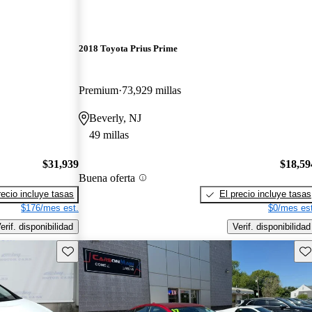
2018 Toyota Prius Prime
Premium
73,929 millas
Beverly, NJ
49 millas
$31,939
$18,59
Buena oferta
recio incluye tasas
El precio incluye tasas
$176/mes est.
$0/mes est
erif. disponibilidad
Verif. disponibilidad
Guarda este Aviso
Gu