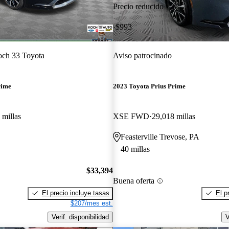
Precio reducido
-$993
ch 33 Toyota
Aviso patrocinado
rime
2023 Toyota Prius Prime
 millas
XSE FWD
29,018 millas
Feasterville Trevose, PA
40 millas
$33,394
Buena oferta
El precio incluye tasas
El p
$207/mes est.
Verif. disponibilidad
V