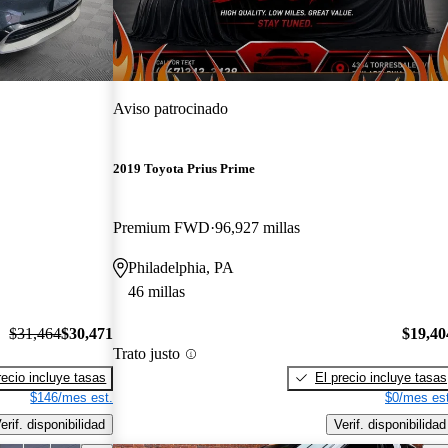
Aviso patrocinado
2019 Toyota Prius Prime
Premium FWD
96,927 millas
Philadelphia, PA
46 millas
$31,464
$30,471
$19,40
Trato justo
recio incluye tasas
El precio incluye tasas
$146/mes est.
$0/mes est
erif. disponibilidad
Verif. disponibilidad