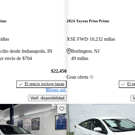
rime
2024 Toyota Prius Prime
illas
XSE FWD
10,232 millas
cilio desde Indianapolis, IN
Burlington, NJ
uye envío de $704
49 millas
$22,450
Gran oferta
El precio incluye tasas
El p
$0/mes est.
Verif. disponibilidad
V
Guarda este Aviso