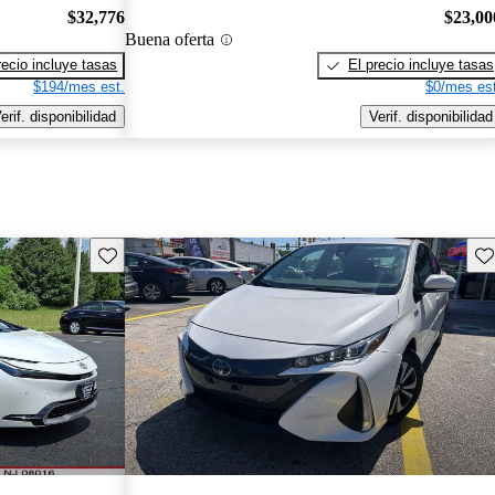
$32,776
$23,00
Buena oferta
recio incluye tasas
El precio incluye tasas
$194/mes est.
$0/mes est
erif. disponibilidad
Verif. disponibilidad
Guarda este Aviso
Gu