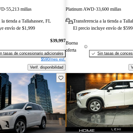
FWD
55,213 millas
Platinum AWD
33,600 millas
 la tienda a Tallahassee, FL
Transferencia a la tienda a Tall
uye envío de $1,999
El precio incluye envío de $599
$39,997
Buena
oferta
n tasas de concesionario adicionales
Sin tasas de concesi
$590/mes est.
Verif. disponibilidad
V
Guarda este Aviso