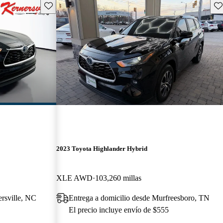
Guarda este Aviso
Gu
2023 Toyota Highlander Hybrid
XLE AWD
103,260 millas
ersville, NC
Entrega a domicilio desde Murfreesboro, TN
El precio incluye envío de $555