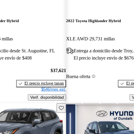
der Hybrid
2022 Toyota Highlander Hybrid
 millas
XLE AWD
29,731 millas
cilio desde St. Augustine, FL
Entrega a domicilio desde Tro
uye envío de $408
El precio incluye envío de $676
$37,621
Buena oferta
El precio incluye tasas
El p
$546/mes est.
Verif. disponibilidad
V
Guarda este Aviso