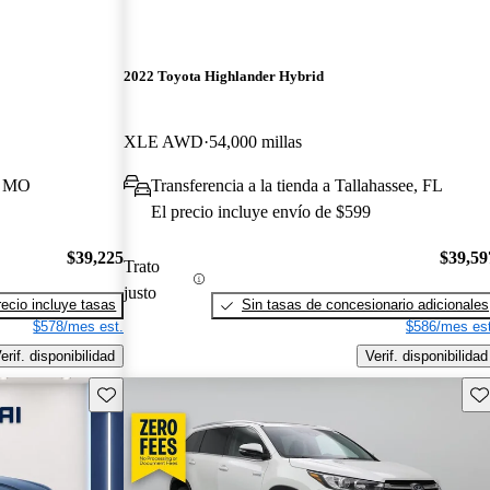
2022 Toyota Highlander Hybrid
XLE AWD
54,000 millas
y, MO
Transferencia a la tienda a Tallahassee, FL
El precio incluye envío de $599
$39,225
$39,59
Trato
justo
recio incluye tasas
Sin tasas de concesionario adicionales
$578/mes est.
$586/mes est
erif. disponibilidad
Verif. disponibilidad
Guarda este Aviso
Gu