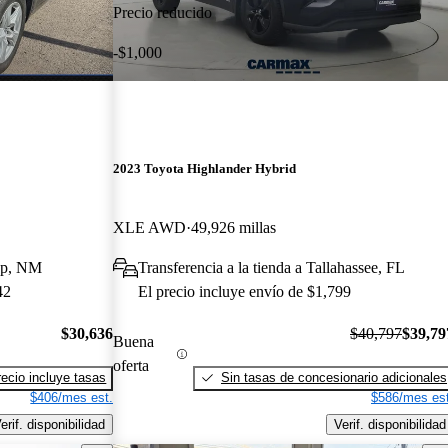
Precio reducido
-$1,000
2023 Toyota Highlander Hybrid
XLE AWD
49,926 millas
lup, NM
Transferencia a la tienda a Tallahassee, FL
42
El precio incluye envío de $1,799
$30,636
$40,797
$39,79
Buena
oferta
recio incluye tasas
Sin tasas de concesionario adicionales
$406/mes est.
$586/mes est
erif. disponibilidad
Verif. disponibilidad