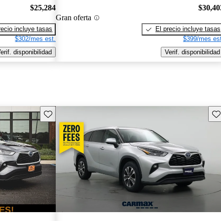
$25,284
$30,40
Gran oferta
recio incluye tasas
El precio incluye tasas
$302/mes est.
$399/mes est
erif. disponibilidad
Verif. disponibilidad
Guarda este Aviso
Gu