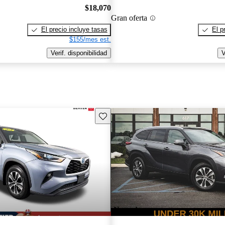
$18,070
Gran oferta
El precio incluye tasas
El p
$155/mes est.
Verif. disponibilidad
V
Guarda este Aviso
¡Nuevo!