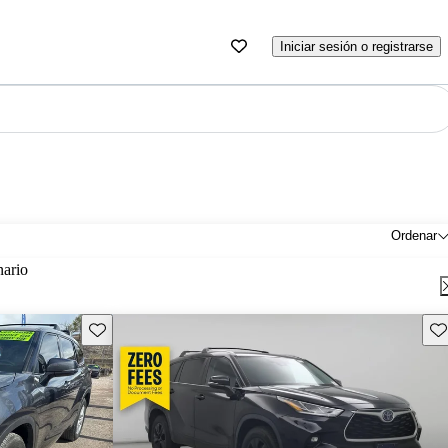
Iniciar sesión o registrarse
Ordenar
nario
Guarda este Aviso
Gu