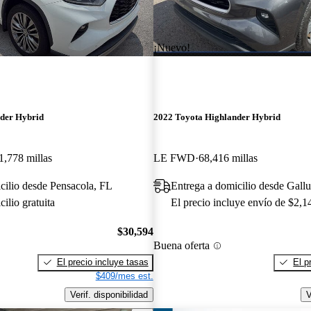
¡Nuevo!
der Hybrid
2022 Toyota Highlander Hybrid
1,778 millas
LE FWD
68,416 millas
cilio desde Pensacola, FL
Entrega a domicilio desde Gal
ilio gratuita
El precio incluye envío de $2,1
$30,594
Buena oferta
El precio incluye tasas
El p
$409/mes est.
Verif. disponibilidad
V