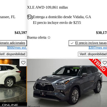
XLE AWD
109,861 millas
ahassee, FL
Entrega a domicilio desde Vidalia, GA
El precio incluye envío de $255
$43,597
$30,17
Buena oferta
onario adicionales
El precio incluye tasas
$666/mes est.
$397/mes est
erif. disponibilidad
Verif. disponibilidad
Guarda este Aviso
Gu