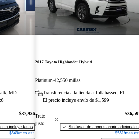
2017 Toyota Highlander Hybrid
Platinum
42,550 millas
dalk, MD
Transferencia a la tienda a Tallahassee, FL
26
El precio incluye envío de $1,599
$37,926
$36,59
Trato
justo
recio incluye tasas
Sin tasas de concesionario adicionales
$549/mes est.
$531/mes est