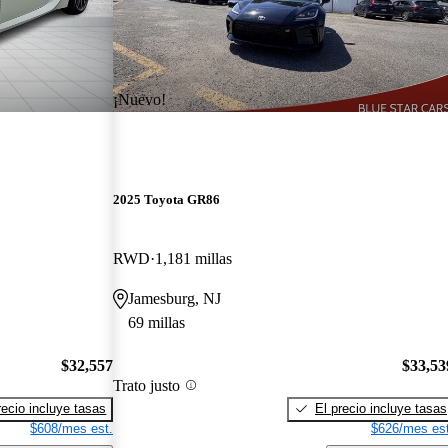
¡Nuevo!
2025 Toyota GR86
RWD
1,181 millas
Jamesburg, NJ
69 millas
$32,557
$33,53
Trato justo
recio incluye tasas
El precio incluye tasas
$608/mes est.
$626/mes est