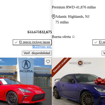
Premium RWD
41,876 millas
Atlantic Highlands, NJ
75 millas
$33,675
$32,675
Buena oferta
El precio incluye tasas
El p
$610/mes est.
Verif. disponibilidad
V
Guarda este Aviso