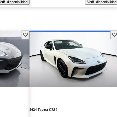
erif. disponibilidad
Verif. disponibilidad
Guarda este Aviso
Gu
2024 Toyota GR86