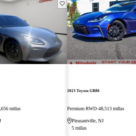
Guarda este Aviso
2023 Toyota GR86
,656 millas
Premium RWD
48,513 millas
J
Pleasantville, NJ
5 millas