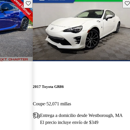
Guarda este Aviso
Gu
2017 Toyota GR86
Coupe
52,071 millas
Entrega a domicilio desde Westborough, MA
El precio incluye envío de $349