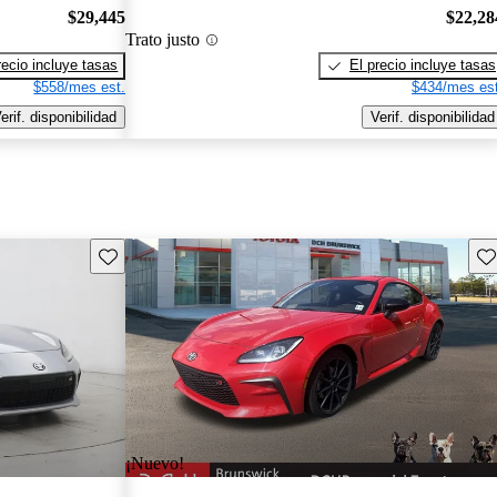
$29,445
$22,28
Trato justo
recio incluye tasas
El precio incluye tasas
$558/mes est.
$434/mes est
erif. disponibilidad
Verif. disponibilidad
Guarda este Aviso
Gu
¡Nuevo!