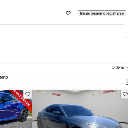
Iniciar sesión o registrarse
Ordenar
nario
Guarda este Aviso
Gu