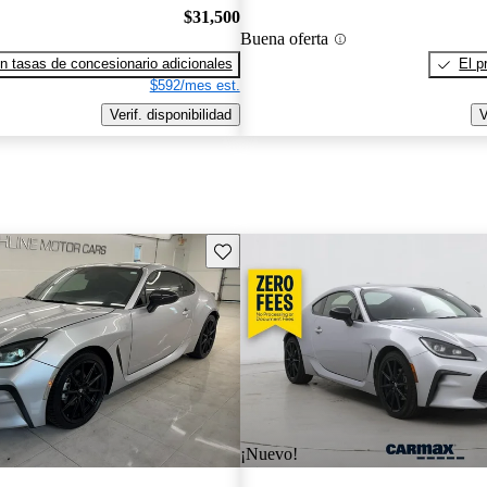
$31,500
Buena oferta
n tasas de concesionario adicionales
El p
$592/mes est.
Verif. disponibilidad
V
Guarda este Aviso
¡Nuevo!