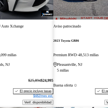
 Auto Xchange
Aviso patrocinado
2023 Toyota GR86
,099 millas
Premium RWD
48,513 millas
nds, NJ
Pleasantville, NJ
5 millas
$25,894
$24,995
Buena oferta
El precio incluye tasas
El p
$482/mes est.
Verif. disponibilidad
V