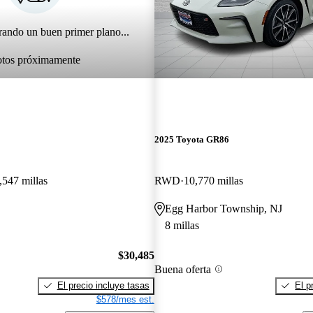
rando un buen primer plano...
otos próximamente
2025 Toyota GR86
,547 millas
RWD
10,770 millas
Egg Harbor Township, NJ
8 millas
$30,485
Buena oferta
El precio incluye tasas
El p
$578/mes est.