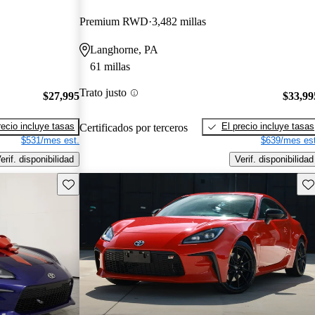
Premium RWD
3,482 millas
Langhorne, PA
61 millas
Trato justo
$27,995
$33,99
recio incluye tasas
El precio incluye tasas
Certificados por terceros
$531/mes est.
$639/mes est
erif. disponibilidad
Verif. disponibilidad
Guarda este Aviso
Gu