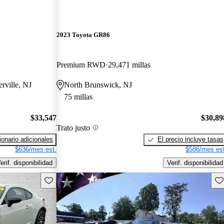
2023 Toyota GR86
Premium RWD
29,471 millas
erville, NJ
North Brunswick, NJ
75 millas
$33,547
$30,89
Trato justo
onario adicionales
El precio incluye tasas
$636/mes est.
$586/mes est
erif. disponibilidad
Verif. disponibilidad
Guarda este Aviso
Gu