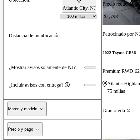
Precio reducido
Atlantic City, NJ
-$1,798
Patrocinado por
NJ
Distancia de mi ubicación
2022 Toyota GR86
¿Mostrar avisos solamente de NJ?
Premium RWD
62
Atlantic Highla
¿Incluir avisos con entrega?
75 millas
Marca y modelo
Gran oferta
Precio y pago