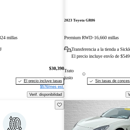
2023 Toyota GR86
324 millas
Premium RWD
16,660 millas
J
Transferencia a la tienda a Sickl
El precio incluye envío de $549
$30,390
Trato
justo
El precio incluye tasas
Sin tasas de concesi
$576/mes est.
Verif. disponibilidad
V
Guarda este Aviso