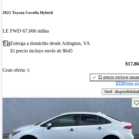
2021 Toyota Corolla Hybrid
LE FWD
67,066 millas
Entrega a domicilio desde Arlington, VA
El precio incluye envío de $645
$17,8
Gran oferta
El precio incluye tasa
$339/mes es
Verif. disponibilidad
Gu