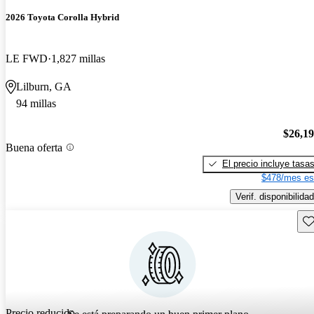
2026 Toyota Corolla Hybrid
LE FWD
1,827 millas
Lilburn, GA
94 millas
$26,1
Buena oferta
El precio incluye tasa
$478/mes es
Verif. disponibilidad
Gu
Precio reducido