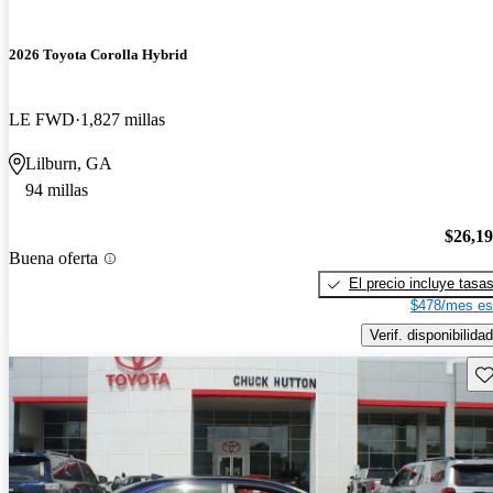
2026 Toyota Corolla Hybrid
LE FWD
1,827 millas
Lilburn, GA
94 millas
$26,1
Buena oferta
El precio incluye tasa
$478/mes es
Verif. disponibilidad
Gu