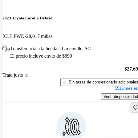
2023 Toyota Corolla Hybrid
XLE FWD
28,017 millas
Transferencia a la tienda a Greenville, SC
El precio incluye envío de $699
$27,6
Trato justo
Sin tasas de concesionario adicionale
$515/mes es
Verif. disponibilidad
Gu