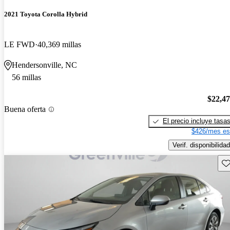
2021 Toyota Corolla Hybrid
LE FWD
40,369 millas
Hendersonville, NC
56 millas
$22,4
Buena oferta
El precio incluye tasa
$426/mes es
Verif. disponibilidad
Gu