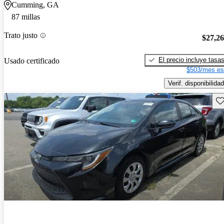
Cumming, GA
87 millas
Trato justo
$27,2
El precio incluye tasa
Usado certificado
$503/mes es
Verif. disponibilidad
Gu