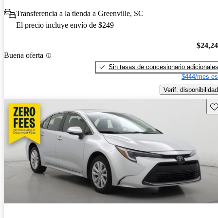
Transferencia a la tienda a Greenville, SC
El precio incluye envío de $249
$24,2
Buena oferta
Sin tasas de concesionario adicionale
$444/mes es
Verif. disponibilidad
Gu