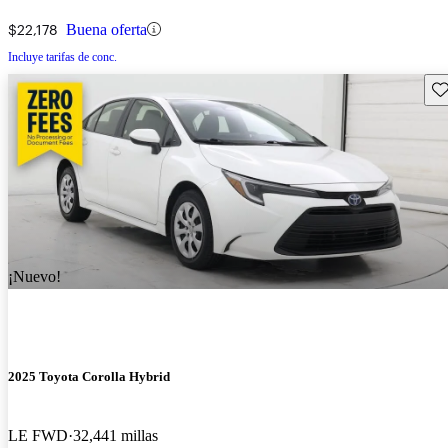
$22,178
Buena oferta
Incluye tarifas de conc.
Gu
¡Nuevo!
2025 Toyota Corolla Hybrid
LE FWD
32,441 millas