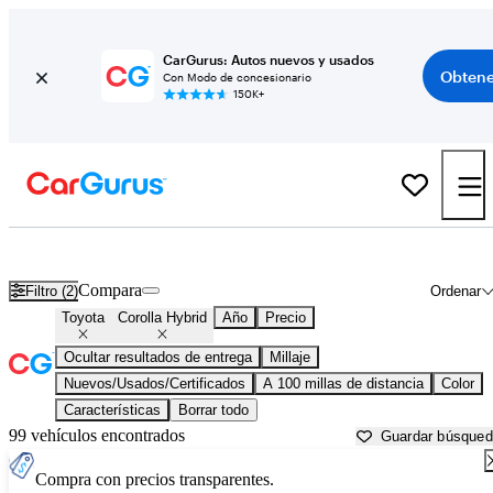
CarGurus: Autos nuevos y usados
Obtene
Con Modo de concesionario
150K+
Toyota Corolla Hybrid usados en venta cerca de
Anderson, SC
Compara
Filtro (2)
Ordenar
Toyota
Corolla Hybrid
Año
Precio
Ocultar resultados de entrega
Millaje
Nuevos/Usados/Certificados
A 100 millas de distancia
Color
Características
Borrar todo
99 vehículos encontrados
Guardar búsque
Compra con precios transparentes.