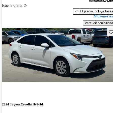
$25,686
$24,6
Buena oferta
El precio incluye tasa
$459/mes es
Verif. disponibilidad
Gu
2024 Toyota Corolla Hybrid