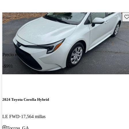
Gu
Precio reducido
-$991
2024 Toyota Corolla Hybrid
LE FWD
17,564 millas
Toccoa, GA