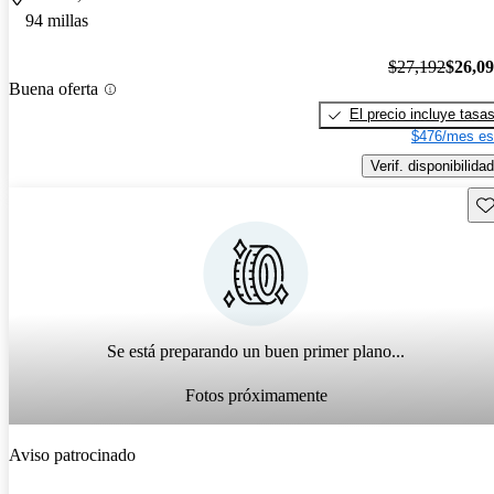
94 millas
$27,192
$26,0
Buena oferta
El precio incluye tasa
$476/mes es
Verif. disponibilidad
Gu
Se está preparando un buen primer plano...
Fotos próximamente
Aviso patrocinado