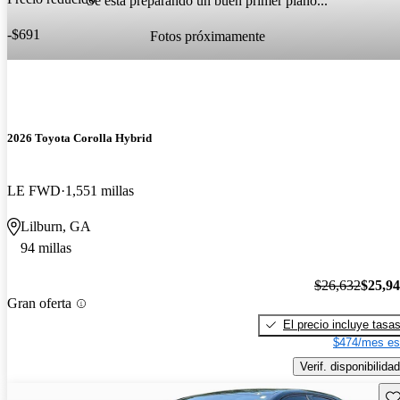
Se está preparando un buen primer plano...
-$691
Fotos próximamente
2026 Toyota Corolla Hybrid
LE FWD
1,551 millas
Lilburn, GA
94 millas
$26,632
$25,9
Gran oferta
El precio incluye tasa
$474/mes es
Verif. disponibilidad
Gu