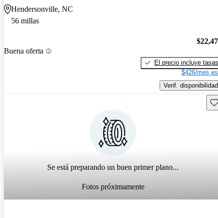
Hendersonville, NC
56 millas
$22,4
Buena oferta
El precio incluye tasa
$426/mes es
Verif. disponibilidad
Gu
Se está preparando un buen primer plano...
Fotos próximamente