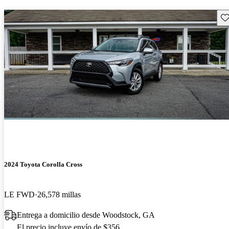
Gu
2024 Toyota Corolla Cross
LE FWD
26,578 millas
Entrega a domicilio desde Woodstock, GA
El precio incluye envío de $356