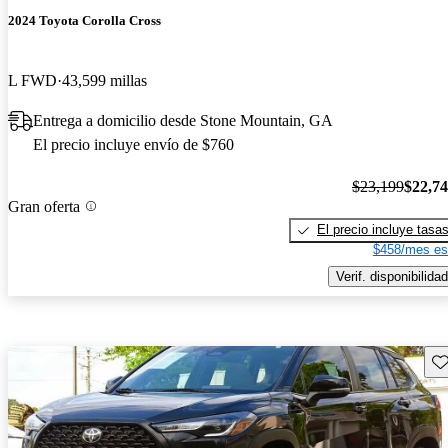
2024 Toyota Corolla Cross
L FWD
43,599 millas
Entrega a domicilio desde Stone Mountain, GA
El precio incluye envío de $760
$23,199
$22,7
Gran oferta
El precio incluye tasa
$458/mes es
Verif. disponibilidad
Gu