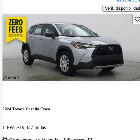
Verif. disponibilidad
Gu
¡Nuevo!
2024 Toyota Corolla Cross
L FWD
19,347 millas
Transferencia a la tienda a Tallahassee, FL