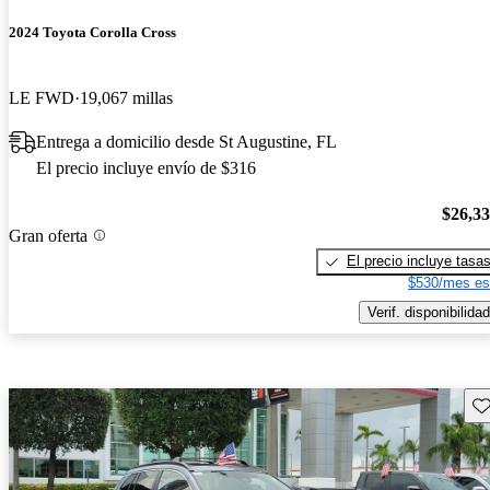
2024 Toyota Corolla Cross
LE FWD
19,067 millas
Entrega a domicilio desde St Augustine, FL
El precio incluye envío de $316
$26,3
Gran oferta
El precio incluye tasa
$530/mes es
Verif. disponibilidad
Gu