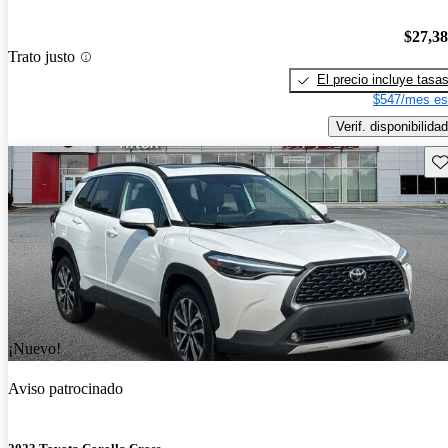
$27,3
Trato justo
El precio incluye tasa
$547/mes es
Verif. disponibilidad
Gu
¡Nuevo!
Aviso patrocinado