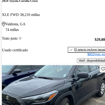
2024 Toyota Corolla Cross
XLE FWD
38,210 millas
Valdosta, GA
74 millas
Trato justo
$29,8
El precio incluye tasa
Usado certificado
$602/mes es
Verif. disponibilidad
Gu