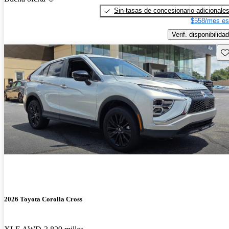
Sin tasas de concesionario adicionale
$558/mes es
Verif. disponibilidad
Gu
2026 Toyota Corolla Cross