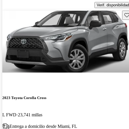
Verif. disponibilidad
Gu
2023 Toyota Corolla Cross
L FWD
23,741 millas
Entrega a domicilio desde Miami, FL