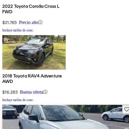
2022 Toyota Corolla Cross L
FWD
$21,765
Precio alto
Incluye tarifas de conc.
2018 Toyota RAV4 Adventure
AWD
$16,283
Buena oferta
Incluye tarifas de conc.
Gu