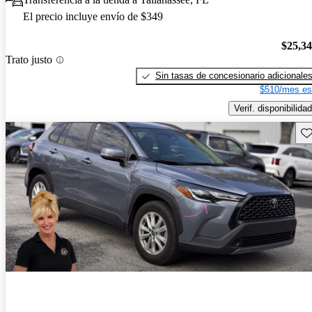
El precio incluye envío de $349
$25,3
Trato justo
Sin tasas de concesionario adicionale
$510/mes es
Verif. disponibilidad
Gu