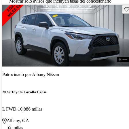
Mostrar solo avisos que incluyan tasas del concesionario
Gu
Patrocinado por
Albany Nissan
2025 Toyota Corolla Cross
L FWD
10,886 millas
Albany, GA
55 millas