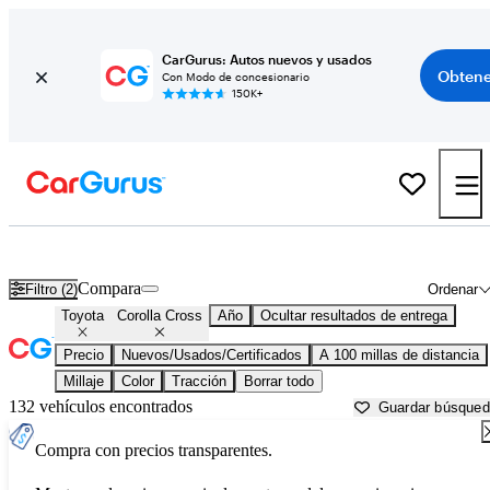
CarGurus: Autos nuevos y usados
Obtene
Con Modo de concesionario
150K+
Toyota Corolla Cross usados en venta cerca de
Bainbridge, GA
Compara
Filtro (2)
Ordenar
Toyota
Corolla Cross
Año
Ocultar resultados de entrega
Precio
Nuevos/Usados/Certificados
A 100 millas de distancia
Millaje
Color
Tracción
Borrar todo
132 vehículos encontrados
Guardar búsque
Compra con precios transparentes.