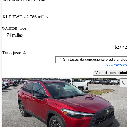
2023 Toyota Corolla Cross
XLE FWD
42,786 millas
Tifton, GA
74 millas
$27,4
Trato justo
Sin tasas de concesionario adicionale
$557/mes es
Verif. disponibilidad
Gu