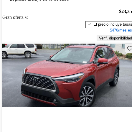
$23,3
Gran oferta
El precio incluye tasa
$470/mes es
Verif. disponibilidad
Gu