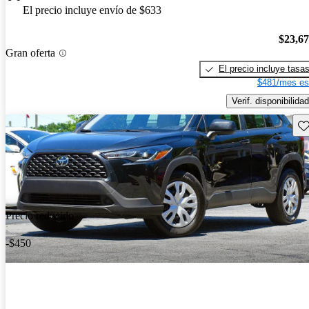
El precio incluye envío de $633
$23,6
Gran oferta
El precio incluye tasa
$481/mes es
Verif. disponibilidad
Gu
Precio reducido
-$450