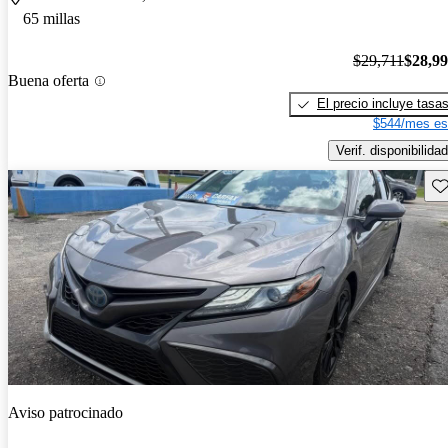
65 millas
$29,711
$28,9
Buena oferta
El precio incluye tasa
$544/mes es
Verif. disponibilidad
Gu
Aviso patrocinado