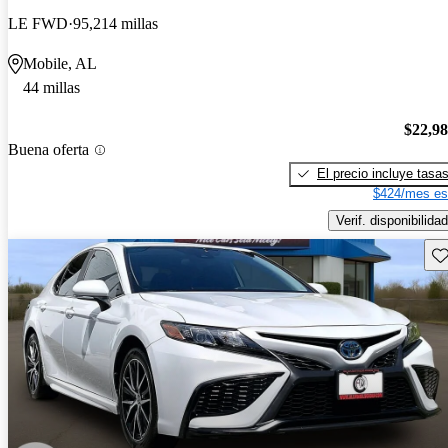
LE FWD
95,214 millas
Mobile, AL
44 millas
$22,9
Buena oferta
El precio incluye tasa
$424/mes es
Verif. disponibilidad
Gu