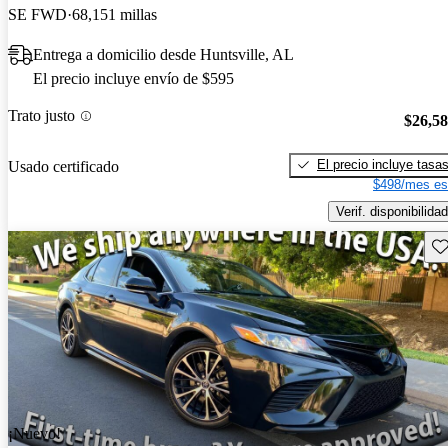
SE FWD
68,151 millas
Entrega a domicilio desde Huntsville, AL
El precio incluye envío de $595
Trato justo
$26,5
El precio incluye tasa
Usado certificado
$498/mes es
Verif. disponibilidad
Gu
¡Nuevo!