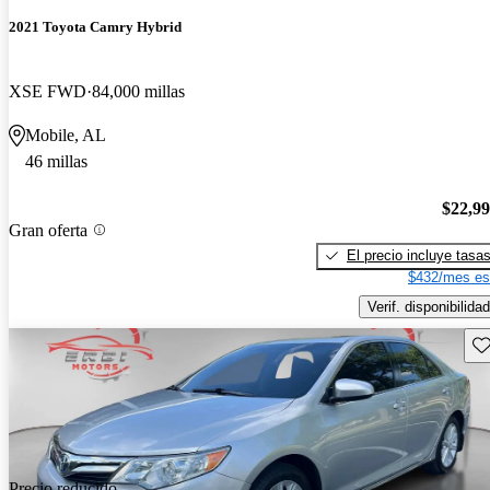
2021 Toyota Camry Hybrid
XSE FWD
84,000 millas
Mobile, AL
46 millas
$22,9
Gran oferta
El precio incluye tasa
$432/mes es
Verif. disponibilidad
Gu
Precio reducido