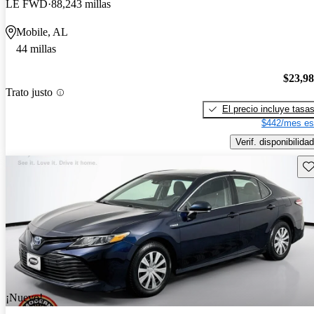
LE FWD
88,243 millas
Mobile, AL
44 millas
$23,9
Trato justo
El precio incluye tasa
$442/mes es
Verif. disponibilidad
Gu
¡Nuevo!