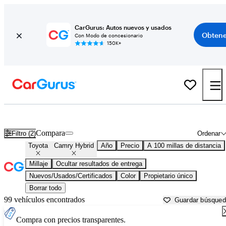
CarGurus: Autos nuevos y usados
Obtene
Con Modo de concesionario
150K+
Toyota Camry Hybrid usados en venta cerca de
Atmore, AL
Compara
Filtro (2)
Ordenar
Toyota
Camry Hybrid
Año
Precio
A 100 millas de distancia
Millaje
Ocultar resultados de entrega
Nuevos/Usados/Certificados
Color
Propietario único
Borrar todo
99 vehículos encontrados
Guardar búsque
Compra con precios transparentes.