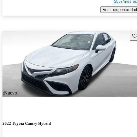
$557/mes es
Verif. disponibilidad
Gu
¡Nuevo!
2022 Toyota Camry Hybrid