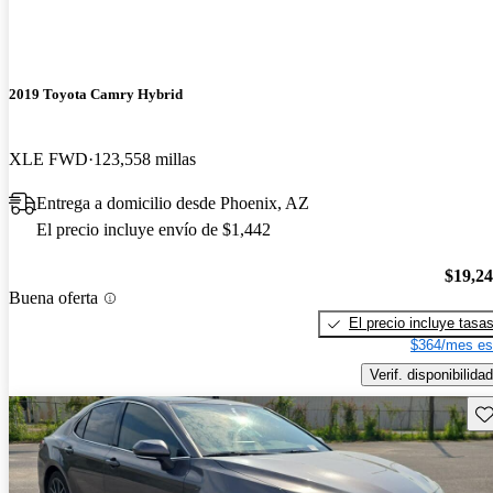
2019 Toyota Camry Hybrid
XLE FWD
123,558 millas
Entrega a domicilio desde Phoenix, AZ
El precio incluye envío de $1,442
$19,2
Buena oferta
El precio incluye tasa
$364/mes es
Verif. disponibilidad
Gu