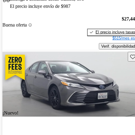
El precio incluye envío de $987
$27,4
Buena oferta
El precio incluye tasa
$515/mes es
Verif. disponibilidad
Gu
¡Nuevo!