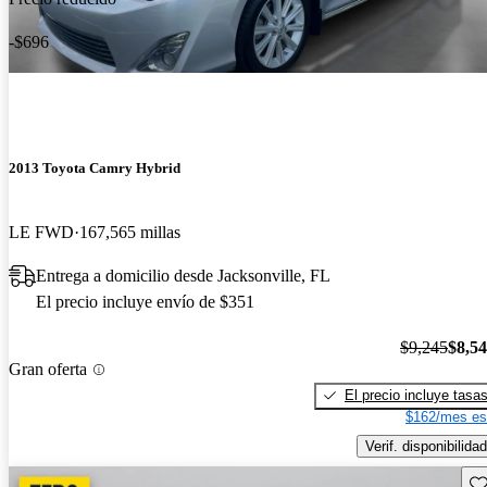
-$696
2013 Toyota Camry Hybrid
LE FWD
167,565 millas
Entrega a domicilio desde Jacksonville, FL
El precio incluye envío de $351
$9,245
$8,5
Gran oferta
El precio incluye tasa
$162/mes es
Verif. disponibilidad
Gu