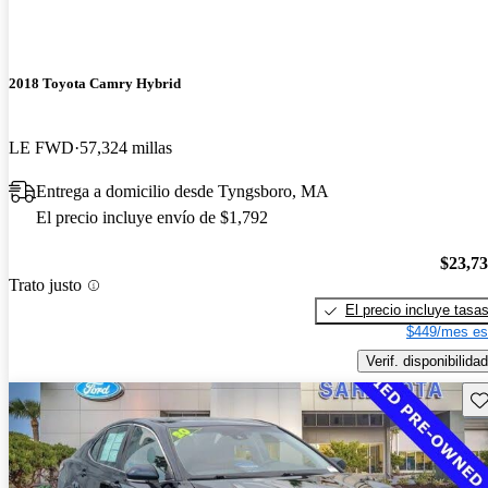
2018 Toyota Camry Hybrid
LE FWD
57,324 millas
Entrega a domicilio desde Tyngsboro, MA
El precio incluye envío de $1,792
$23,7
Trato justo
El precio incluye tasa
$449/mes es
Verif. disponibilidad
Gu