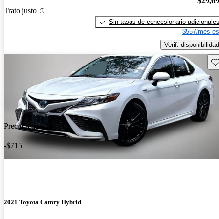
$29,6
Trato justo
Sin tasas de concesionario adicionale
$557/mes es
Verif. disponibilidad
Gu
Precio reducido
-$715
2021 Toyota Camry Hybrid