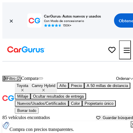
CarGurus: Autos nuevos y usados
Obtene
Con Modo de concesionario
150K+
Toyota Camry Hybrid usados en venta cerca de
Apache Junction, A
Compara
Filtro (2)
Ordenar
Toyota
Camry Hybrid
Año
Precio
A 50 millas de distancia
Millaje
Ocultar resultados de entrega
Nuevos/Usados/Certificados
Color
Propietario único
Borrar todo
85 vehículos encontrados
Guardar búsque
Compra con precios transparentes.