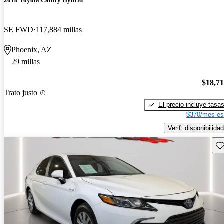
2018 Toyota Camry Hybrid
SE FWD
117,884 millas
Phoenix, AZ
29 millas
$18,7
Trato justo
El precio incluye tasa
$370/mes es
Verif. disponibilidad
Gu