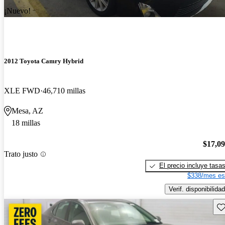
¡Nuevo!
2012 Toyota Camry Hybrid
XLE FWD
46,710 millas
Mesa, AZ
18 millas
$17,0
Trato justo
El precio incluye tasa
$338/mes es
Verif. disponibilidad
Gu