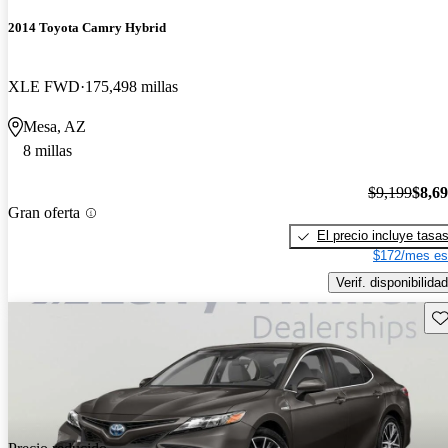
2014 Toyota Camry Hybrid
XLE FWD
175,498 millas
Mesa, AZ
8 millas
$9,199
$8,6
Gran oferta
El precio incluye tasa
$172/mes es
Verif. disponibilidad
Gu