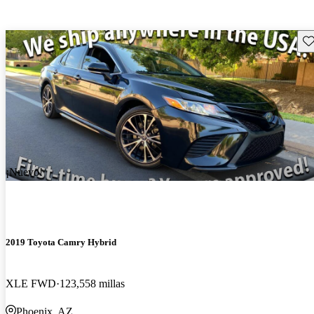
Gu
¡Nuevo!
2019 Toyota Camry Hybrid
XLE FWD
123,558 millas
Phoenix, AZ