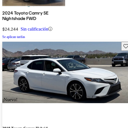
2024 Toyota Camry SE
Nightshade FWD
$24,244
Sin calificación
Se aplican tarifas
Gu
¡Nuevo!