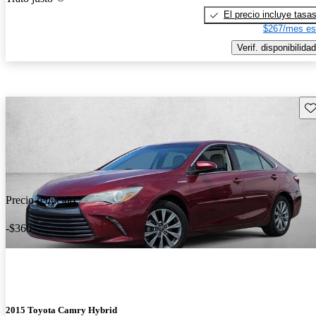
El precio incluye tasa
$267/mes es
Verif. disponibilidad
Gu
Precio reducido
-$360
2015 Toyota Camry Hybrid