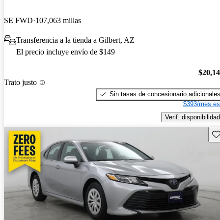
SE FWD
107,063 millas
Transferencia a la tienda a Gilbert, AZ
El precio incluye envío de $149
$20,1
Trato justo
Sin tasas de concesionario adicionale
$393/mes es
Verif. disponibilidad
Gu