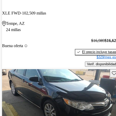
XLE FWD
102,509 millas
Tempe, AZ
24 millas
$16,989
$16,6
Buena oferta
El precio incluye tasa
$329/mes es
Verif. disponibilidad
Gu