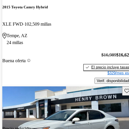
2015 Toyota Camry Hybrid
XLE FWD
102,509 millas
Tempe, AZ
24 millas
$16,989
$16,6
Buena oferta
El precio incluye tasa
$329/mes es
Verif. disponibilidad
Gu
Precio reducido