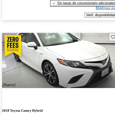
Sin tasas de concesionario adicionale
$544/mes es
Verif. disponibilidad
Gu
¡Nuevo!
2018 Toyota Camry Hybrid