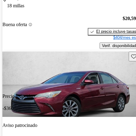
18 millas
$20,5
Buena oferta
El precio incluye tasa
$404/mes es
Verif. disponibilidad
Gu
Precio reducido
-$360
Aviso patrocinado