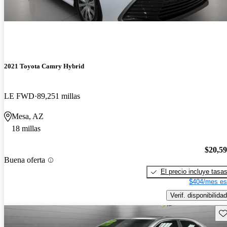
2021 Toyota Camry Hybrid
LE FWD
89,251 millas
Mesa, AZ
18 millas
$20,5
Buena oferta
El precio incluye tasa
$404/mes es
Verif. disponibilidad
Gu