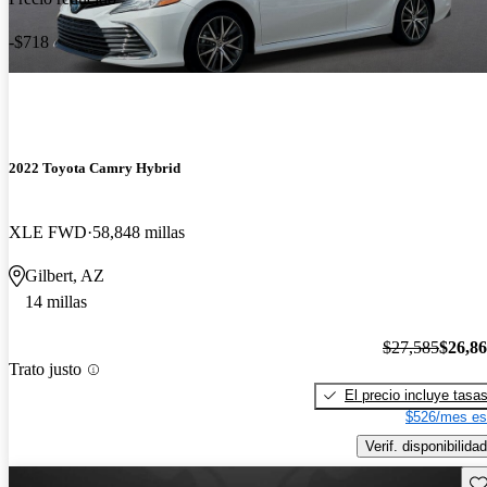
-$718
2022 Toyota Camry Hybrid
XLE FWD
58,848 millas
Gilbert, AZ
14 millas
$27,585
$26,8
Trato justo
El precio incluye tasa
$526/mes es
Verif. disponibilidad
Gu