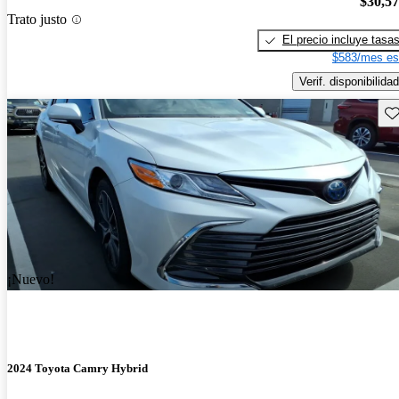
$30,5
Trato justo
El precio incluye tasa
$583/mes es
Verif. disponibilidad
Gu
¡Nuevo!
2024 Toyota Camry Hybrid