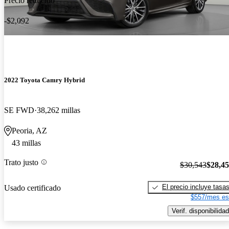
Precio reducido
-$2,092
2022 Toyota Camry Hybrid
SE FWD
38,262 millas
Peoria, AZ
43 millas
Trato justo
$30,543
$28,4
El precio incluye tasa
Usado certificado
$557/mes es
Verif. disponibilidad