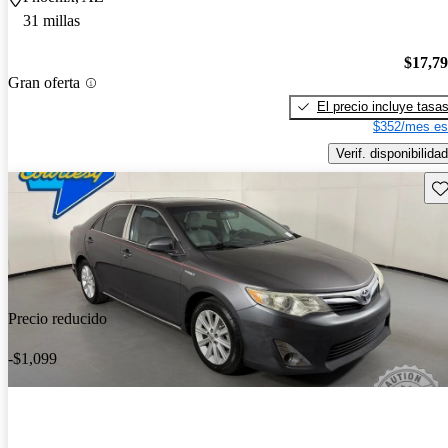
31 millas
$17,7
Gran oferta
El precio incluye tasa
$352/mes es
Verif. disponibilidad
Gu
Precio reducido
-$1,099