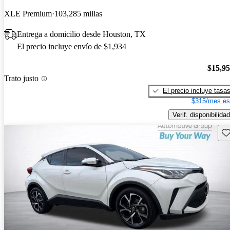
XLE Premium
103,285 millas
Entrega a domicilio desde Houston, TX
El precio incluye envío de $1,934
$15,9
Trato justo
El precio incluye tasa
$315/mes es
Verif. disponibilidad
Gu