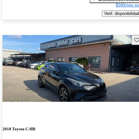
$340/mes es
Verif. disponibilidad
Gu
2018 Toyota C-HR