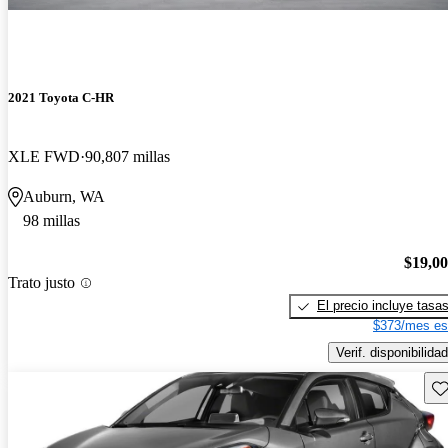
2021 Toyota C-HR
XLE FWD
90,807 millas
Auburn, WA
98 millas
$19,0
Trato justo
El precio incluye tasa
$373/mes es
Verif. disponibilidad
Gu