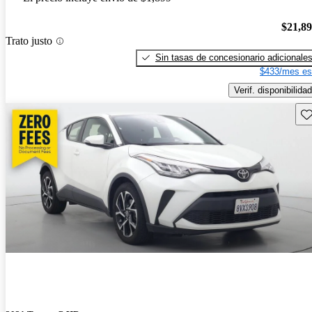
$21,8
Trato justo
Sin tasas de concesionario adicionale
$433/mes es
Verif. disponibilidad
Gu