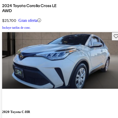
2024 Toyota Corolla Cross LE
AWD
$25,700
Gran oferta
Incluye tarifas de conc.
Gu
2020 Toyota C-HR