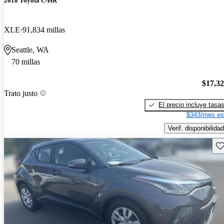
2018 Toyota C-HR
XLE
91,834 millas
Seattle, WA
70 millas
$17,3
Trato justo
El precio incluye tasa
$343/mes es
Verif. disponibilidad
Gu