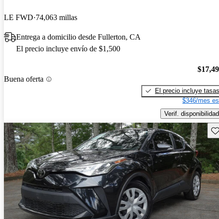
LE FWD
74,063 millas
Entrega a domicilio desde Fullerton, CA
El precio incluye envío de $1,500
$17,4
Buena oferta
El precio incluye tasa
$346/mes es
Verif. disponibilidad
Gu