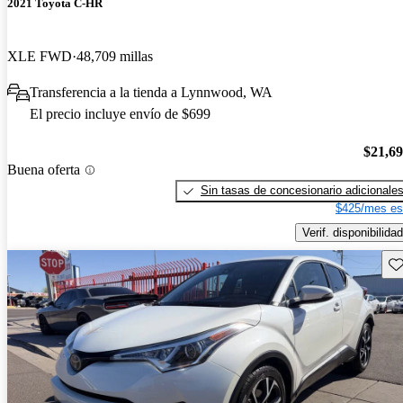
2021 Toyota C-HR
XLE FWD
48,709 millas
Transferencia a la tienda a Lynnwood, WA
El precio incluye envío de $699
$21,6
Buena oferta
Sin tasas de concesionario adicionale
$425/mes es
Verif. disponibilidad
Gu