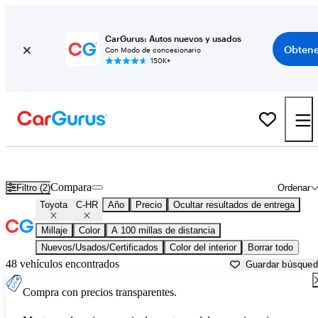
CarGurus: Autos nuevos y usados
Obtene
Con Modo de concesionario
150K+
Toyota C-HR usados en venta cerca de
Bellingham, WA
Compara
Filtro (2)
Ordenar
Toyota
C-HR
Año
Precio
Ocultar resultados de entrega
Millaje
Color
A 100 millas de distancia
Nuevos/Usados/Certificados
Color del interior
Borrar todo
48 vehículos encontrados
Guardar búsque
Compra con precios transparentes.