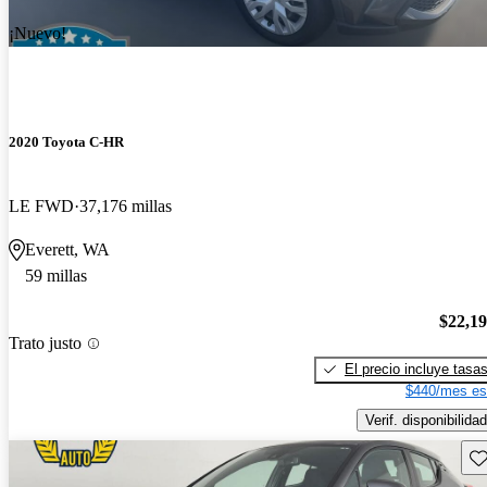
¡Nuevo!
2020 Toyota C-HR
LE FWD
37,176 millas
Everett, WA
59 millas
$22,1
Trato justo
El precio incluye tasa
$440/mes es
Verif. disponibilidad
Gu