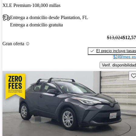
XLE Premium
108,000 millas
Entrega a domicilio desde Plantation, FL
Entrega a domicilio gratuita
$13,024
$12,5
Gran oferta
El precio incluye tasa
$249/mes es
Verif. disponibilidad
Gu