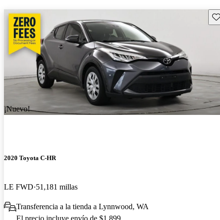
Gu
¡Nuevo!
2020 Toyota C-HR
LE FWD
51,181 millas
Transferencia a la tienda a Lynnwood, WA
El precio incluye envío de $1,899