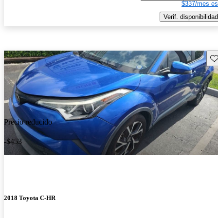
$337/mes es
Verif. disponibilidad
Gu
Precio reducido
-$453
2018 Toyota C-HR