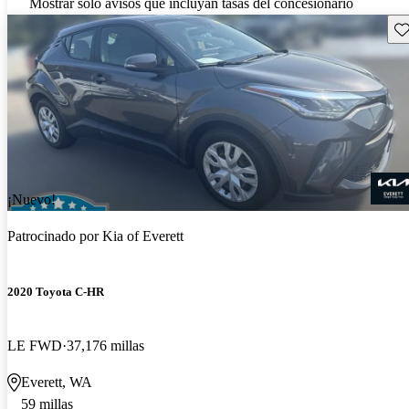
Mostrar solo avisos que incluyan tasas del concesionario
Gu
¡Nuevo!
Patrocinado por
Kia of Everett
2020 Toyota C-HR
LE FWD
37,176 millas
Everett, WA
59 millas