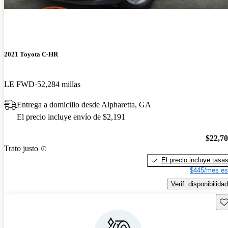
2021 Toyota C-HR
LE FWD
52,284 millas
Entrega a domicilio desde Alpharetta, GA
El precio incluye envío de $2,191
$22,7
Trato justo
El precio incluye tasa
$445/mes es
Verif. disponibilidad
Gu