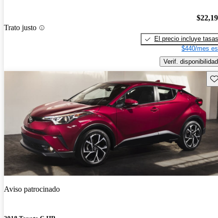
$22,1
Trato justo
El precio incluye tasa
$440/mes es
Verif. disponibilidad
Gu
Aviso patrocinado