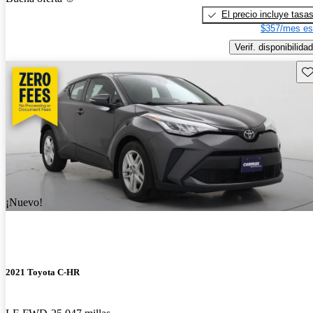
El precio incluye tasa
$357/mes es
Verif. disponibilidad
Gu
¡Nuevo!
2021 Toyota C-HR