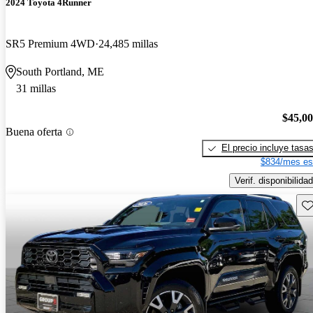
2024 Toyota 4Runner
SR5 Premium 4WD
24,485 millas
South Portland, ME
31 millas
$45,0
Buena oferta
El precio incluye tasa
$834/mes es
Verif. disponibilidad
Gu