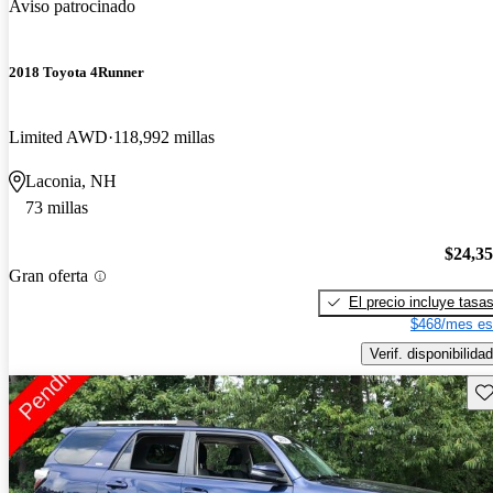
Aviso patrocinado
2018 Toyota 4Runner
Limited AWD
118,992 millas
Laconia, NH
73 millas
$24,3
Gran oferta
El precio incluye tasa
$468/mes es
Verif. disponibilidad
Gu