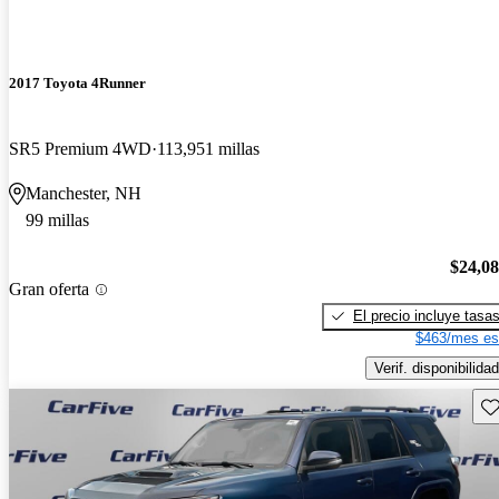
2017 Toyota 4Runner
SR5 Premium 4WD
113,951 millas
Manchester, NH
99 millas
$24,0
Gran oferta
El precio incluye tasa
$463/mes es
Verif. disponibilidad
Gu