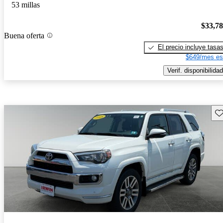
53 millas
$33,7
Buena oferta
El precio incluye tasa
$649/mes es
Verif. disponibilidad
Gu