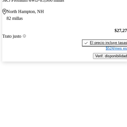
SR5 Premium 4WD
85,006 millas
North Hampton, NH
82 millas
$27,2
Trato justo
El precio incluye tasa
$524/mes es
Verif. disponibilidad