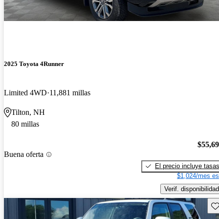
2025 Toyota 4Runner
Limited 4WD
11,881 millas
Tilton, NH
80 millas
$55,6
Buena oferta
El precio incluye tasa
$1,024/mes es
Verif. disponibilidad
Gu