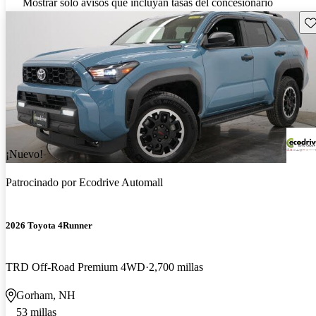
Mostrar solo avisos que incluyan tasas del concesionario
Gu
¡Nuevo!
Patrocinado por
Ecodrive Automall
2026 Toyota 4Runner
TRD Off-Road Premium 4WD
2,700 millas
Gorham, NH
53 millas