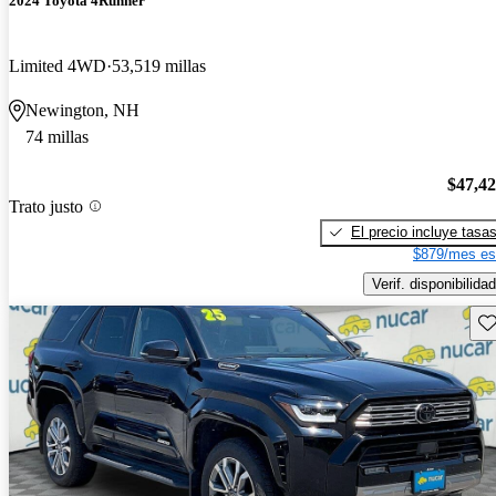
2024 Toyota 4Runner
Limited 4WD
53,519 millas
Newington, NH
74 millas
$47,4
Trato justo
El precio incluye tasa
$879/mes es
Verif. disponibilidad
Gu