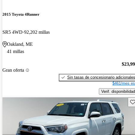
2015 Toyota 4Runner
SR5 4WD
92,202 millas
Oakland, ME
41 millas
$23,9
Gran oferta
Sin tasas de concesionario adicionale
$461/mes es
Verif. disponibilidad
Gu