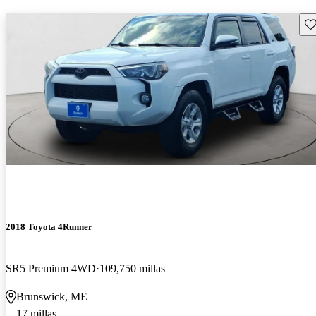
Gu
2018 Toyota 4Runner
SR5 Premium 4WD
109,750 millas
Brunswick, ME
17 millas