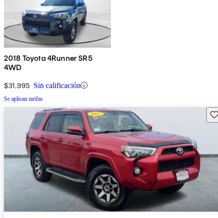
2018 Toyota 4Runner SR5
4WD
$31,995
Sin calificación
Se aplican tarifas
Gu