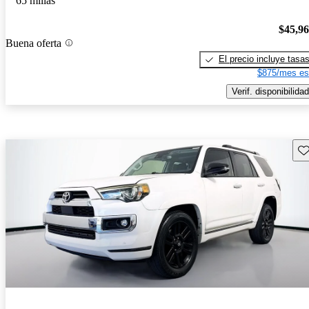
65 millas
$45,9
Buena oferta
El precio incluye tasa
$875/mes es
Verif. disponibilidad
Gu