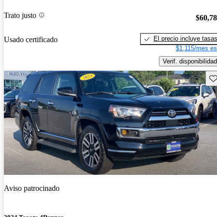
Trato justo
$60,7
El precio incluye tasa
Usado certificado
$1,115/mes es
Verif. disponibilidad
Gu
Aviso patrocinado