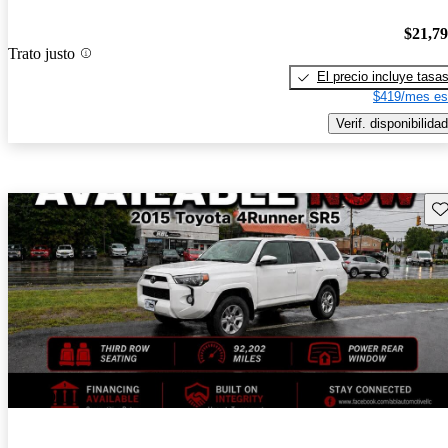
$21,7
Trato justo
El precio incluye tasa
$419/mes es
Verif. disponibilidad
Gu
¡Nuevo!