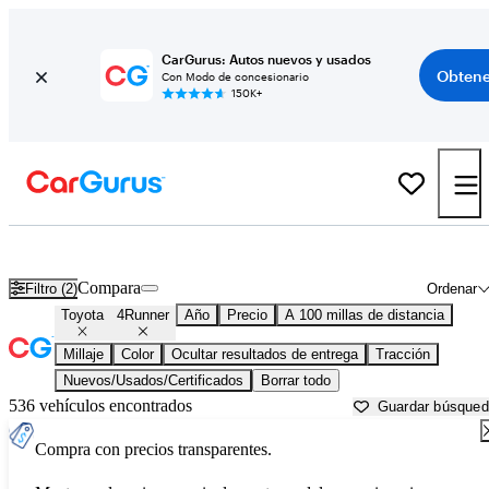
CarGurus: Autos nuevos y usados
Obtene
Con Modo de concesionario
150K+
Toyota 4Runner usados en venta cerca de
Auburn, ME
Compara
Filtro (2)
Ordenar
Toyota
4Runner
Año
Precio
A 100 millas de distancia
Millaje
Color
Ocultar resultados de entrega
Tracción
Nuevos/Usados/Certificados
Borrar todo
536 vehículos encontrados
Guardar búsque
Compra con precios transparentes.