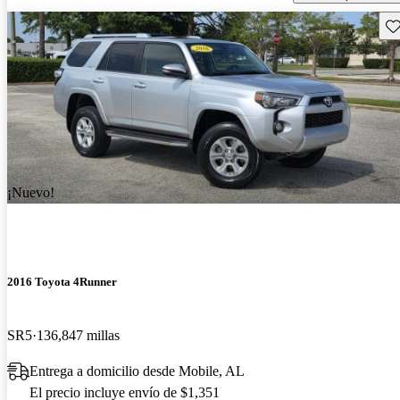
Gu
¡Nuevo!
2016 Toyota 4Runner
SR5
136,847 millas
Entrega a domicilio desde Mobile, AL
El precio incluye envío de $1,351