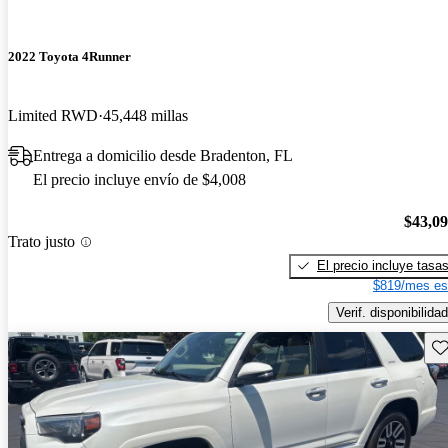
2022 Toyota 4Runner
Limited RWD
45,448 millas
Entrega a domicilio desde Bradenton, FL
El precio incluye envío de $4,008
$43,0
Trato justo
El precio incluye tasa
$819/mes es
Verif. disponibilidad
Gu