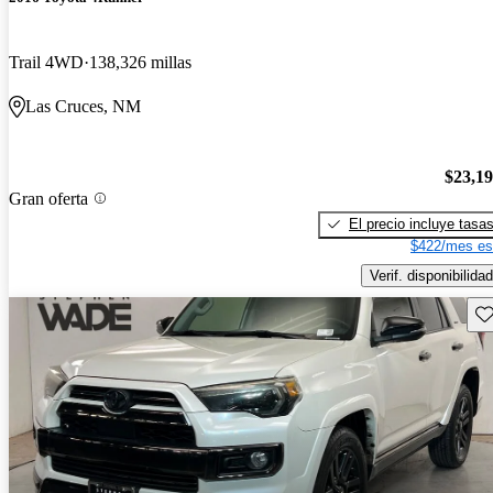
Trail 4WD
138,326 millas
Las Cruces, NM
$23,1
Gran oferta
El precio incluye tasa
$422/mes es
Verif. disponibilidad
Gu