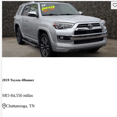
Gu
2019 Toyota 4Runner
SR5
84,550 millas
Chattanooga, TN