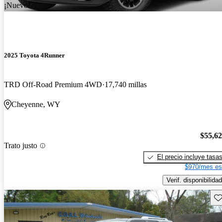
¡Nuevo!
2025 Toyota 4Runner
TRD Off-Road Premium 4WD
17,740 millas
Cheyenne, WY
$55,6
Trato justo
El precio incluye tasa
$970/mes es
Verif. disponibilidad
Gu