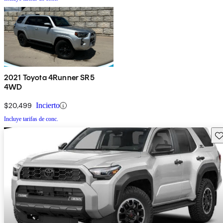
2021 Toyota 4Runner SR5
4WD
$20,499
Incierto
Incluye tarifas de conc.
Gu