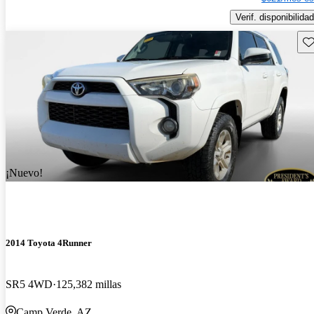
Verif. disponibilidad
Gu
¡Nuevo!
2014 Toyota 4Runner
SR5 4WD
125,382 millas
Camp Verde, AZ