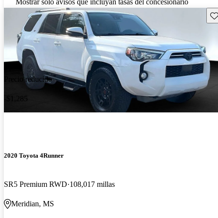
Mostrar solo avisos que incluyan tasas del concesionario
Gu
Precio reducido
-$1,285
2020 Toyota 4Runner
SR5 Premium RWD
108,017 millas
Meridian, MS