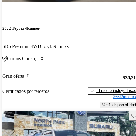
2022 Toyota 4Runner
SR5 Premium 4WD
55,339 millas
Corpus Christi, TX
Gran oferta
$36,2
El precio incluye tasa
Certificados por terceros
$653/mes es
Verif. disponibilidad
Gu