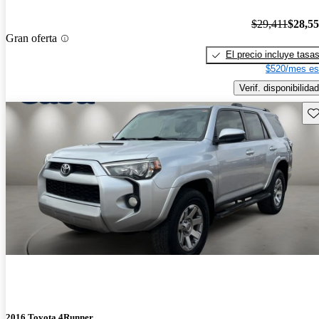
$29,411
$28,5
Gran oferta
El precio incluye tasa
$520/mes es
Verif. disponibilidad
Gu
2016 Toyota 4Runner