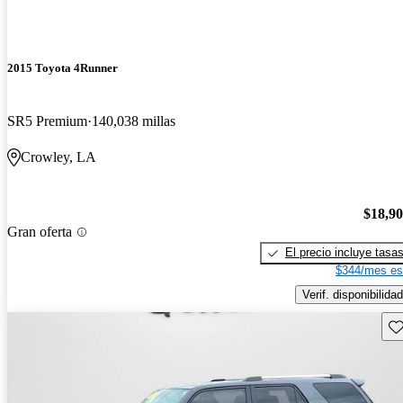
2015 Toyota 4Runner
SR5 Premium
140,038 millas
Crowley, LA
$18,9
Gran oferta
El precio incluye tasa
$344/mes es
Verif. disponibilidad
Gu