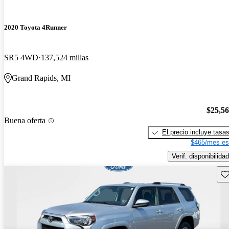
2020 Toyota 4Runner
SR5 4WD
137,524 millas
Grand Rapids, MI
$25,5
Buena oferta
El precio incluye tasa
$465/mes es
Verif. disponibilidad
Gu