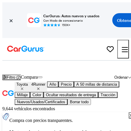
CarGurus: Autos nuevos y usados
Obtene
Con Modo de concesionario
150K+
Toyota 4Runner usados en venta en todo el país
Compara
Filtro (2)
Ordenar
Toyota
4Runner
Año
Precio
A 50 millas de distancia
Millaje
Color
Ocultar resultados de entrega
Tracción
Nuevos/Usados/Certificados
Borrar todo
9,644 vehículos encontrados
Compra con precios transparentes.