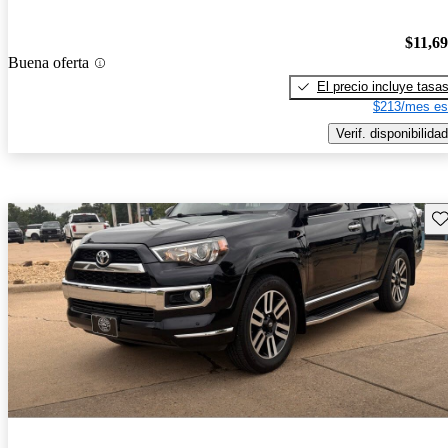
$11,6
Buena oferta
El precio incluye tasa
$213/mes es
Verif. disponibilidad
Gu