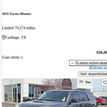
2019 Toyota 4Runner
Limited
79,274 millas
Carthage, TX
$28,4
Gran oferta
El precio incluye tasa
$519/mes es
Verif. disponibilidad
Gu