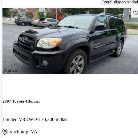
Verif. disponibilidad
Gu
¡Nuevo!
2007 Toyota 4Runner
Limited V8 4WD
170,300 millas
Lynchburg, VA