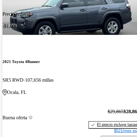
Precio reducido
-$1,000
2021 Toyota 4Runner
SR5 RWD
107,656 millas
Ocala, FL
$29,865
$28,8
Buena oferta
El precio incluye tasa
$521/mes es