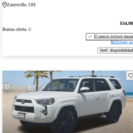
Zanesville, OH
$34,9
Buena oferta
El precio incluye tasa
$631/mes es
Verif. disponibilidad
Gu