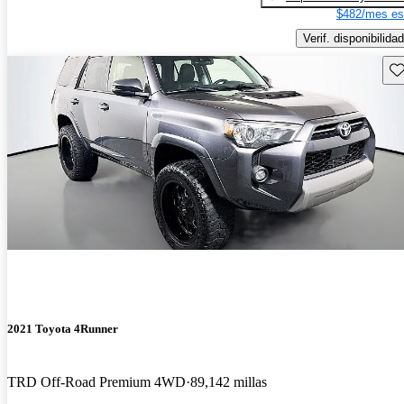
$482/mes es
Verif. disponibilidad
Gu
2021 Toyota 4Runner
TRD Off-Road Premium 4WD
89,142 millas