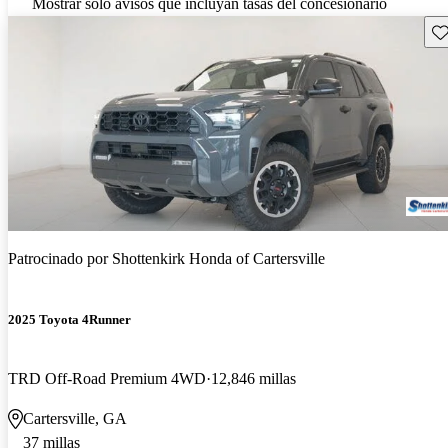
Mostrar solo avisos que incluyan tasas del concesionario
Gu
Patrocinado por
Shottenkirk Honda of Cartersville
2025 Toyota 4Runner
TRD Off-Road Premium 4WD
12,846 millas
Cartersville, GA
37 millas