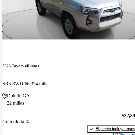
2023 Toyota 4Runner
SR5 RWD
66,354 millas
Duluth, GA
22 millas
$32,8
Gran oferta
El precio incluye tasa
$712/mes es