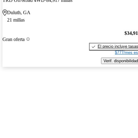
TRD Off-Road 4WD
84,917 millas
Duluth, GA
21 millas
$34,9
Gran oferta
El precio incluye tasa
$777/mes es
Verif. disponibilidad