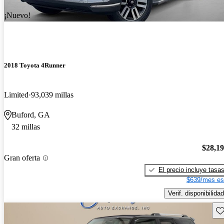
¡Nuevo!
2018 Toyota 4Runner
Limited
93,039 millas
Buford, GA
32 millas
$28,1
Gran oferta
El precio incluye tasa
$639/mes es
Verif. disponibilidad
Gu