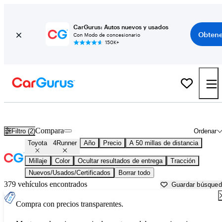
CarGurus: Autos nuevos y usados
Obtene
Con Modo de concesionario
150K+
Toyota 4Runner usados en venta cerca de
Atlanta, GA
Compara
Filtro (2)
Ordenar
Toyota
4Runner
Año
Precio
A 50 millas de distancia
Millaje
Color
Ocultar resultados de entrega
Tracción
Nuevos/Usados/Certificados
Borrar todo
379 vehículos encontrados
Guardar búsque
Compra con precios transparentes.