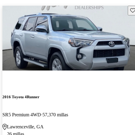
Gu
2016 Toyota 4Runner
SR5 Premium 4WD
57,370 millas
Lawrenceville, GA
26 millas