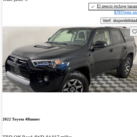
El precio incluye tasa
$787/mes es
Verif. disponibilidad
Gu
2022 Toyota 4Runner