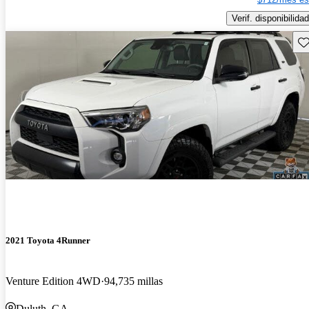
Verif. disponibilidad
Gu
2021 Toyota 4Runner
Venture Edition 4WD
94,735 millas
Duluth, GA