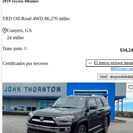
2019 Toyota 4Runner
TRD Off-Road 4WD
86,270 millas
Conyers, GA
24 millas
Trato justo
$34,2
El precio incluye tasa
Certificados por terceros
$802/mes es
Verif. disponibilidad
Gu