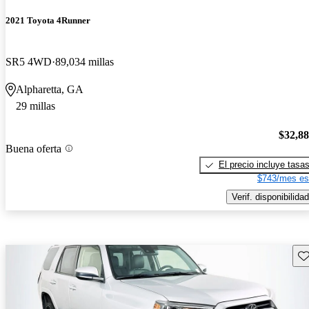
2021 Toyota 4Runner
SR5 4WD
89,034 millas
Alpharetta, GA
29 millas
$32,8
Buena oferta
El precio incluye tasa
$743/mes es
Verif. disponibilidad
Gu