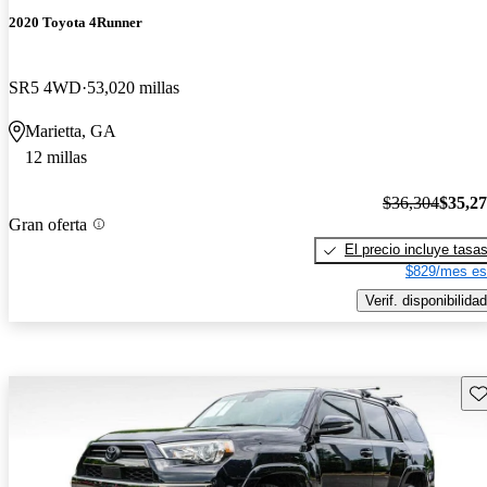
2020 Toyota 4Runner
SR5 4WD
53,020 millas
Marietta, GA
12 millas
$36,304
$35,2
Gran oferta
El precio incluye tasa
$829/mes es
Verif. disponibilidad
Gu