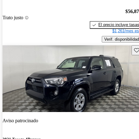
$56,8
Trato justo
El precio incluye tasa
$1,261/mes es
Verif. disponibilidad
Gu
Aviso patrocinado