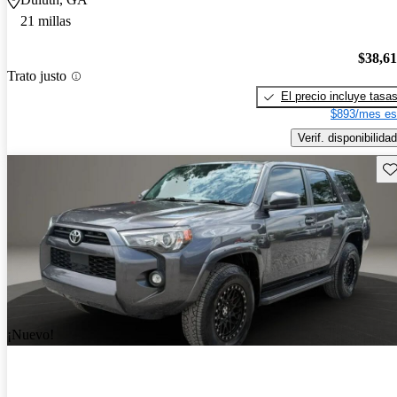
21 millas
$38,6
Trato justo
El precio incluye tasa
$893/mes es
Verif. disponibilidad
Gu
¡Nuevo!