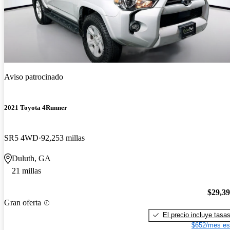
Aviso patrocinado
2021 Toyota 4Runner
SR5 4WD
92,253 millas
Duluth, GA
21 millas
$29,3
Gran oferta
El precio incluye tasa
$652/mes es