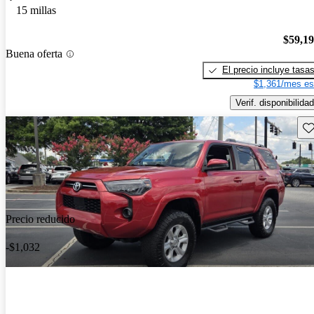
15 millas
$59,1
Buena oferta
El precio incluye tasa
$1,361/mes es
Verif. disponibilidad
Gu
Precio reducido
-$1,032