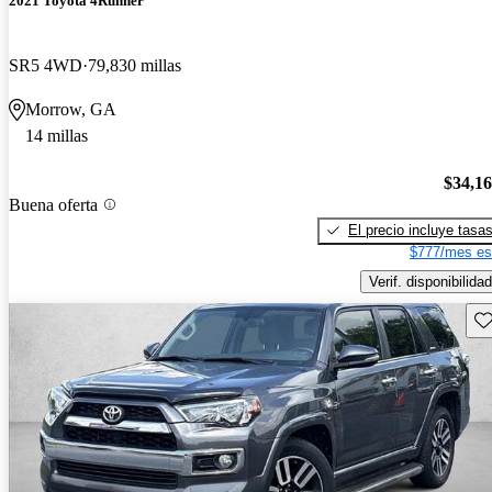
2021 Toyota 4Runner
SR5 4WD
79,830 millas
Morrow, GA
14 millas
$34,1
Buena oferta
El precio incluye tasa
$777/mes es
Verif. disponibilidad
Gu