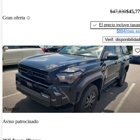
$47,830
$45,7
Gran oferta
El precio incluye tasa
$884/mes es
Verif. disponibilidad
Gu
¡Nuevo!
Aviso patrocinado