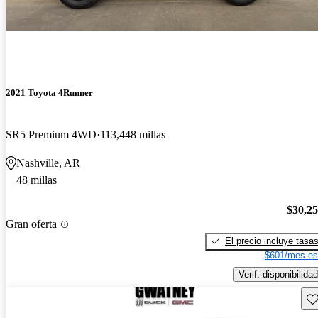
2021 Toyota 4Runner
SR5 Premium 4WD
113,448 millas
Nashville, AR
48 millas
$30,2
Gran oferta
El precio incluye tasa
$601/mes es
Verif. disponibilidad
Gu