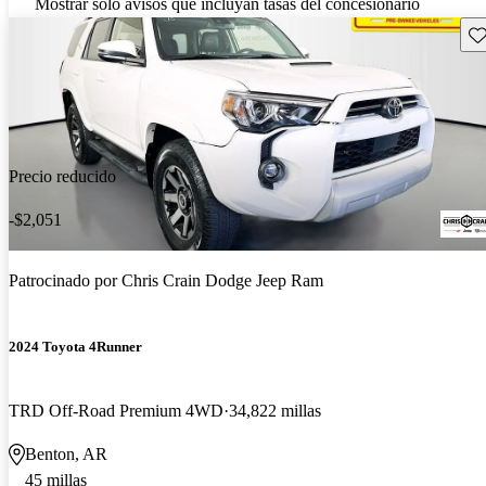
Mostrar solo avisos que incluyan tasas del concesionario
Gu
Precio reducido
-$2,051
Patrocinado por
Chris Crain Dodge Jeep Ram
2024 Toyota 4Runner
TRD Off-Road Premium 4WD
34,822 millas
Benton, AR
45 millas