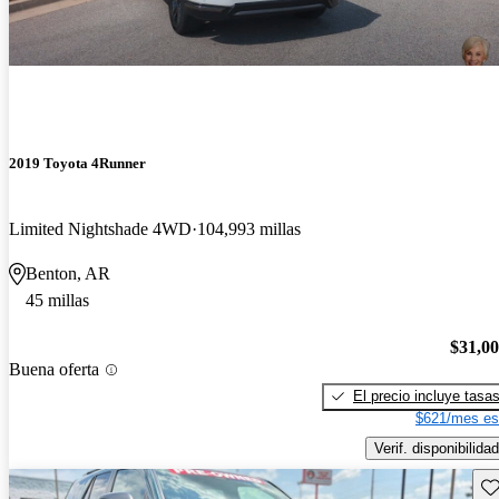
2019 Toyota 4Runner
Limited Nightshade 4WD
104,993 millas
Benton, AR
45 millas
$31,0
Buena oferta
El precio incluye tasa
$621/mes es
Verif. disponibilidad
Gu