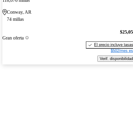
118,076 millas
Conway, AR
74 millas
$25,0
Gran oferta
El precio incluye tasa
$502/mes es
Verif. disponibilidad