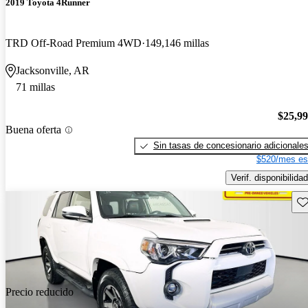
2019 Toyota 4Runner
TRD Off-Road Premium 4WD
149,146 millas
Jacksonville, AR
71 millas
$25,9
Buena oferta
Sin tasas de concesionario adicionale
$520/mes es
Verif. disponibilidad
Gu
Precio reducido