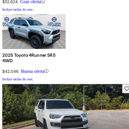
$52,624
Gran oferta
Incluye tarifas de conc.
2025 Toyota 4Runner SR5
4WD
$42,046
Buena oferta
Incluye tarifas de conc.
Gu