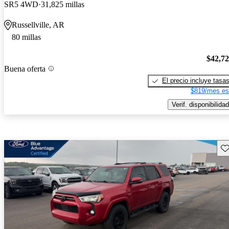
SR5 4WD
31,825 millas
Russellville, AR
80 millas
$42,7
Buena oferta
El precio incluye tasa
$819/mes es
Verif. disponibilidad
Gu