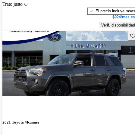
Trato justo
El precio incluye tasa
$924/mes es
Verif. disponibilidad
Gu
2021 Toyota 4Runner