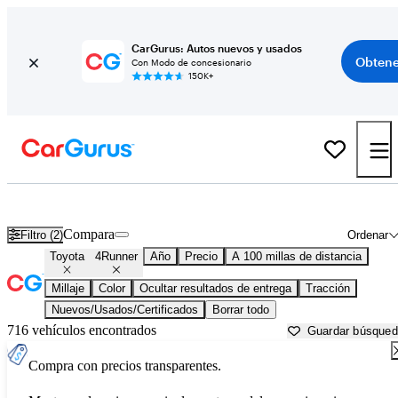
CarGurus: Autos nuevos y usados
Obtene
Con Modo de concesionario
150K+
Toyota 4Runner usados en venta cerca de
Arkadelphia, AR
Compara
Filtro (2)
Ordenar
Toyota
4Runner
Año
Precio
A 100 millas de distancia
Millaje
Color
Ocultar resultados de entrega
Tracción
Nuevos/Usados/Certificados
Borrar todo
716 vehículos encontrados
Guardar búsque
Compra con precios transparentes.