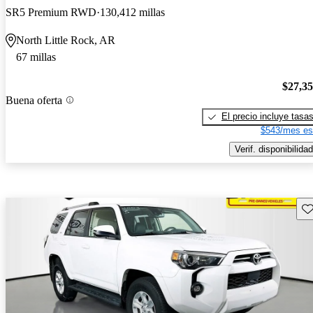
SR5 Premium RWD
130,412 millas
North Little Rock, AR
67 millas
$27,3
Buena oferta
El precio incluye tasa
$543/mes es
Verif. disponibilidad
Gu