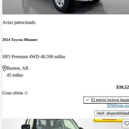
Aviso patrocinado
2024 Toyota 4Runner
SR5 Premium 4WD
48,598 millas
Benton, AR
45 millas
$39,5
Gran oferta
El precio incluye tasa
$764/mes es
Verif. disponibilidad
Gu