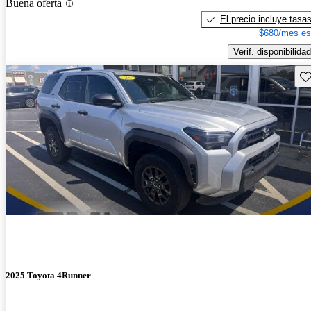
Buena oferta
El precio incluye tasa
$680/mes es
Verif. disponibilidad
Gu
2025 Toyota 4Runner