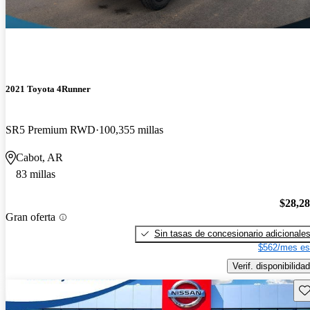
2021 Toyota 4Runner
SR5 Premium RWD
100,355 millas
Cabot, AR
83 millas
$28,2
Gran oferta
Sin tasas de concesionario adicionale
$562/mes es
Verif. disponibilidad
Gu