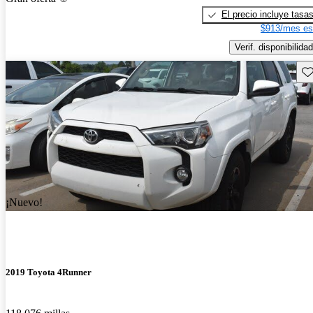
El precio incluye tasa
$913/mes es
Verif. disponibilidad
Gu
¡Nuevo!
2019 Toyota 4Runner