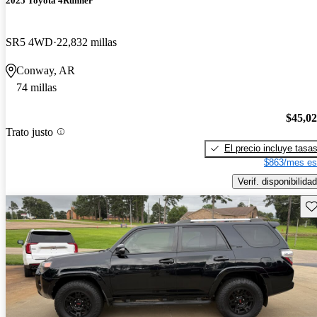
2025 Toyota 4Runner
SR5 4WD
22,832 millas
Conway, AR
74 millas
$45,0
Trato justo
El precio incluye tasa
$863/mes es
Verif. disponibilidad
Gu