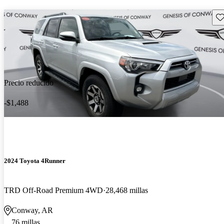
Gu
Precio reducido
-$1,488
2024 Toyota 4Runner
TRD Off-Road Premium 4WD
28,468 millas
Conway, AR
76 millas