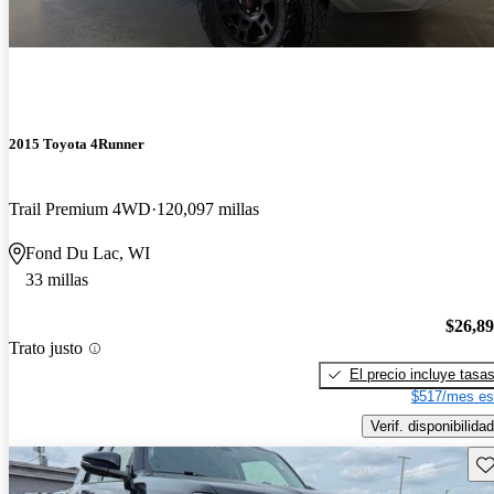
2015 Toyota 4Runner
Trail Premium 4WD
120,097 millas
Fond Du Lac, WI
33 millas
$26,8
Trato justo
El precio incluye tasa
$517/mes es
Verif. disponibilidad
Gu