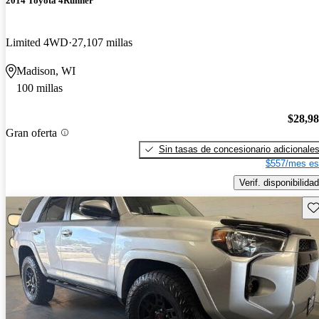
2014 Toyota 4Runner
Limited 4WD
27,107 millas
Madison, WI
100 millas
$28,9
Gran oferta
Sin tasas de concesionario adicionale
$557/mes es
Verif. disponibilidad
Gu