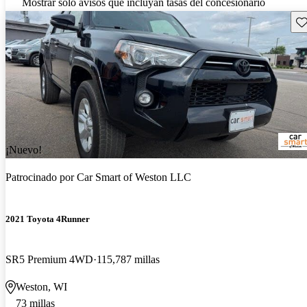
Mostrar solo avisos que incluyan tasas del concesionario
Gu
¡Nuevo!
Patrocinado por
Car Smart of Weston LLC
2021 Toyota 4Runner
SR5 Premium 4WD
115,787 millas
Weston, WI
73 millas