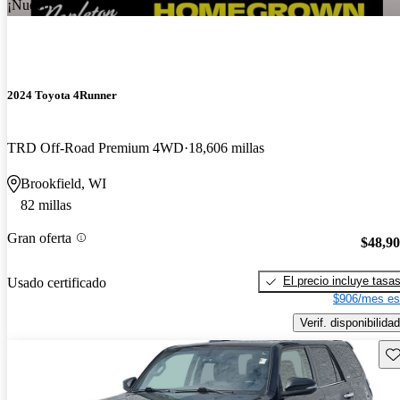
¡Nuevo!
2024 Toyota 4Runner
TRD Off-Road Premium 4WD
18,606 millas
Brookfield, WI
82 millas
Gran oferta
$48,9
El precio incluye tasa
Usado certificado
$906/mes es
Verif. disponibilidad
Gu