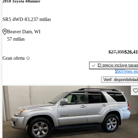
2018 Toyota 4Runner
SR5 4WD
83,237 millas
Beaver Dam, WI
57 millas
$27,399
$26,4
Gran oferta
El precio incluye tasa
$507/mes es
Verif. disponibilidad
Gu