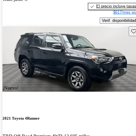
El precio incluye tasa
$617/mes es
Verif. disponibilidad
Gu
¡Nuevo!
2021 Toyota 4Runner