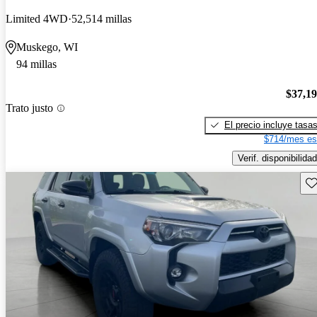
Limited 4WD
52,514 millas
Muskego, WI
94 millas
$37,1
Trato justo
El precio incluye tasa
$714/mes es
Verif. disponibilidad
Gu