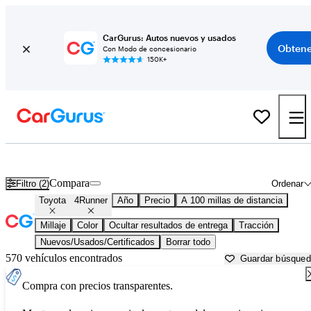
CarGurus: Autos nuevos y usados
Obtene
Con Modo de concesionario
150K+
Toyota 4Runner usados en venta cerca de
Appleton, WI
Compara
Filtro (2)
Ordenar
Toyota
4Runner
Año
Precio
A 100 millas de distancia
Millaje
Color
Ocultar resultados de entrega
Tracción
Nuevos/Usados/Certificados
Borrar todo
570 vehículos encontrados
Guardar búsque
Compra con precios transparentes.