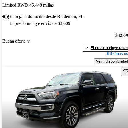
Limited RWD
45,448 millas
Entrega a domicilio desde Bradenton, FL
El precio incluye envío de $3,609
$42,6
Buena oferta
El precio incluye tasa
$812/mes es
Verif. disponibilidad
Gu