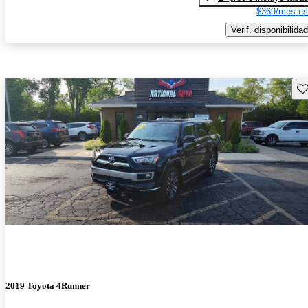
$369/mes es
Verif. disponibilidad
Gu
2019 Toyota 4Runner