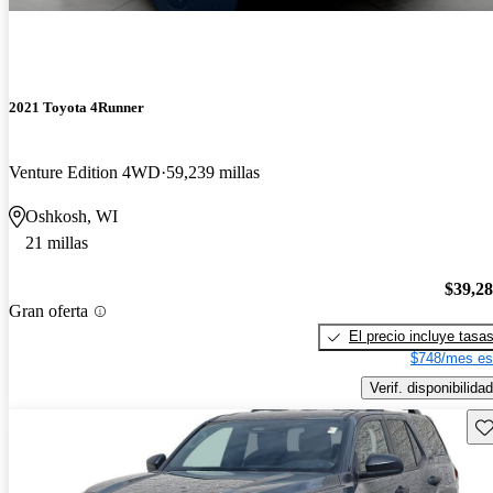
2021 Toyota 4Runner
Venture Edition 4WD
59,239 millas
Oshkosh, WI
21 millas
$39,2
Gran oferta
El precio incluye tasa
$748/mes es
Verif. disponibilidad
Gu