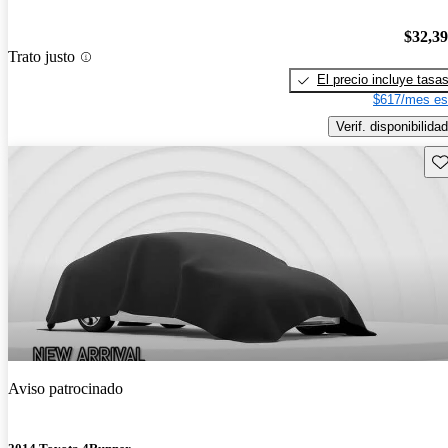
$32,3
Trato justo
El precio incluye tasa
$617/mes es
Verif. disponibilidad
Gu
Aviso patrocinado