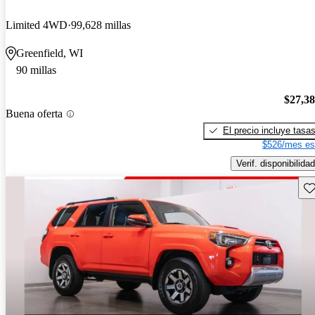
Limited 4WD
99,628 millas
Greenfield, WI
90 millas
$27,3
Buena oferta
El precio incluye tasa
$526/mes es
Verif. disponibilidad
Gu