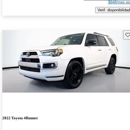
$848/mes es
Verif. disponibilidad
Gu
2022 Toyota 4Runner