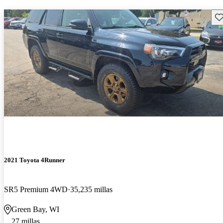
Gu
2021 Toyota 4Runner
SR5 Premium 4WD
35,235 millas
Green Bay, WI
27 millas