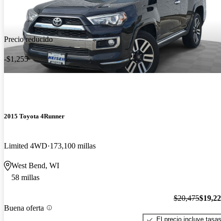
Precio reducido
-$1,255
2015 Toyota 4Runner
Limited 4WD
173,100 millas
West Bend, WI
58 millas
$20,475
$19,2
Buena oferta
El precio incluye tasa