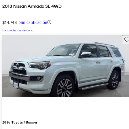
2018 Nissan Armada SL 4WD
$14,748
Sin calificación
Incluye tarifas de conc.
Gu
2016 Toyota 4Runner