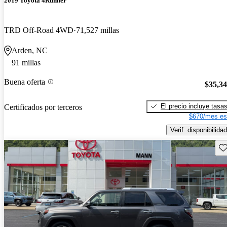
2019 Toyota 4Runner
TRD Off-Road 4WD
71,527 millas
Arden, NC
91 millas
Buena oferta
$35,3
El precio incluye tasa
Certificados por terceros
$670/mes es
Verif. disponibilidad
Gu