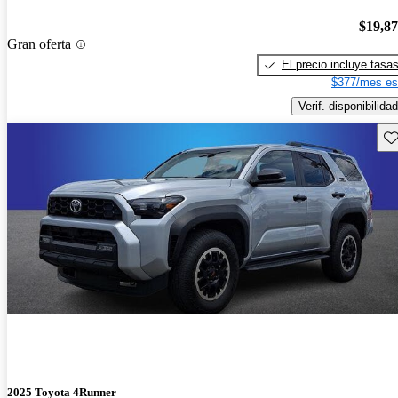
$19,8
Gran oferta
El precio incluye tasa
$377/mes es
Verif. disponibilidad
Gu
2025 Toyota 4Runner