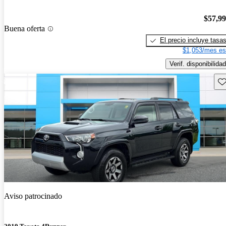
$57,9
Buena oferta
El precio incluye tasa
$1,053/mes es
Verif. disponibilidad
Gu
Aviso patrocinado