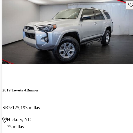
Gu
2019 Toyota 4Runner
SR5
125,193 millas
Hickory, NC
75 millas