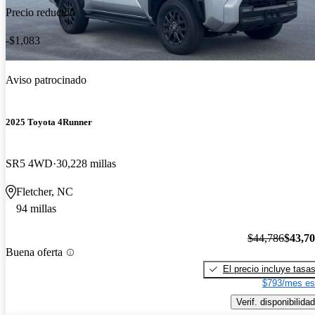
Precio reducido
-$1,083
Aviso patrocinado
2025 Toyota 4Runner
SR5 4WD
30,228 millas
Fletcher, NC
94 millas
$44,786
$43,7
Buena oferta
El precio incluye tasa
$793/mes es
Verif. disponibilidad