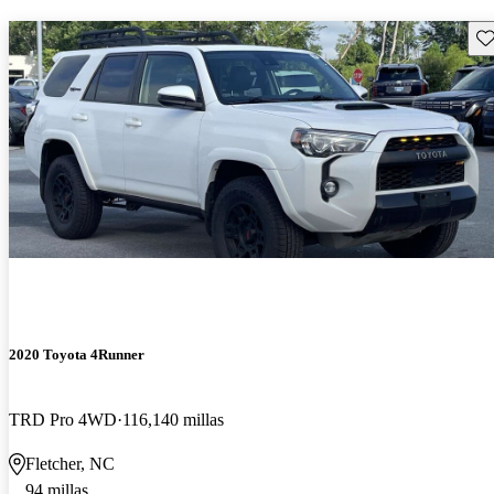
Gu
2020 Toyota 4Runner
TRD Pro 4WD
116,140 millas
Fletcher, NC
94 millas