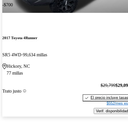
-$700
2017 Toyota 4Runner
SR5 4WD
99,634 millas
Hickory, NC
77 millas
$29,799
$29,0
Trato justo
El precio incluye tasa
$552/mes es
Verif. disponibilidad