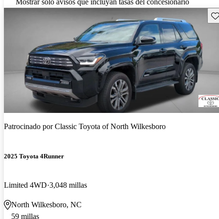
Mostrar solo avisos que incluyan tasas del concesionario
Gu
Patrocinado por
Classic Toyota of North Wilkesboro
2025 Toyota 4Runner
Limited 4WD
3,048 millas
North Wilkesboro, NC
59 millas