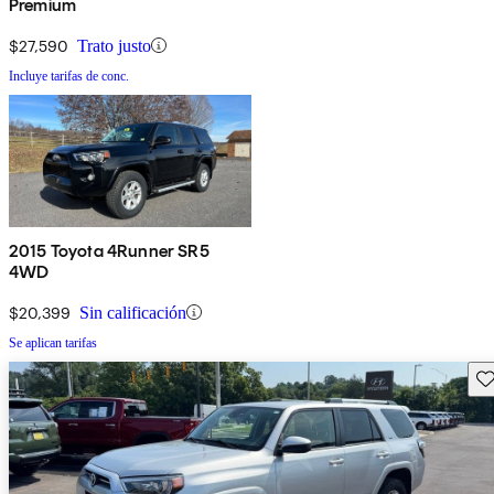
Premium
$27,590
Trato justo
Incluye tarifas de conc.
2015 Toyota 4Runner SR5
4WD
$20,399
Sin calificación
Se aplican tarifas
Gu