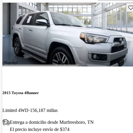
Gu
¡Nuevo!
2015 Toyota 4Runner
Limited 4WD
156,187 millas
Entrega a domicilio desde Murfreesboro, TN
El precio incluye envío de $374