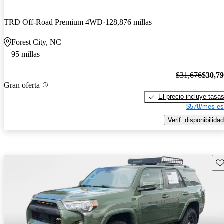
TRD Off-Road Premium 4WD
128,876 millas
Forest City, NC
95 millas
$31,676
$30,7
Gran oferta
El precio incluye tasa
$578/mes es
Verif. disponibilidad
Gu