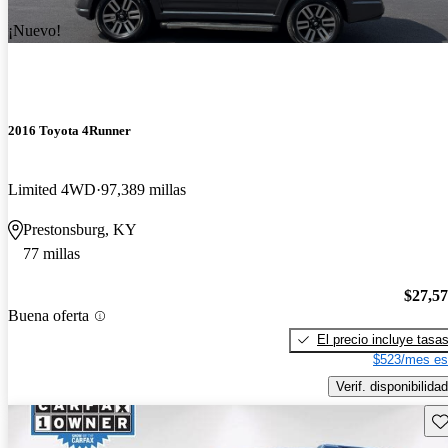
¡Nuevo!
2016 Toyota 4Runner
Limited 4WD
97,389 millas
Prestonsburg, KY
77 millas
$27,5
Buena oferta
El precio incluye tasa
$523/mes es
Verif. disponibilidad
Gu