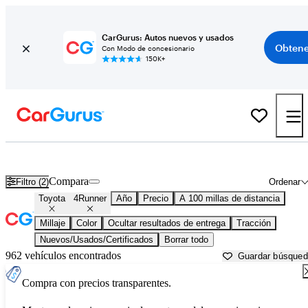
CarGurus: Autos nuevos y usados
Obtene
Con Modo de concesionario
150K+
Toyota 4Runner usados en venta cerca de
Abingdon, VA
Compara
Filtro (2)
Ordenar
Toyota
4Runner
Año
Precio
A 100 millas de distancia
Millaje
Color
Ocultar resultados de entrega
Tracción
Nuevos/Usados/Certificados
Borrar todo
962 vehículos encontrados
Guardar búsque
Compra con precios transparentes.