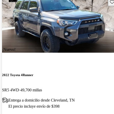
Gu
¡Nuevo!
2022 Toyota 4Runner
SR5 4WD
49,700 millas
Entrega a domicilio desde Cleveland, TN
El precio incluye envío de $398