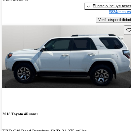
El precio incluye tasa
$834/mes es
Verif. disponibilidad
Gu
2018 Toyota 4Runner