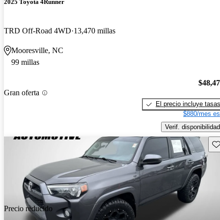
2025 Toyota 4Runner
TRD Off-Road 4WD
13,470 millas
Mooresville, NC
99 millas
$48,4
Gran oferta
El precio incluye tasa
$880/mes es
Verif. disponibilidad
Gu
Precio reducido