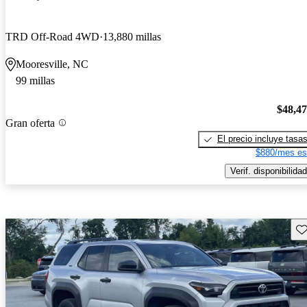
TRD Off-Road 4WD
13,880 millas
Mooresville, NC
99 millas
$48,4
Gran oferta
El precio incluye tasa
$880/mes es
Verif. disponibilidad
Gu