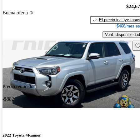
$24,6
Buena oferta
El precio incluye tasa
$468/mes es
Verif. disponibilidad
Gu
Precio reducido
-$882
2022 Toyota 4Runner