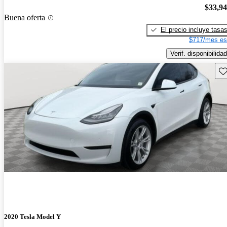
$33,9
Buena oferta
El precio incluye tasa
$717/mes es
Verif. disponibilidad
Gu
2020 Tesla Model Y