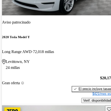
Aviso patrocinado
2020 Tesla Model Y
Long Range AWD
72,018 millas
Levittown, NY
24 millas
$20,1
Gran oferta
El precio incluye tasa
$421/mes es
Verif. disponibilidad
Gu