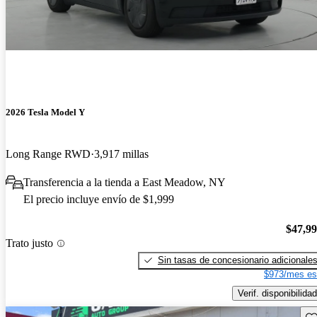
2026 Tesla Model Y
Long Range RWD
3,917 millas
Transferencia a la tienda a East Meadow, NY
El precio incluye envío de $1,999
$47,9
Trato justo
Sin tasas de concesionario adicionale
$973/mes es
Verif. disponibilidad
Gu