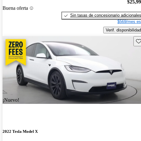
$25,9
Buena oferta
Sin tasas de concesionario adicionale
$569/mes es
Verif. disponibilidad
Gu
¡Nuevo!
2022 Tesla Model X