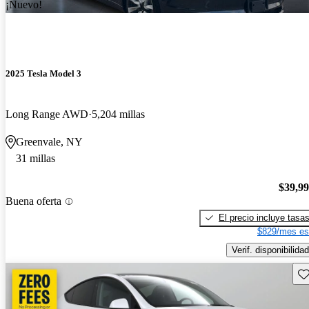
¡Nuevo!
2025 Tesla Model 3
Long Range AWD
5,204 millas
Greenvale, NY
31 millas
$39,9
Buena oferta
El precio incluye tasa
$829/mes es
Verif. disponibilidad
Gu