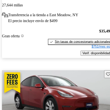
27,644 millas
Transferencia a la tienda a East Meadow, NY
El precio incluye envío de $499
$35,4
Gran oferta
Sin tasas de concesionario adicionale
$751/mes es
Verif. disponibilidad
Gu