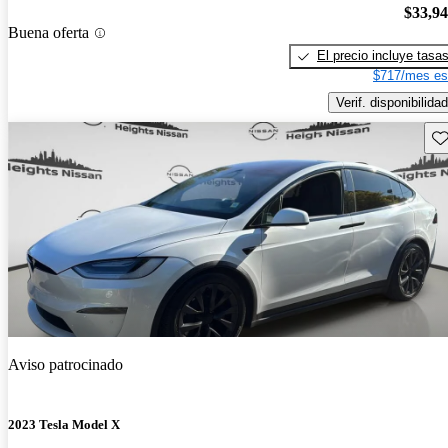
$33,9
Buena oferta
El precio incluye tasa
$717/mes es
Verif. disponibilidad
Gu
Aviso patrocinado
2023 Tesla Model X