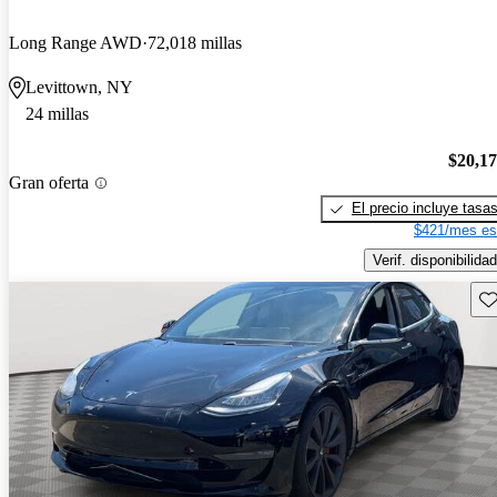
Long Range AWD
72,018 millas
Levittown, NY
24 millas
$20,1
Gran oferta
El precio incluye tasa
$421/mes es
Verif. disponibilidad
Gu