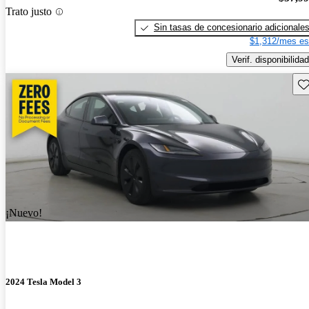
Trato justo
Sin tasas de concesionario adicionale
$1,312/mes es
Verif. disponibilidad
Gu
¡Nuevo!
2024 Tesla Model 3