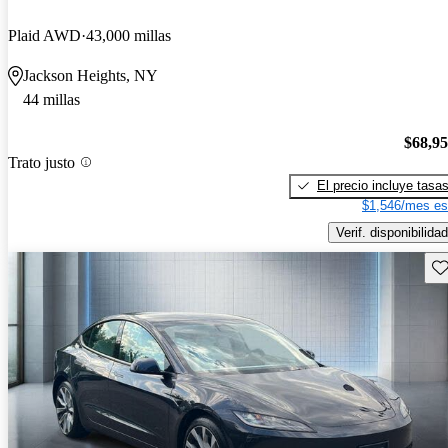
Plaid AWD
43,000 millas
Jackson Heights, NY
44 millas
$68,9
Trato justo
El precio incluye tasa
$1,546/mes es
Verif. disponibilidad
Gu