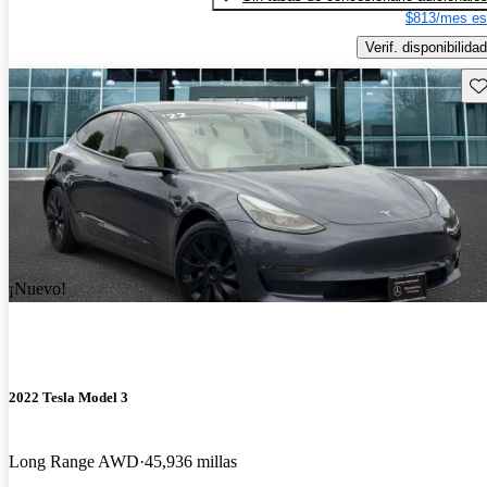
$813/mes es
Verif. disponibilidad
Gu
¡Nuevo!
2022 Tesla Model 3
Long Range AWD
45,936 millas