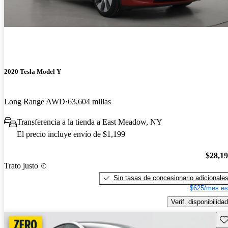
2020 Tesla Model Y
Long Range AWD
63,604 millas
Transferencia a la tienda a East Meadow, NY
El precio incluye envío de $1,199
$28,1
Trato justo
Sin tasas de concesionario adicionale
$625/mes es
Verif. disponibilidad
Gu