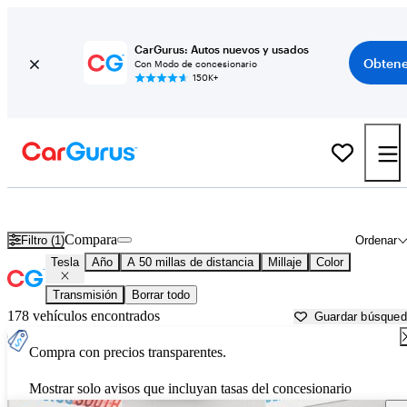
CarGurus: Autos nuevos y usados
Obtene
Con Modo de concesionario
150K+
Autos Tesla usados en venta cerca de
Holtsville, NY
Compara
Filtro (1)
Ordenar
Tesla
Año
A 50 millas de distancia
Millaje
Color
Transmisión
Borrar todo
178 vehículos encontrados
Guardar búsque
Compra con precios transparentes.
Mostrar solo avisos que incluyan tasas del concesionario