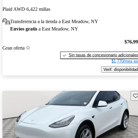
Plaid AWD
6,422 millas
Transferencia a la tienda a East Meadow, NY
Envíos gratis
a East Meadow, NY
$76,9
Gran oferta
Sin tasas de concesionario adicionale
$1,770/mes es
Verif. disponibilidad
Gu