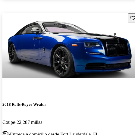
Gu
2018 Rolls-Royce Wraith
Coupe
22,287 millas
Entrega a domicilio desde Fort Lauderdale, FL