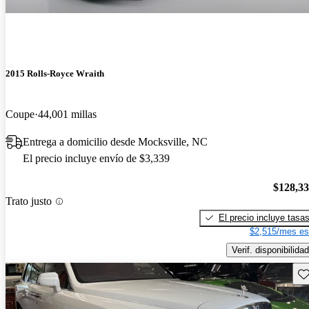
2015 Rolls-Royce Wraith
Coupe
44,001 millas
Entrega a domicilio desde Mocksville, NC
El precio incluye envío de $3,339
$128,3
Trato justo
El precio incluye tasa
$2,515/mes es
Verif. disponibilidad
Gu