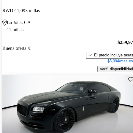
RWD
11,093 millas
La Jolla, CA
11 millas
$259,9
Buena oferta
El precio incluye tasa
$5,094/mes es
Verif. disponibilidad
Gu