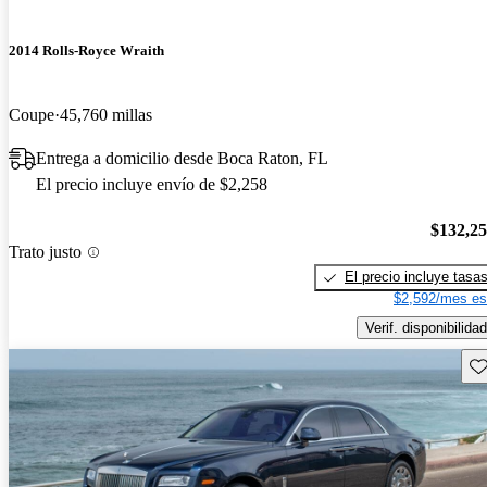
2014 Rolls-Royce Wraith
Coupe
45,760 millas
Entrega a domicilio desde Boca Raton, FL
El precio incluye envío de $2,258
$132,2
Trato justo
El precio incluye tasa
$2,592/mes es
Verif. disponibilidad
Gu