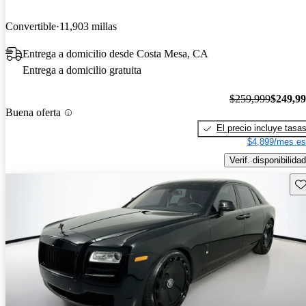
Convertible
11,903 millas
Entrega a domicilio desde Costa Mesa, CA
Entrega a domicilio gratuita
$259,999
$249,9
Buena oferta
El precio incluye tasa
$4,899/mes es
Verif. disponibilidad
Gu