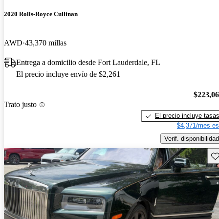
2020 Rolls-Royce Cullinan
AWD
43,370 millas
Entrega a domicilio desde Fort Lauderdale, FL
El precio incluye envío de $2,261
$223,0
Trato justo
El precio incluye tasa
$4,371/mes es
Verif. disponibilidad
Gu