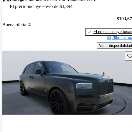
El precio incluye envío de $3,394
$193,6
Buena oferta
El precio incluye tasa
$3,795/mes es
Verif. disponibilidad
Gu