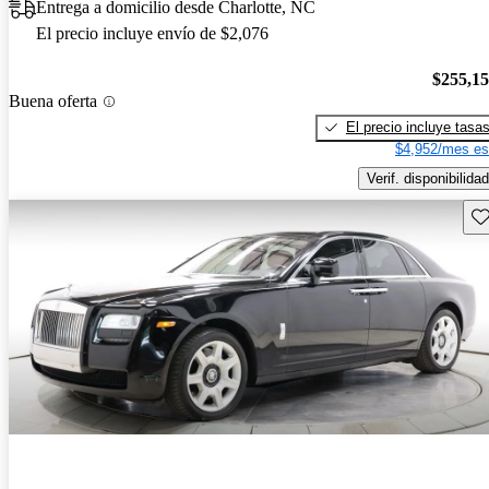
Entrega a domicilio desde Charlotte, NC
El precio incluye envío de $2,076
$255,1
Buena oferta
El precio incluye tasa
$4,952/mes es
Verif. disponibilidad
Gu