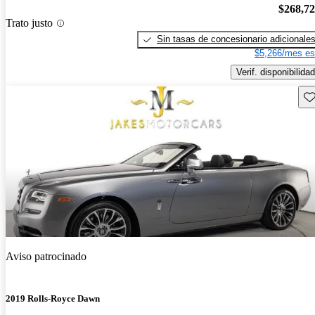
$268,7
Trato justo
Sin tasas de concesionario adicionale
$5,266/mes es
Verif. disponibilidad
Gu
Aviso patrocinado
2019 Rolls-Royce Dawn