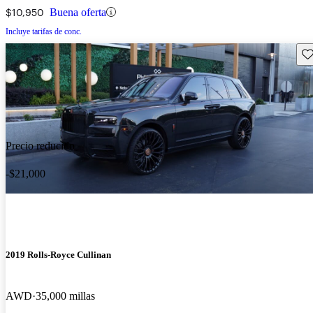
$10,950
Buena oferta
Incluye tarifas de conc.
Gu
Precio reducido
-$21,000
2019 Rolls-Royce Cullinan
AWD
35,000 millas