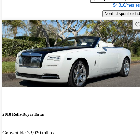
$4,316/mes es
Verif. disponibilidad
Gu
2018 Rolls-Royce Dawn
Convertible
33,920 millas