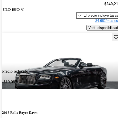
$240,2
Trato justo
El precio incluye tasa
$4,662/mes es
Verif. disponibilidad
Gu
Precio reducido
-$10,085
2018 Rolls-Royce Dawn