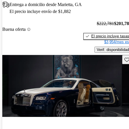
Entrega a domicilio desde Marietta, GA
El precio incluye envío de $1,882
$222,781
$201,7
Buena oferta
El precio incluye tasa
$3,954/mes es
Verif. disponibilidad
Gu