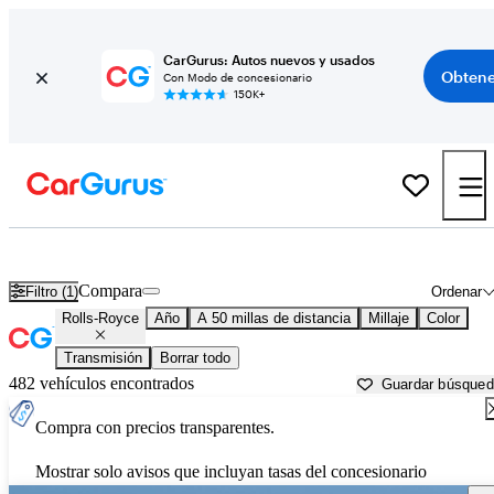
CarGurus: Autos nuevos y usados
Obtene
Con Modo de concesionario
150K+
Autos Rolls-Royce usados en venta cerca de
San Diego, CA
Compara
Filtro (1)
Ordenar
Rolls-Royce
Año
A 50 millas de distancia
Millaje
Color
Transmisión
Borrar todo
482 vehículos encontrados
Guardar búsque
Compra con precios transparentes.
Mostrar solo avisos que incluyan tasas del concesionario