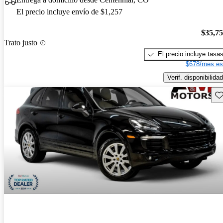
El precio incluye envío de $1,257
$35,7
Trato justo
El precio incluye tasa
$678/mes es
Verif. disponibilidad
Gu