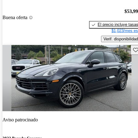
$53,9
Buena oferta
El precio incluye tasa
$1,023/mes es
Verif. disponibilidad
Gu
Aviso patrocinado