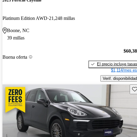
2023 Porsche Cayenne
Platinum Edition AWD
21,248 millas
Boone, NC
39 millas
$60,3
Buena oferta
El precio incluye tasa
$1,114/mes es
Verif. disponibilidad
Gu