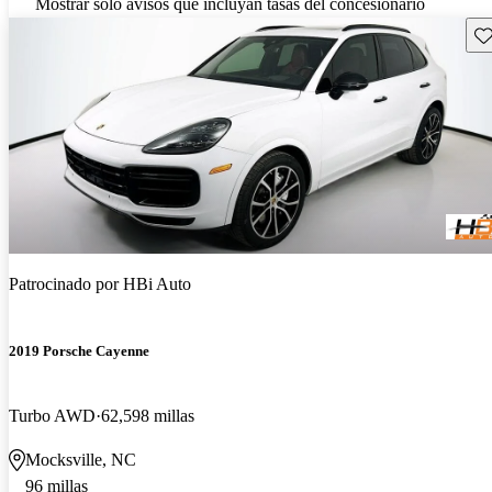
Mostrar solo avisos que incluyan tasas del concesionario
Gu
Patrocinado por
HBi Auto
2019 Porsche Cayenne
Turbo AWD
62,598 millas
Mocksville, NC
96 millas