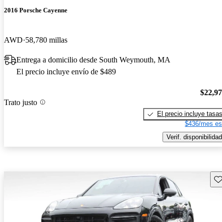
2016 Porsche Cayenne
AWD
58,780 millas
Entrega a domicilio desde South Weymouth, MA
El precio incluye envío de $489
$22,9
Trato justo
El precio incluye tasa
$436/mes es
Verif. disponibilidad
Gu