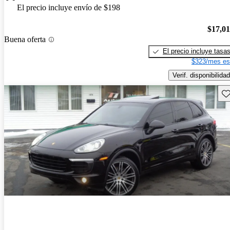
El precio incluye envío de $198
$17,0
Buena oferta
El precio incluye tasa
$323/mes es
Verif. disponibilidad
Gu