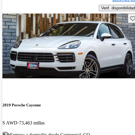
Verif. disponibilidad
Gu
2019 Porsche Cayenne
S AWD
73,463 millas
Entrega a domicilio desde Centennial, CO