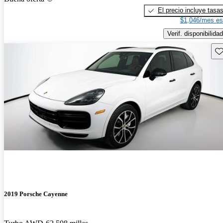
El precio incluye tasa
$1,046/mes es
Verif. disponibilidad
Gu
2019 Porsche Cayenne