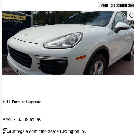
Verif. disponibilidad
Gu
¡Nuevo!
2016 Porsche Cayenne
AWD
83,339 millas
Entrega a domicilio desde Lexington, SC