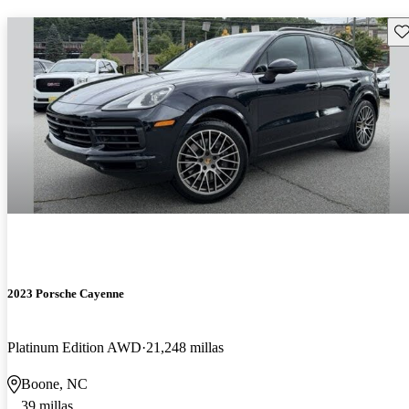
Gu
2023 Porsche Cayenne
Platinum Edition AWD
21,248 millas
Boone, NC
39 millas