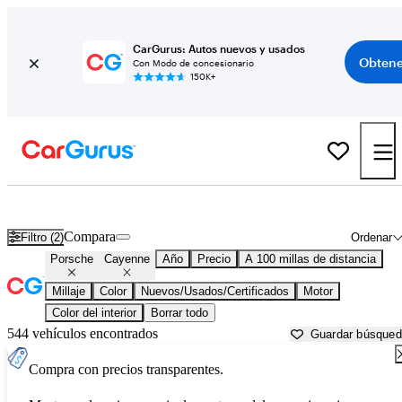
CarGurus: Autos nuevos y usados
Obtene
Con Modo de concesionario
150K+
Porsche Cayenne usados en venta cerca de
Abingdon, VA
Compara
Filtro (2)
Ordenar
Porsche
Cayenne
Año
Precio
A 100 millas de distancia
Millaje
Color
Nuevos/Usados/Certificados
Motor
Color del interior
Borrar todo
544 vehículos encontrados
Guardar búsque
Compra con precios transparentes.