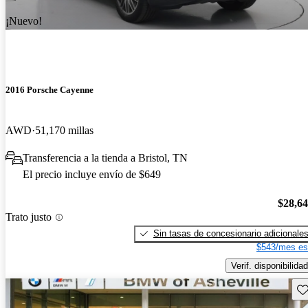
¡Nuevo!
2016 Porsche Cayenne
AWD
51,170 millas
Transferencia a la tienda a Bristol, TN
El precio incluye envío de $649
$28,6
Trato justo
Sin tasas de concesionario adicionale
$543/mes es
Verif. disponibilidad
Gu