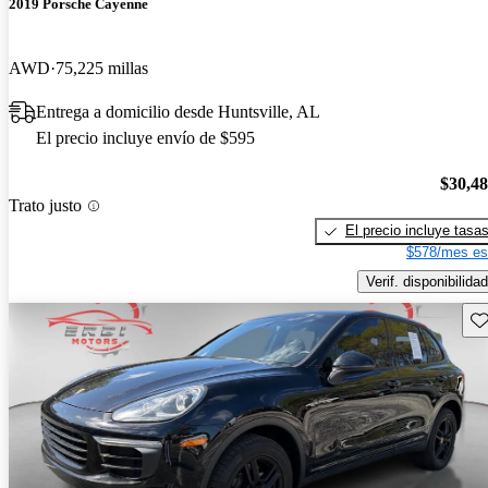
2019 Porsche Cayenne
AWD
75,225 millas
Entrega a domicilio desde Huntsville, AL
El precio incluye envío de $595
$30,4
Trato justo
El precio incluye tasa
$578/mes es
Verif. disponibilidad
Gu