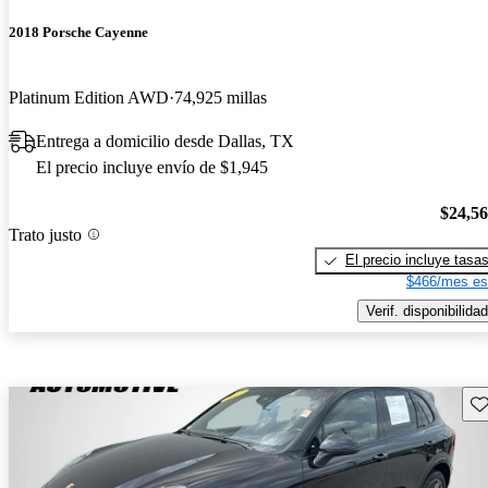
2018 Porsche Cayenne
Platinum Edition AWD
74,925 millas
Entrega a domicilio desde Dallas, TX
El precio incluye envío de $1,945
$24,5
Trato justo
El precio incluye tasa
$466/mes es
Verif. disponibilidad
Gu