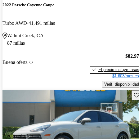
2022 Porsche Cayenne Coupe
Turbo AWD
41,491 millas
Walnut Creek, CA
87 millas
$82,9
Buena oferta
El precio incluye tasa
$1,603/mes es
Verif. disponibilidad
Gu
Precio reducido