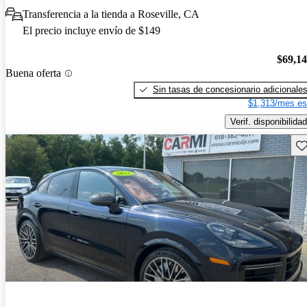
Transferencia a la tienda a Roseville, CA
El precio incluye envío de $149
$69,1
Buena oferta
Sin tasas de concesionario adicionale
$1,313/mes es
Verif. disponibilidad
Gu