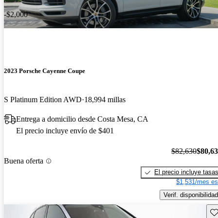
-$2,000
2023 Porsche Cayenne Coupe
S Platinum Edition AWD
18,994 millas
Entrega a domicilio desde Costa Mesa, CA
El precio incluye envío de $401
$82,630
$80,6
Buena oferta
El precio incluye tasa
$1,531/mes es
Verif. disponibilidad
Gu