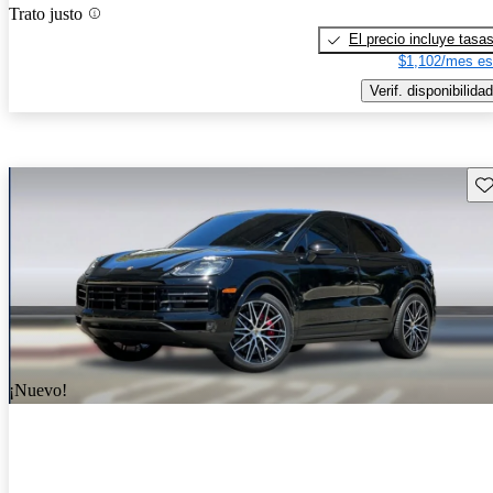
Trato justo
El precio incluye tasa
$1,102/mes es
Verif. disponibilidad
Gu
¡Nuevo!