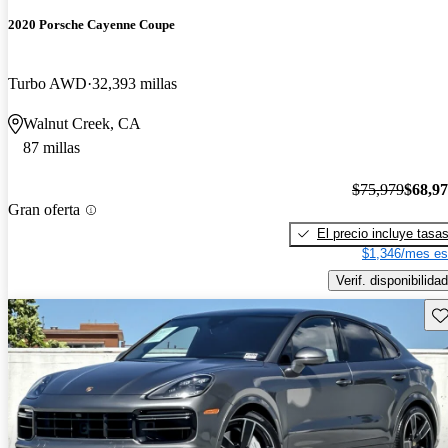
2020 Porsche Cayenne Coupe
Turbo AWD
32,393 millas
Walnut Creek, CA
87 millas
$75,979
$68,9
Gran oferta
El precio incluye tasa
$1,346/mes es
Verif. disponibilidad
Gu