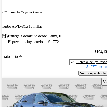
2023 Porsche Cayenne Coupe
Turbo AWD
31,310 millas
Entrega a domicilio desde Carmi, IL
El precio incluye envío de $1,772
$104,1
Trato justo
El precio incluye tasa
$1,977/mes es
Verif. disponibilidad
Gu