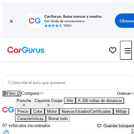
CarGurus: Autos nuevos y usados
Obtene
Con Modo de concesionario
150K+
Porsche Cayenne Coupe usados en venta cerca de
Auburn, CA
Describe el auto que quisieras
Compara
Filtro (2)
Ordenar
Porsche
Cayenne Coupe
Año
A 100 millas de distancia
Precio
Color
Motor
Nuevos/Usados/Certificados
Millaje
Características
Borrar todo
97 vehículos encontrados
Guardar búsque