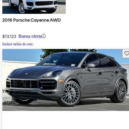
2016 Porsche Cayenne AWD
$13,123
Buena oferta
Incluye tarifas de conc.
Gu
Precio reducido
-$7,000