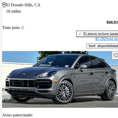
El Dorado Hills, CA
18 millas
$68,0
Trato justo
El precio incluye tasa
$1,292/mes es
Verif. disponibilidad
Gu
Precio reducido
-$7,000
Aviso patrocinado