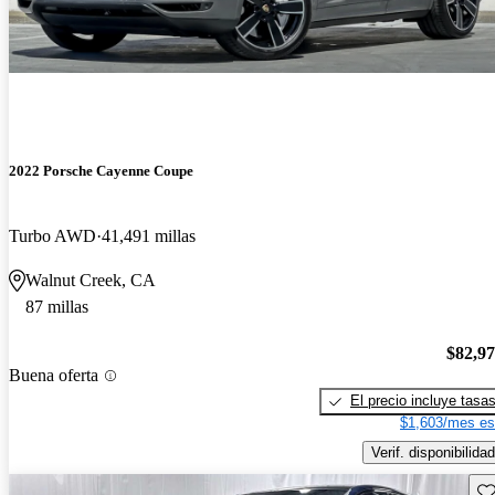
2022 Porsche Cayenne Coupe
Turbo AWD
41,491 millas
Walnut Creek, CA
87 millas
$82,9
Buena oferta
El precio incluye tasa
$1,603/mes es
Verif. disponibilidad
Gu