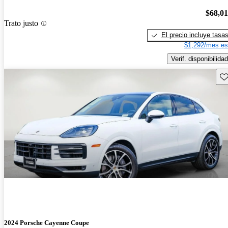
$68,0
Trato justo
El precio incluye tasa
$1,292/mes es
Verif. disponibilidad
Gu
2024 Porsche Cayenne Coupe