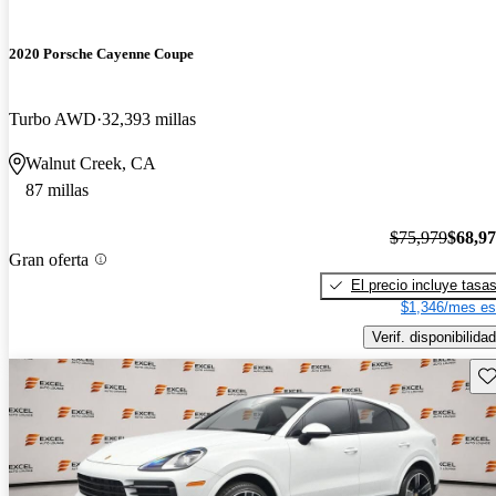
2020 Porsche Cayenne Coupe
Turbo AWD
32,393 millas
Walnut Creek, CA
87 millas
$75,979
$68,9
Gran oferta
El precio incluye tasa
$1,346/mes es
Verif. disponibilidad
Gu