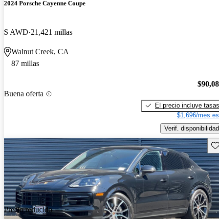
2024 Porsche Cayenne Coupe
S AWD
21,421 millas
Walnut Creek, CA
87 millas
$90,0
Buena oferta
El precio incluye tasa
$1,696/mes es
Verif. disponibilidad
Gu
Precio reducido