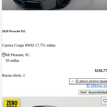
2020 Porsche 911
Carrera Coupe RWD
17,751 millas
Mt Pleasant, SC
59 millas
$118,7
Buena oferta
El precio incluye tasa
$2,268/mes es
Verif. disponibilidad
Gu