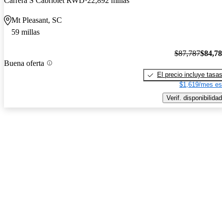
Carrera S Cabriolet RWD
22,892 millas
Mt Pleasant, SC
59 millas
$87,787
$84,7
Buena oferta
El precio incluye tasa
$1,619/mes es
Verif. disponibilidad