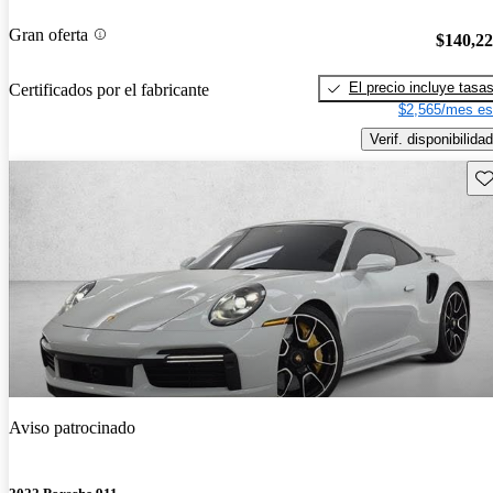
Gran oferta
$140,2
El precio incluye tasa
Certificados por el fabricante
$2,565/mes es
Verif. disponibilidad
Gu
Aviso patrocinado