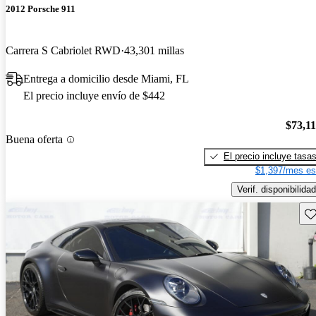
2012 Porsche 911
Carrera S Cabriolet RWD
43,301 millas
Entrega a domicilio desde Miami, FL
El precio incluye envío de $442
$73,1
Buena oferta
El precio incluye tasa
$1,397/mes es
Verif. disponibilidad
Gu