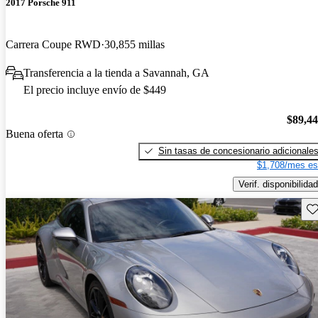
2017 Porsche 911
Carrera Coupe RWD
30,855 millas
Transferencia a la tienda a Savannah, GA
El precio incluye envío de $449
$89,4
Buena oferta
Sin tasas de concesionario adicionale
$1,708/mes es
Verif. disponibilidad
Gu