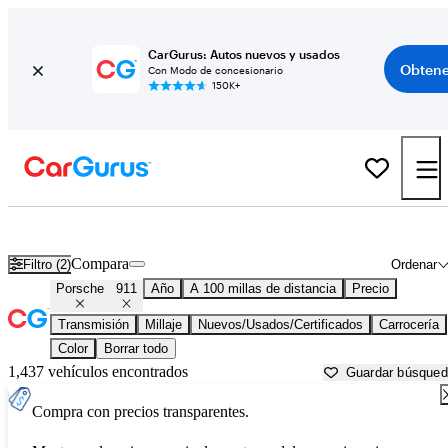
CarGurus: Autos nuevos y usados
Obtene
Con Modo de concesionario
150K+
Porsche 911 usados en venta cerca de
Beaufort, SC
Compara
Filtro (2)
Ordenar
Porsche
911
Año
A 100 millas de distancia
Precio
Transmisión
Millaje
Nuevos/Usados/Certificados
Carrocería
Color
Borrar todo
1,437 vehículos encontrados
Guardar búsque
Compra con precios transparentes.