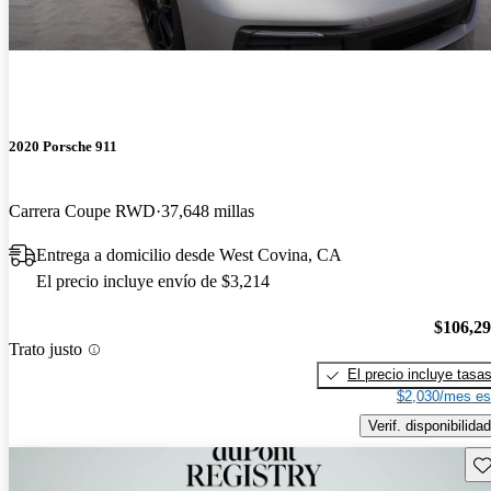
2020 Porsche 911
Carrera Coupe RWD
37,648 millas
Entrega a domicilio desde West Covina, CA
El precio incluye envío de $3,214
$106,2
Trato justo
El precio incluye tasa
$2,030/mes es
Verif. disponibilidad
Gu