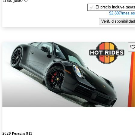
Trato justo
El precio incluye tasa
$2,807/mes es
Verif. disponibilidad
Gu
2020 Porsche 911