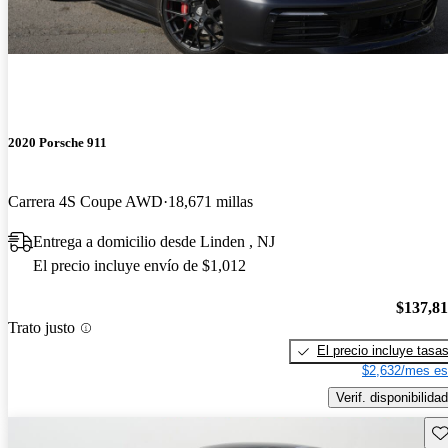
2020 Porsche 911
Carrera 4S Coupe AWD
18,671 millas
Entrega a domicilio desde Linden , NJ
El precio incluye envío de $1,012
$137,8
Trato justo
El precio incluye tasa
$2,632/mes es
Verif. disponibilidad
Gu