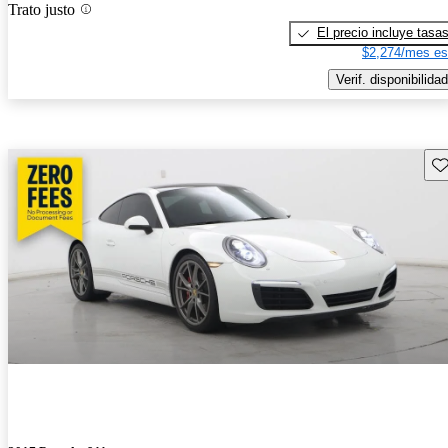
Trato justo
El precio incluye tasa
$2,274/mes es
Verif. disponibilidad
Gu