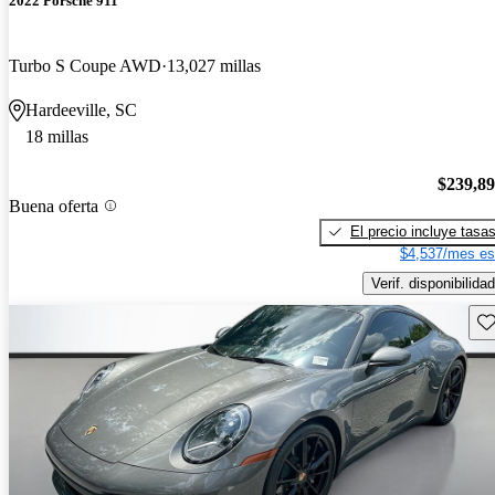
2022 Porsche 911
Turbo S Coupe AWD
13,027 millas
Hardeeville, SC
18 millas
$239,8
Buena oferta
El precio incluye tasa
$4,537/mes es
Verif. disponibilidad
Gu