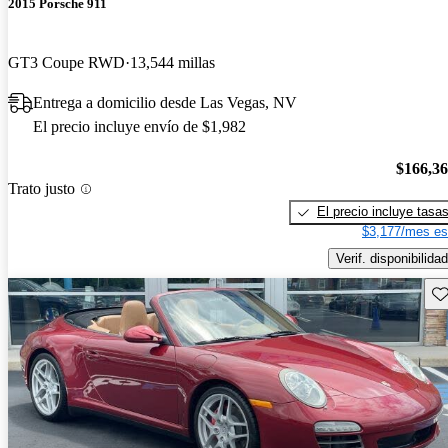
2015 Porsche 911
GT3 Coupe RWD
13,544 millas
Entrega a domicilio desde Las Vegas, NV
El precio incluye envío de $1,982
$166,3
Trato justo
El precio incluye tasa
$3,177/mes es
Verif. disponibilidad
Gu