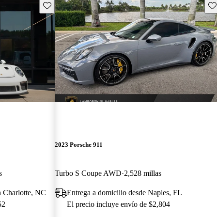
Guarda este Aviso
Gu
2023 Porsche 911
s
Turbo S Coupe AWD
2,528 millas
h Charlotte, NC
Entrega a domicilio desde Naples, FL
52
El precio incluye envío de $2,804