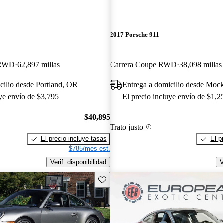
2017 Porsche 911
t RWD
62,897 millas
Carrera Coupe RWD
38,098 millas
cilio desde Portland, OR
Entrega a domicilio desde Mock
uye envío de $3,795
El precio incluye envío de $1,2
$40,895
Trato justo
El precio incluye tasas
El p
$785/mes est.
Verif. disponibilidad
V
Guarda este Aviso