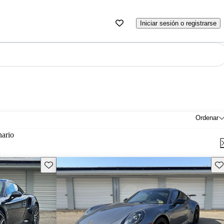
Iniciar sesión o registrarse
Ordenar
nario
Guarda este Aviso
Gu