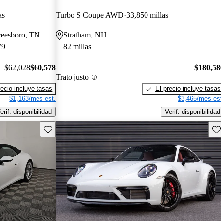
as
Turbo S Coupe AWD
33,850 millas
reesboro, TN
Stratham, NH
79
82 millas
$62,028
$60,578
$180,58
Trato justo
recio incluye tasas
El precio incluye tasas
$1,163/mes est.
$3,465/mes est
erif. disponibilidad
Verif. disponibilidad
Guarda este Aviso
Gu