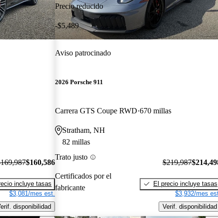
Precio reducido
-$5,489
Aviso patrocinado
2026 Porsche 911
Carrera GTS Coupe RWD
670 millas
Stratham, NH
82 millas
Trato justo
$169,987
$160,586
$219,987
$214,49
Certificados por el
recio incluye tasas
El precio incluye tasas
fabricante
$3,081/mes est.
$3,932/mes est
erif. disponibilidad
Verif. disponibilidad