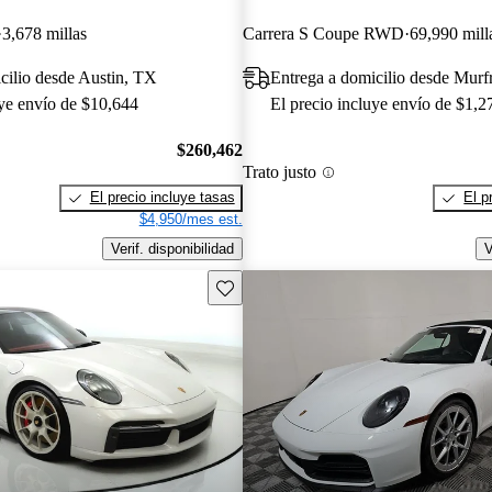
3,678 millas
Carrera S Coupe RWD
69,990 mill
cilio desde Austin, TX
Entrega a domicilio desde Murf
uye envío de $10,644
El precio incluye envío de $1,2
$260,462
Trato justo
El precio incluye tasas
El p
$4,950/mes est.
Verif. disponibilidad
V
Guarda este Aviso