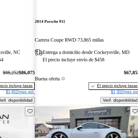
2014 Porsche 911
Carrera Coupe RWD
73,865 millas
sville, NC
Entrega a domicilio desde Cockeysville, MD
54
El precio incluye envío de $458
$88,252
$86,075
$67,85
Buena oferta
recio incluye tasas
El precio incluye tasas
$1,652/mes est.
$1,302/mes est
erif. disponibilidad
Verif. disponibilidad
Guarda este Aviso
Gu