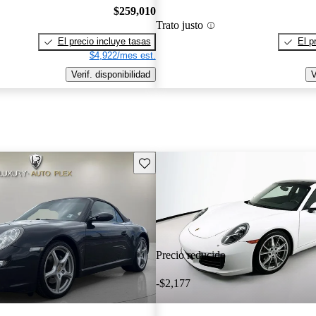
$259,010
Trato justo
El precio incluye tasas
El p
$4,922/mes est.
Verif. disponibilidad
V
Guarda este Aviso
Precio reducido
-$2,177