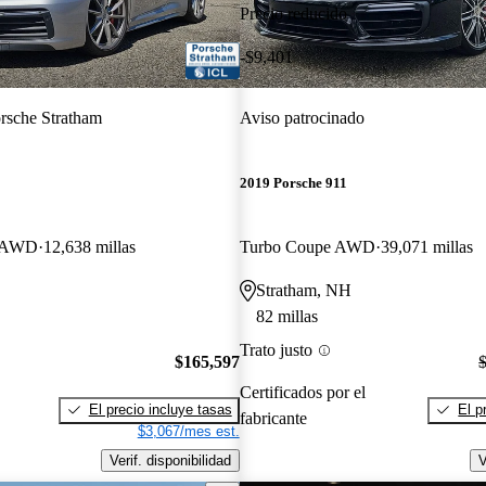
Precio reducido
-$9,401
rsche Stratham
Aviso patrocinado
2019 Porsche 911
e AWD
12,638 millas
Turbo Coupe AWD
39,071 millas
Stratham, NH
82 millas
Trato justo
$165,597
Certificados por el
El precio incluye tasas
El p
fabricante
$3,067/mes est.
Verif. disponibilidad
V