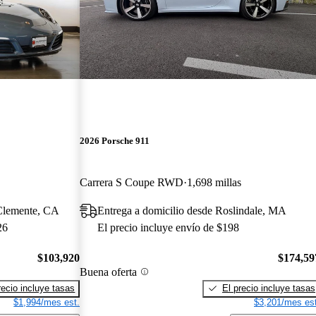
2026 Porsche 911
Carrera S Coupe RWD
1,698 millas
 Clemente, CA
Entrega a domicilio desde Roslindale, MA
26
El precio incluye envío de $198
$103,920
$174,59
Buena oferta
recio incluye tasas
El precio incluye tasas
$1,994/mes est.
$3,201/mes est