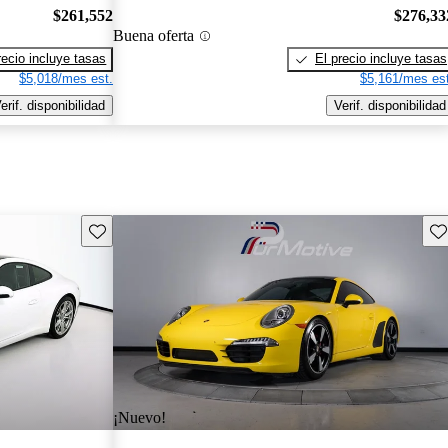
$261,552
$276,33
Buena oferta
recio incluye tasas
El precio incluye tasas
$5,018/mes est.
$5,161/mes est
erif. disponibilidad
Verif. disponibilidad
Guarda este Aviso
Gu
¡Nuevo!