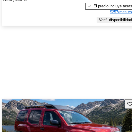
El precio incluye tasa
$257/mes es
Verif. disponibilidad
Gu