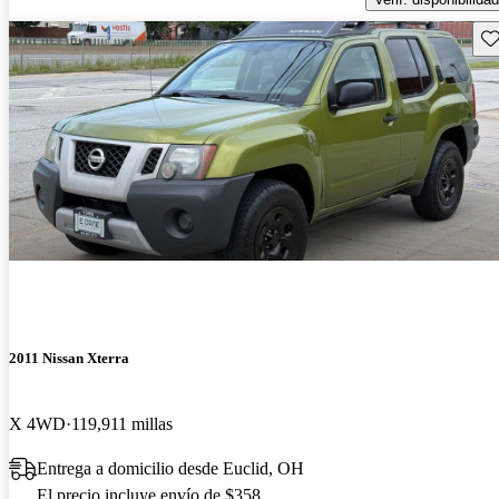
Gu
2011 Nissan Xterra
X 4WD
119,911 millas
Entrega a domicilio desde Euclid, OH
El precio incluye envío de $358