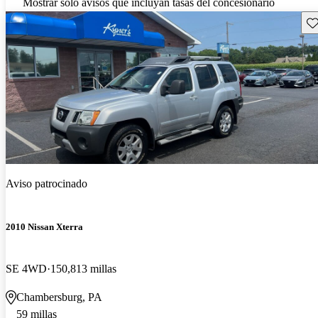
Mostrar solo avisos que incluyan tasas del concesionario
Gu
Aviso patrocinado
2010 Nissan Xterra
SE 4WD
150,813 millas
Chambersburg, PA
59 millas