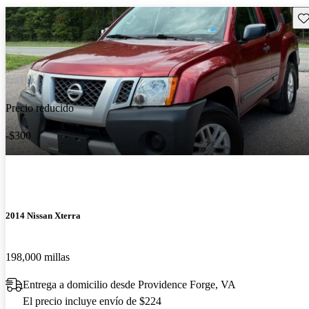
Gu
Precio reducido
-$300
2014 Nissan Xterra
198,000 millas
Entrega a domicilio desde Providence Forge, VA
El precio incluye envío de $224