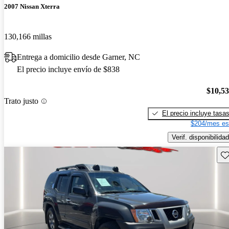
2007 Nissan Xterra
130,166 millas
Entrega a domicilio desde Garner, NC
El precio incluye envío de $838
$10,5
Trato justo
El precio incluye tasa
$204/mes es
Verif. disponibilidad
Gu