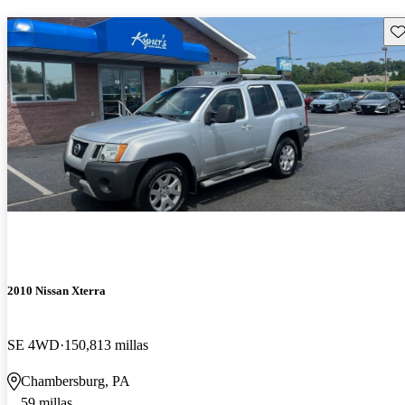
Gu
2010 Nissan Xterra
SE 4WD
150,813 millas
Chambersburg, PA
59 millas