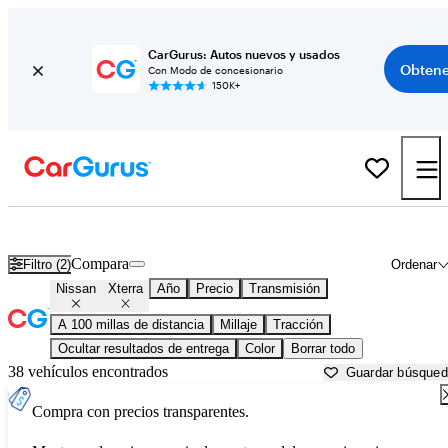
CarGurus: Autos nuevos y usados
Obtene
Con Modo de concesionario
150K+
Nissan Xterra usados en venta cerca de
Altoona, PA
Compara
Filtro (2)
Ordenar
Nissan
Xterra
Año
Precio
Transmisión
A 100 millas de distancia
Millaje
Tracción
Ocultar resultados de entrega
Color
Borrar todo
38 vehículos encontrados
Guardar búsque
Compra con precios transparentes.