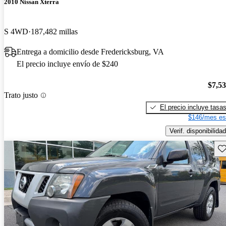
2010 Nissan Xterra
S 4WD
187,482 millas
Entrega a domicilio desde Fredericksburg, VA
El precio incluye envío de $240
$7,5
Trato justo
El precio incluye tasa
$146/mes es
Verif. disponibilidad
Gu