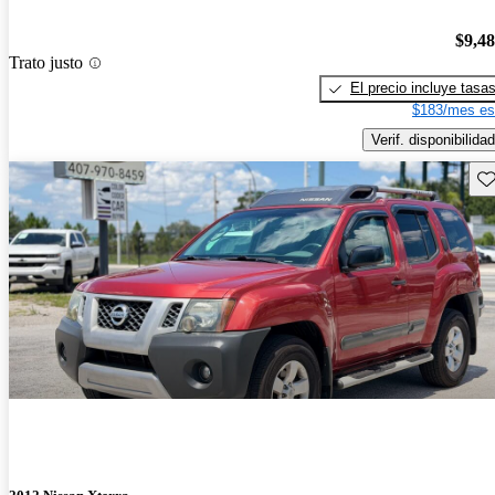
$9,4
Trato justo
El precio incluye tasa
$183/mes es
Verif. disponibilidad
Gu