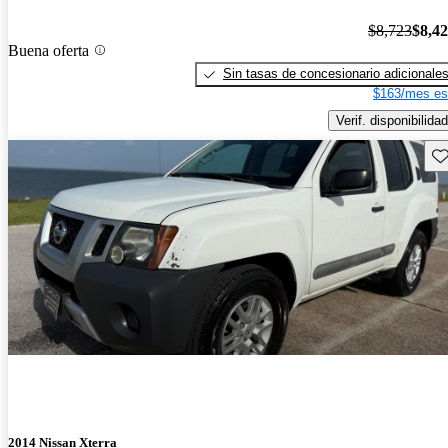
$8,723
$8,4
Buena oferta
Sin tasas de concesionario adicionale
$163/mes es
Verif. disponibilidad
Gu
2014 Nissan Xterra