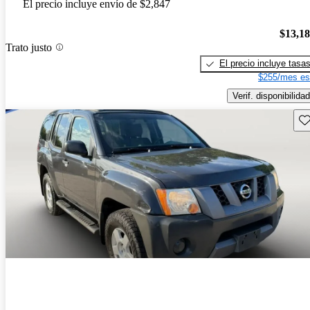
El precio incluye envío de $2,847
$13,1
Trato justo
El precio incluye tasa
$255/mes es
Verif. disponibilidad
Gu