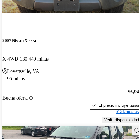
2007 Nissan Xterra
X 4WD
130,449 millas
Lovettsville, VA
95 millas
$6,9
Buena oferta
El precio incluye tasa
$134/mes es
Verif. disponibilidad
Gu