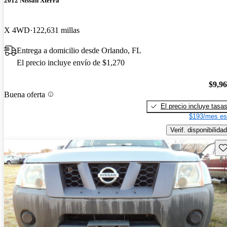
2012 Nissan Xterra
X 4WD
122,631 millas
Entrega a domicilio desde Orlando, FL
El precio incluye envío de $1,270
$9,9
Buena oferta
El precio incluye tasa
$193/mes es
Verif. disponibilidad
Gu