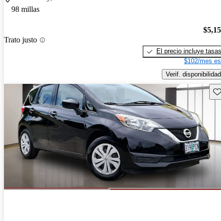
98 millas
$5,1
Trato justo
El precio incluye tasa
$102/mes es
Verif. disponibilidad
Gu