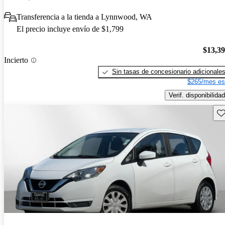
Transferencia a la tienda a Lynnwood, WA
El precio incluye envío de $1,799
$13,3
Incierto
Sin tasas de concesionario adicionale
$265/mes es
Verif. disponibilidad
Gu