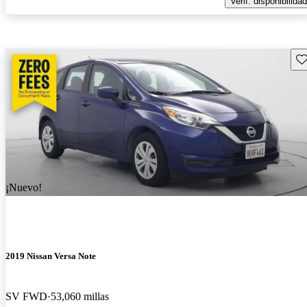
Verif. disponibilidad
Gu
¡Nuevo!
2019 Nissan Versa Note
SV FWD
53,060 millas