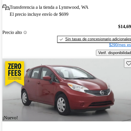
Transferencia a la tienda a Lynnwood, WA
El precio incluye envío de $699
$14,6
Precio alto
Sin tasas de concesionario adicionale
$290/mes es
Verif. disponibilidad
Gu
¡Nuevo!