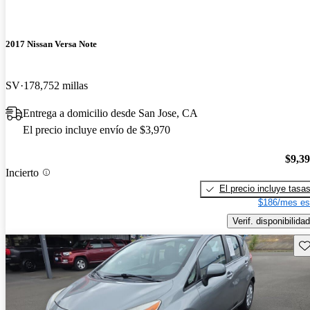
2017 Nissan Versa Note
SV
178,752 millas
Entrega a domicilio desde San Jose, CA
El precio incluye envío de $3,970
$9,3
Incierto
El precio incluye tasa
$186/mes es
Verif. disponibilidad
Gu