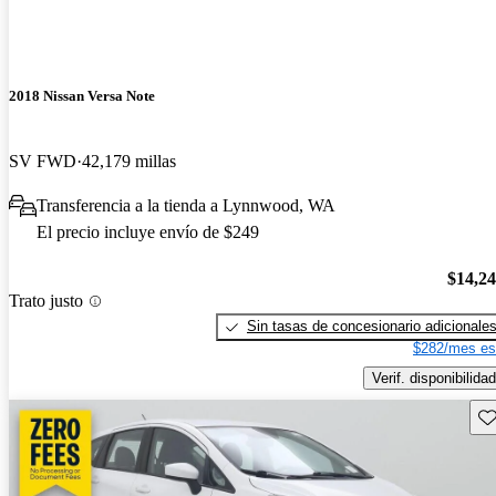
2018 Nissan Versa Note
SV FWD
42,179 millas
Transferencia a la tienda a Lynnwood, WA
El precio incluye envío de $249
$14,2
Trato justo
Sin tasas de concesionario adicionale
$282/mes es
Verif. disponibilidad
Gu