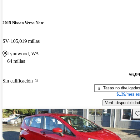
2015 Nissan Versa Note
SV
105,019 millas
Lynnwood, WA
64 millas
$6,9
Sin calificación
Tasas no divulgada
$139/mes es
Verif. disponibilidad
Gu