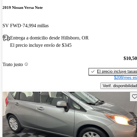
2019 Nissan Versa Note
SV FWD
74,994 millas
Entrega a domicilio desde Hillsboro, OR
El precio incluye envío de $345
$10,5
Trato justo
El precio incluye tasa
$208/mes es
Verif. disponibilidad
Gu