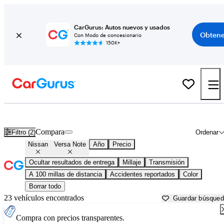
CarGurus: Autos nuevos y usados
Obtene
Con Modo de concesionario
150K+
Nissan Versa Note usados en venta cerca de
Bellingham, WA
Compara
Filtro (2)
Ordenar
Nissan
Versa Note
Año
Precio
Ocultar resultados de entrega
Millaje
Transmisión
A 100 millas de distancia
Accidentes reportados
Color
Borrar todo
23 vehículos encontrados
Guardar búsque
Compra con precios transparentes.