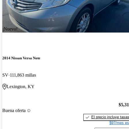
¡Nuevo!
2014 Nissan Versa Note
SV
111,863 millas
Lexington, KY
$5,3
Buena oferta
El precio incluye tasa
$97/mes es