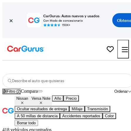
CarGurus: Autos nuevos y usados
Obtene
Con Modo de concesionario
150K+
Nissan Versa Note usados en venta en todo el país
Describe el auto que quisieras
Compara
Filtro (2)
Ordenar
Nissan
Versa Note
Año
Precio
Ocultar resultados de entrega
Millaje
Transmisión
A 50 millas de distancia
Accidentes reportados
Color
Borrar todo
418 vehículos encontrados