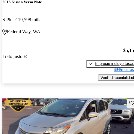
2015 Nissan Versa Note
S Plus
119,598 millas
Federal Way, WA
$5,1
Trato justo
El precio incluye tasa
$94/mes es
Verif. disponibilidad
Gu