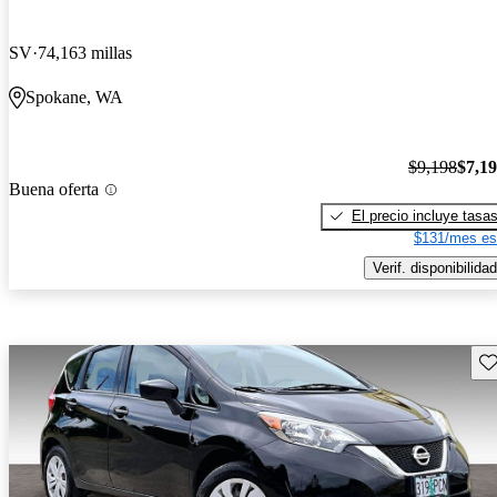
SV
74,163 millas
Spokane, WA
$9,198
$7,1
Buena oferta
El precio incluye tasa
$131/mes es
Verif. disponibilidad
Gu