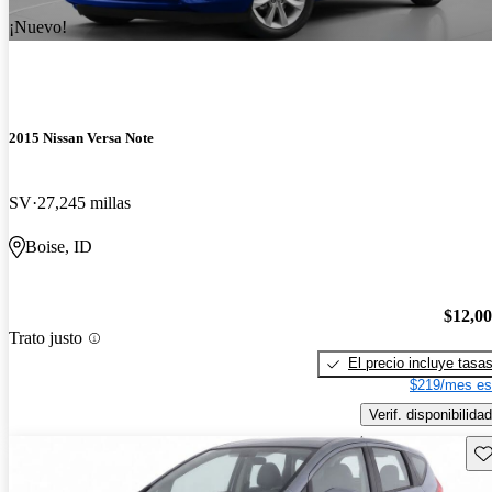
¡Nuevo!
2015 Nissan Versa Note
SV
27,245 millas
Boise, ID
$12,0
Trato justo
El precio incluye tasa
$219/mes es
Verif. disponibilidad
Gu