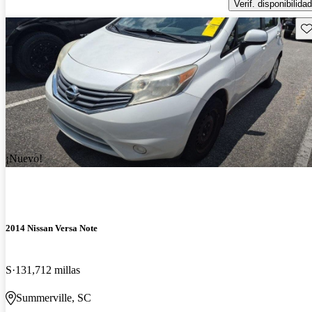
Verif. disponibilidad
Gu
¡Nuevo!
2014 Nissan Versa Note
S
131,712 millas
Summerville, SC