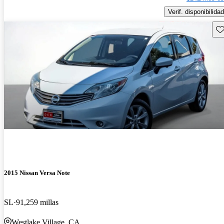
Verif. disponibilidad
Gu
2015 Nissan Versa Note
SL
91,259 millas
Westlake Village, CA