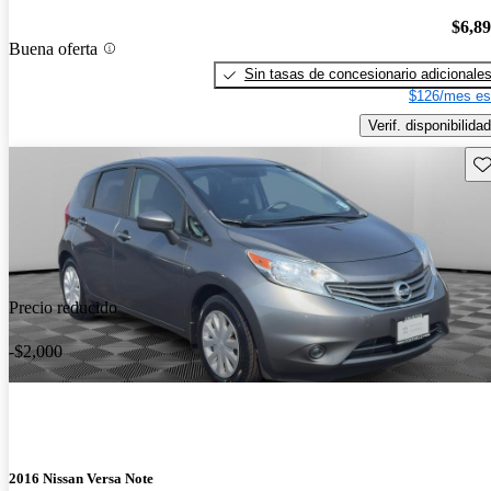
$6,8
Buena oferta
Sin tasas de concesionario adicionale
$126/mes es
Verif. disponibilidad
Gu
Precio reducido
-$2,000
2016 Nissan Versa Note