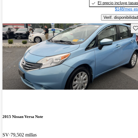
El precio incluye tasa
$148/mes es
Verif. disponibilidad
Gu
2015 Nissan Versa Note
SV
79,502 millas