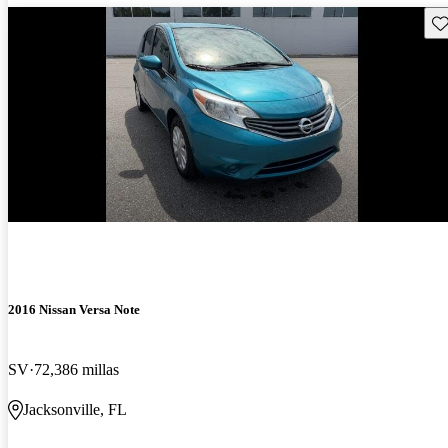
Gu
2016 Nissan Versa Note
SV
72,386 millas
Jacksonville, FL