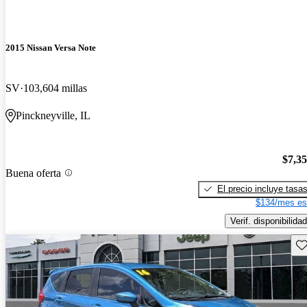
2015 Nissan Versa Note
SV
103,604 millas
Pinckneyville, IL
$7,3
Buena oferta
El precio incluye tasa
$134/mes es
Verif. disponibilidad
Gu