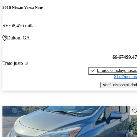
2016 Nissan Versa Note
SV
68,456 millas
Dalton, GA
$9,674
$9,4
Trato justo
El precio incluye tasa
$173/mes es
Verif. disponibilidad
Gu