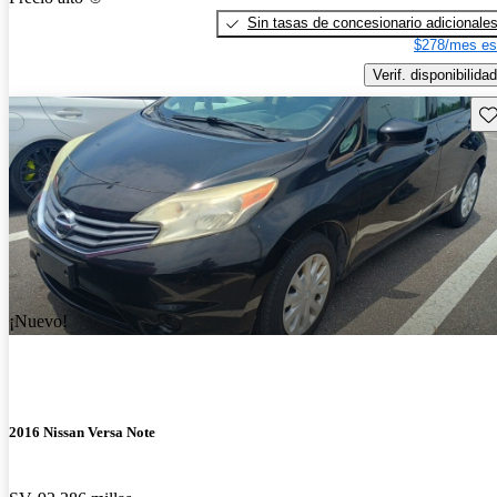
Sin tasas de concesionario adicionale
$278/mes es
Verif. disponibilidad
Gu
¡Nuevo!
2016 Nissan Versa Note