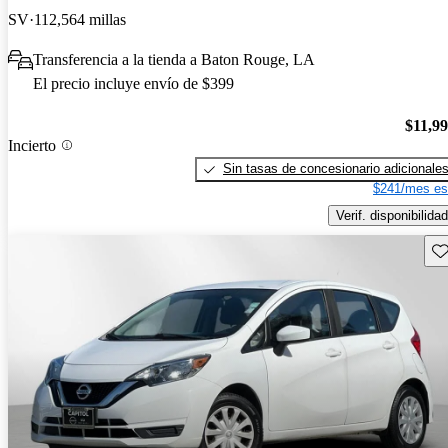
SV
112,564 millas
Transferencia a la tienda a Baton Rouge, LA
El precio incluye envío de $399
$11,9
Incierto
Sin tasas de concesionario adicionale
$241/mes es
Verif. disponibilidad
Gu