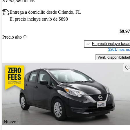
SV
92,386 millas
Entrega a domicilio desde Orlando, FL
El precio incluye envío de $898
$9,9
Precio alto
El precio incluye tasa
$201/mes es
Verif. disponibilidad
Gu
¡Nuevo!