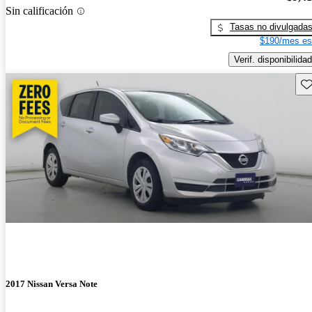
Sin calificación
Tasas no divulgada
$190/mes es
Verif. disponibilidad
Gu
2017 Nissan Versa Note