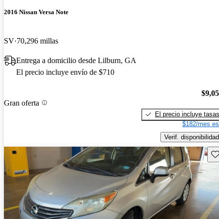
2016 Nissan Versa Note
SV
70,296 millas
Entrega a domicilio desde Lilburn, GA
El precio incluye envío de $710
$9,0
Gran oferta
El precio incluye tasa
$182/mes es
Verif. disponibilidad
Gu