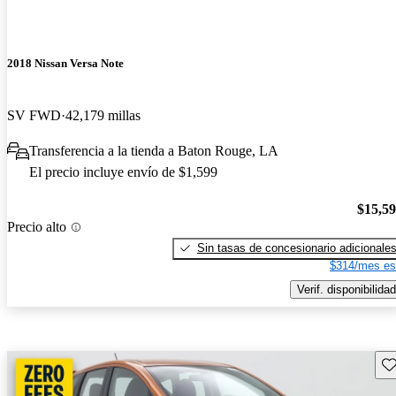
2018 Nissan Versa Note
SV FWD
42,179 millas
Transferencia a la tienda a Baton Rouge, LA
El precio incluye envío de $1,599
$15,5
Precio alto
Sin tasas de concesionario adicionale
$314/mes es
Verif. disponibilidad
Gu