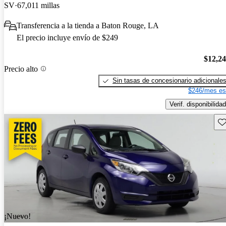
SV
67,011 millas
Transferencia a la tienda a Baton Rouge, LA
El precio incluye envío de $249
$12,2
Precio alto
Sin tasas de concesionario adicionale
$246/mes es
Verif. disponibilidad
Gu
¡Nuevo!