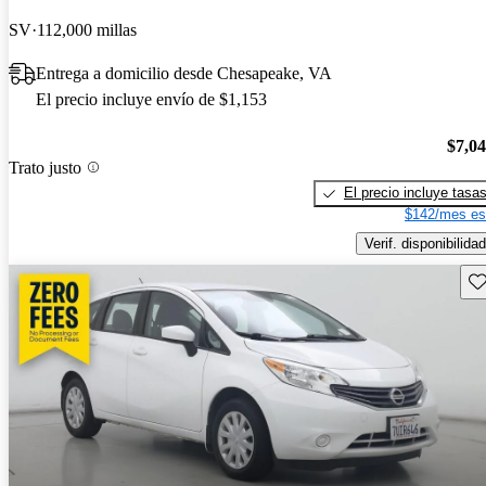
SV
112,000 millas
Entrega a domicilio desde Chesapeake, VA
El precio incluye envío de $1,153
$7,0
Trato justo
El precio incluye tasa
$142/mes es
Verif. disponibilidad
Gu