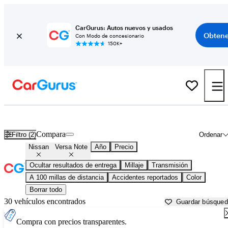
CarGurus: Autos nuevos y usados
Obtene
Con Modo de concesionario
150K+
Nissan Versa Note usados en venta cerca de
Baton Rouge, LA
Compara
Filtro (2)
Ordenar
Nissan
Versa Note
Año
Precio
Ocultar resultados de entrega
Millaje
Transmisión
A 100 millas de distancia
Accidentes reportados
Color
Borrar todo
30 vehículos encontrados
Guardar búsque
Compra con precios transparentes.