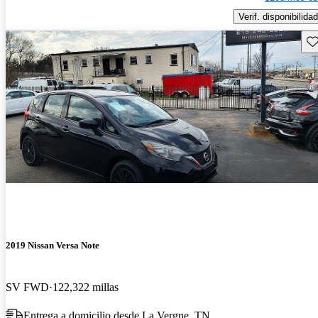
Verif. disponibilidad
Gu
2019 Nissan Versa Note
SV FWD
122,322 millas
Entrega a domicilio desde La Vergne, TN