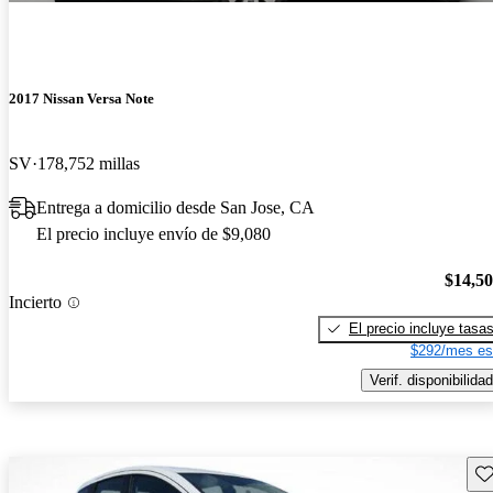
2017 Nissan Versa Note
SV
178,752 millas
Entrega a domicilio desde San Jose, CA
El precio incluye envío de $9,080
$14,5
Incierto
El precio incluye tasa
$292/mes es
Verif. disponibilidad
Gu