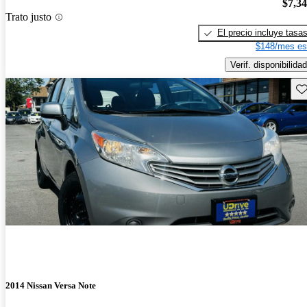
$7,3
Trato justo
El precio incluye tasa
$148/mes es
Verif. disponibilidad
Gu
2014 Nissan Versa Note