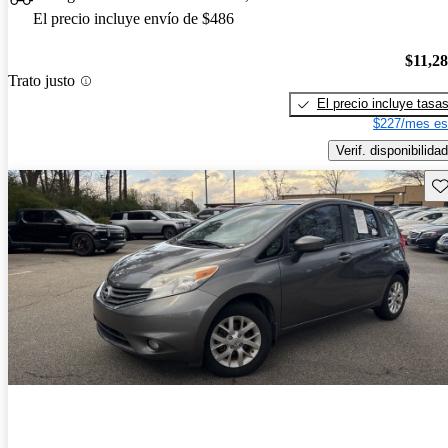
El precio incluye envío de $486
$11,2
Trato justo
El precio incluye tasa
$227/mes es
Verif. disponibilidad
Gu