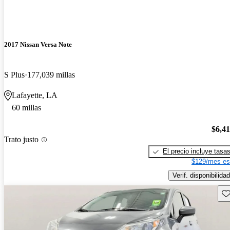
2017 Nissan Versa Note
S Plus
177,039 millas
Lafayette, LA
60 millas
$6,4
Trato justo
El precio incluye tasa
$129/mes es
Verif. disponibilidad
Gu