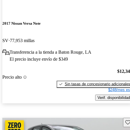
2017 Nissan Versa Note
SV
77,953 millas
Transferencia a la tienda a Baton Rouge, LA
El precio incluye envío de $349
$12,3
Precio alto
Sin tasas de concesionario adicionale
$248/mes es
Verif. disponibilidad
Gu