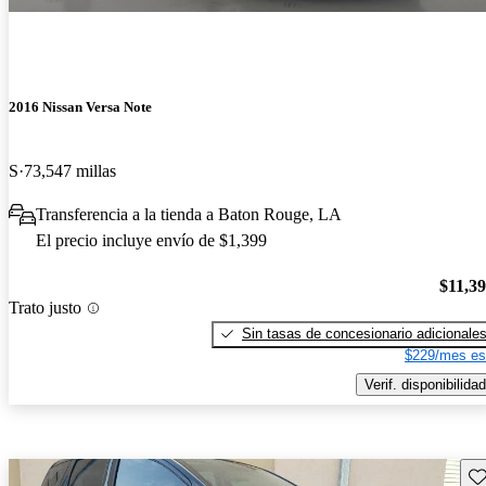
2016 Nissan Versa Note
S
73,547 millas
Transferencia a la tienda a Baton Rouge, LA
El precio incluye envío de $1,399
$11,3
Trato justo
Sin tasas de concesionario adicionale
$229/mes es
Verif. disponibilidad
Gu