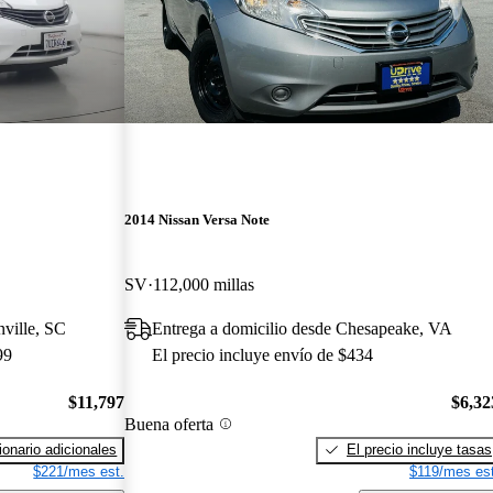
2014 Nissan Versa Note
SV
112,000 millas
nville, SC
Entrega a domicilio desde Chesapeake, VA
99
El precio incluye envío de $434
$11,797
$6,32
Buena oferta
onario adicionales
El precio incluye tasas
$221/mes est.
$119/mes est