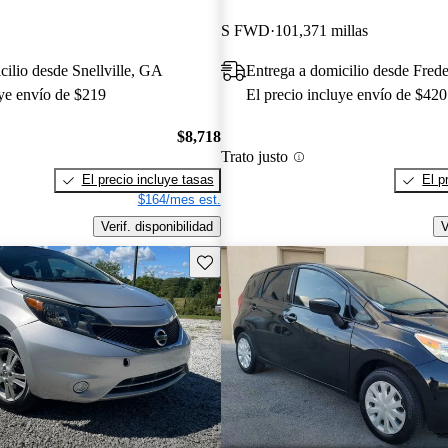
S FWD
101,371 millas
cilio desde Snellville, GA
Entrega a domicilio desde Fred
uye envío de $219
El precio incluye envío de $420
$8,718
Trato justo
El precio incluye tasas
El p
$164/mes est.
Verif. disponibilidad
V
Guarda este Aviso