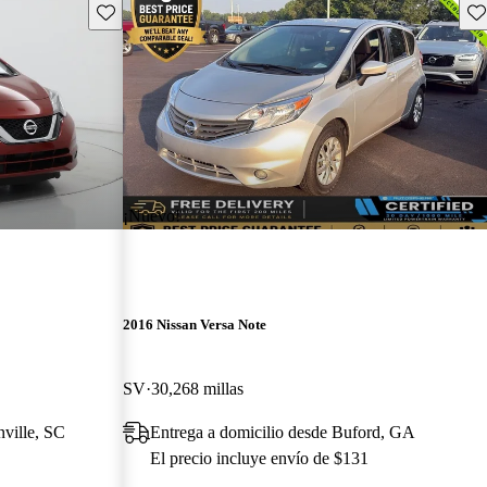
Guarda este Aviso
Gu
¡Nuevo!
2016 Nissan Versa Note
SV
30,268 millas
nville, SC
Entrega a domicilio desde Buford, GA
El precio incluye envío de $131