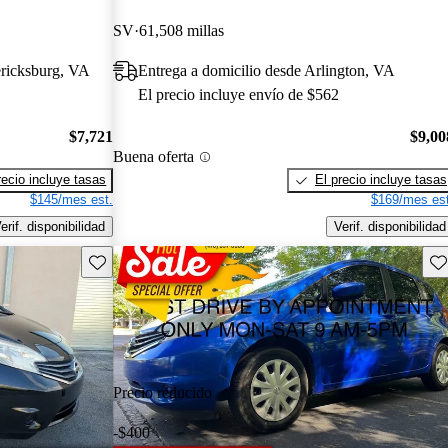
SV
61,508 millas
ericksburg, VA
Entrega a domicilio desde Arlington, VA
El precio incluye envío de $562
$7,721
$9,00
Buena oferta
recio incluye tasas
El precio incluye tasas
$145/mes est.
$169/mes est
erif. disponibilidad
Verif. disponibilidad
Guarda este Aviso
Gu
Precio reducido
-$400