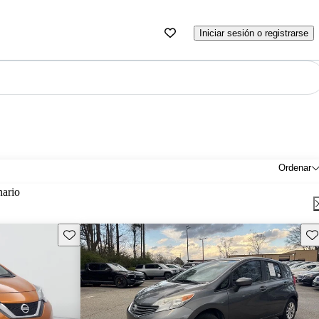
Iniciar sesión o registrarse
Ordenar
nario
Guarda este Aviso
Gu