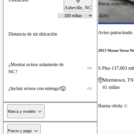
Precio reducido
Asheville, NC
-$281
Aviso patrocinado
Distancia de mi ubicación
2015 Nissan Versa No
¿Mostrar avisos solamente de
S Plus
137,063 mil
NC?
Morristown, TN
61 millas
¿Incluir avisos con entrega?
Buena oferta
Marca y modelo
Precio y pago