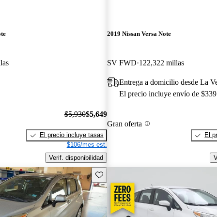
te
2019 Nissan Versa Note
las
SV FWD
122,322 millas
Entrega a domicilio desde La V
El precio incluye envío de $339
$5,930
$5,649
Gran oferta
El precio incluye tasas
El p
$106/mes est.
Verif. disponibilidad
V
Guarda este Aviso