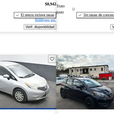
$8,942
Trato
justo
El precio incluye tasas
Sin tasas de concesi
$168/mes est.
Verif. disponibilidad
V
Guarda este Aviso