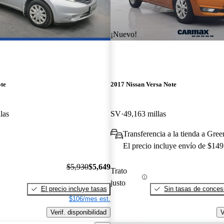
¡Nuevo!
te
2017 Nissan Versa Note
las
SV
49,163 millas
Transferencia a la tienda a Gree
El precio incluye envío de $149
$5,930
$5,649
Trato
justo
El precio incluye tasas
Sin tasas de concesi
$106/mes est.
Verif. disponibilidad
V