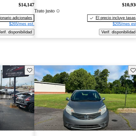
$14,147
$10,93
Trato justo
onario adicionales
El precio incluye tasas
$265/mes est.
$205/mes est
erif. disponibilidad
Verif. disponibilidad
Guarda este Aviso
Gu