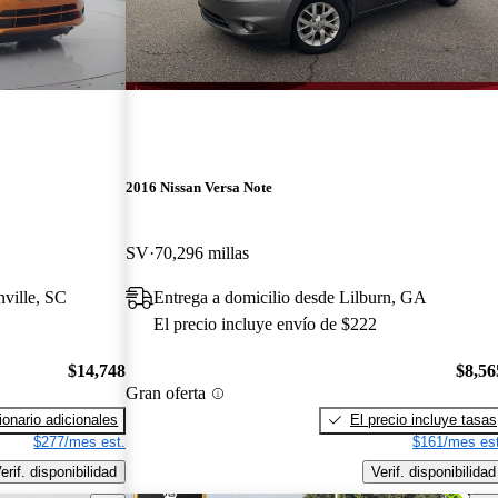
2016 Nissan Versa Note
SV
70,296 millas
nville, SC
Entrega a domicilio desde Lilburn, GA
El precio incluye envío de $222
$14,748
$8,56
Gran oferta
onario adicionales
El precio incluye tasas
$277/mes est.
$161/mes est
erif. disponibilidad
Verif. disponibilidad