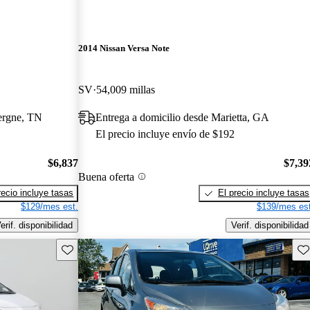
2014 Nissan Versa Note
SV
54,009 millas
ergne, TN
Entrega a domicilio desde Marietta, GA
El precio incluye envío de $192
$6,837
$7,39
Buena oferta
recio incluye tasas
El precio incluye tasas
$129/mes est.
$139/mes est
erif. disponibilidad
Verif. disponibilidad
Guarda este Aviso
Gu