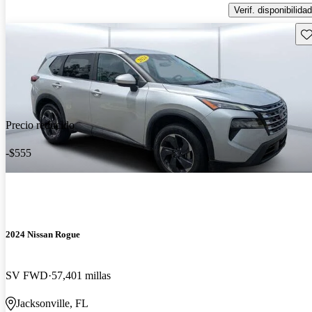
Verif. disponibilidad
Gu
Precio reducido
-$555
2024 Nissan Rogue
SV FWD
57,401 millas
Jacksonville, FL