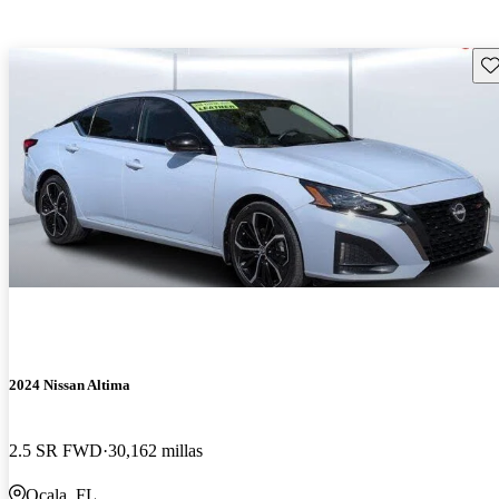
Gu
2024 Nissan Altima
2.5 SR FWD
30,162 millas
Ocala, FL