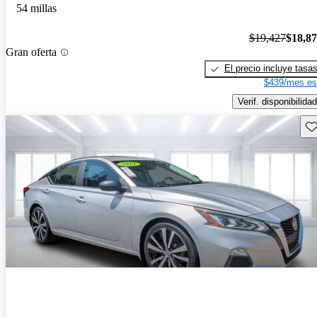
54 millas
$19,427
$18,8
Gran oferta
El precio incluye tasa
$439/mes es
Verif. disponibilidad
Gu