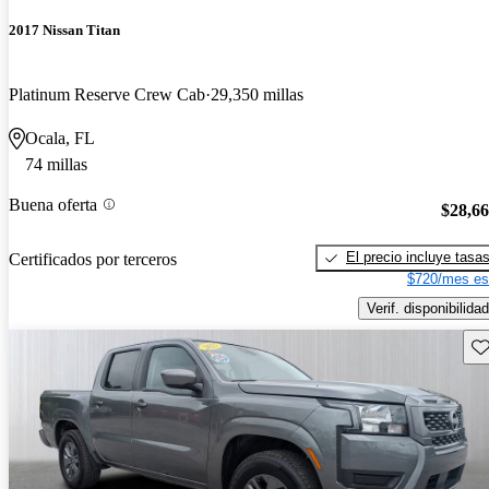
2017 Nissan Titan
Platinum Reserve Crew Cab
29,350 millas
Ocala, FL
74 millas
Buena oferta
$28,6
El precio incluye tasa
Certificados por terceros
$720/mes es
Verif. disponibilidad
Gu