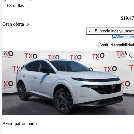
68 millas
$19,4
Gran oferta
El precio incluye tasa
$438/mes es
Verif. disponibilidad
Gu
Aviso patrocinado