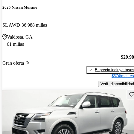
2025 Nissan Murano
SL AWD
36,988 millas
Valdosta, GA
61 millas
$29,9
Gran oferta
El precio incluye tasa
$674/mes es
Verif. disponibilidad
Gu