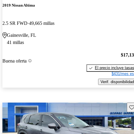
2019 Nissan Altima
2.5 SR FWD
49,665 millas
Gainesville, FL
41 millas
$17,1
Buena oferta
El precio incluye tasa
$431/mes es
Verif. disponibilidad
Gu