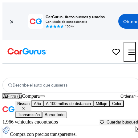
CarGurus: Autos nuevos y usados
Obtene
Con Modo de concesionario
150K+
Autos Nissan usados en venta cerca de
Lake City, FL
Describe el auto que quisieras
Compara
Filtro (1)
Ordenar
Nissan
Año
A 100 millas de distancia
Millaje
Color
Transmisión
Borrar todo
1,966 vehículos encontrados
Guardar búsque
Compra con precios transparentes.