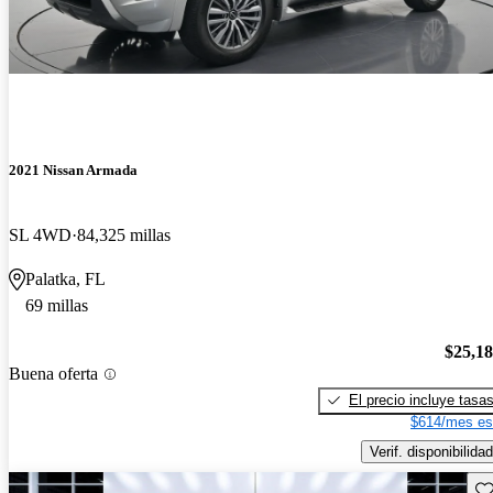
2021 Nissan Armada
SL 4WD
84,325 millas
Palatka, FL
69 millas
$25,1
Buena oferta
El precio incluye tasa
$614/mes es
Verif. disponibilidad
Gu