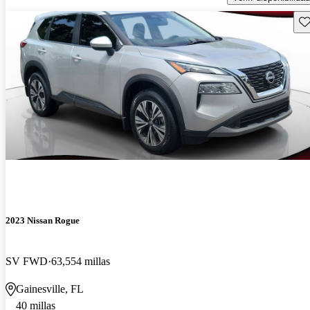
Gu
2023 Nissan Rogue
SV FWD
63,554 millas
Gainesville, FL
40 millas