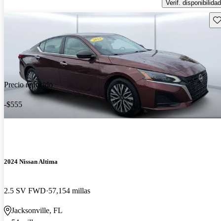
Verif. disponibilidad
Gu
Precio reducido
-$555
2024 Nissan Altima
2.5 SV FWD
57,154 millas
Jacksonville, FL