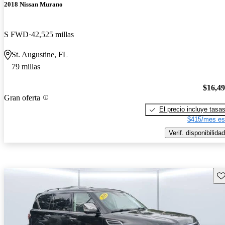
2018 Nissan Murano
S FWD
42,525 millas
St. Augustine, FL
79 millas
$16,4
Gran oferta
El precio incluye tasa
$415/mes es
Verif. disponibilidad
Gu