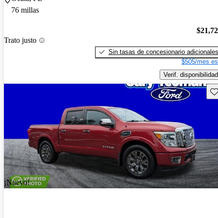
76 millas
$21,7
Trato justo
Sin tasas de concesionario adicionale
$505/mes es
Verif. disponibilidad
Gu
¡Nuevo!