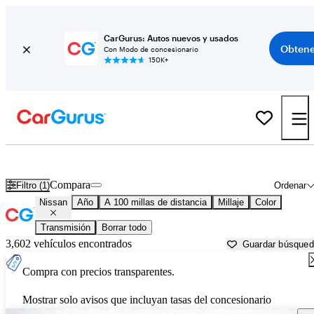
CarGurus: Autos nuevos y usados
Obtene
Con Modo de concesionario
150K+
Autos Nissan usados en venta cerca de
Huntsville, TX
Compara
Filtro (1)
Ordenar
Nissan
Año
A 100 millas de distancia
Millaje
Color
Transmisión
Borrar todo
3,602 vehículos encontrados
Guardar búsque
Compra con precios transparentes.
Mostrar solo avisos que incluyan tasas del concesionario