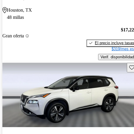
Houston, TX
48 millas
$17,2
Gran oferta
El precio incluye tasa
$319/mes es
Verif. disponibilidad
Gu