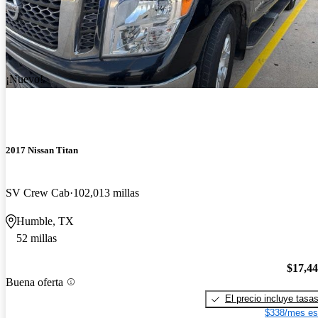
¡Nuevo!
2017 Nissan Titan
SV Crew Cab
102,013 millas
Humble, TX
52 millas
$17,4
Buena oferta
El precio incluye tasa
$338/mes es