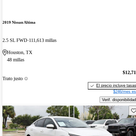
2019 Nissan Altima
2.5 SL FWD
111,613 millas
Houston, TX
48 millas
$12,7
Trato justo
El precio incluye tasa
$246/mes es
Verif. disponibilidad
Gu