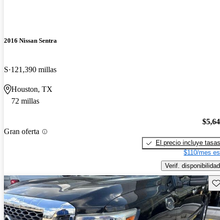
2016 Nissan Sentra
S
121,390 millas
Houston, TX
72 millas
$5,6
Gran oferta
El precio incluye tasa
$110/mes es
Verif. disponibilidad
Gu