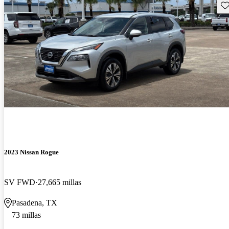
Gu
2023 Nissan Rogue
SV FWD
27,665 millas
Pasadena, TX
73 millas