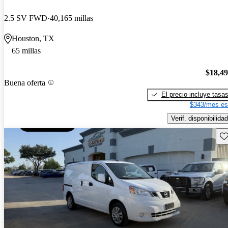
2.5 SV FWD
40,165 millas
Houston, TX
65 millas
$18,4
Buena oferta
El precio incluye tasa
$343/mes es
Verif. disponibilidad
Gu