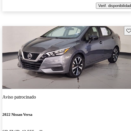
Verif. disponibilidad
Gu
Aviso patrocinado
2022 Nissan Versa