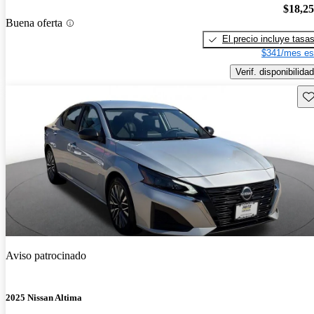
$18,2
Buena oferta
El precio incluye tasa
$341/mes es
Verif. disponibilidad
Gu
Aviso patrocinado
2025 Nissan Altima