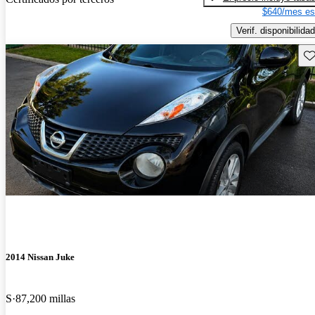
$640/mes es
Verif. disponibilidad
Gu
2014 Nissan Juke
S
87,200 millas