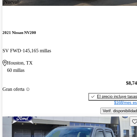
¡Nuevo!
2021 Nissan NV200
SV FWD
145,165 millas
Houston, TX
60 millas
$8,7
Gran oferta
El precio incluye tasa
$168/mes es
Verif. disponibilidad
Gu