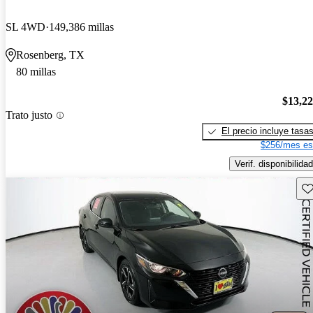
SL 4WD
149,386 millas
Rosenberg, TX
80 millas
$13,2
Trato justo
El precio incluye tasa
$256/mes es
Verif. disponibilidad
Gu