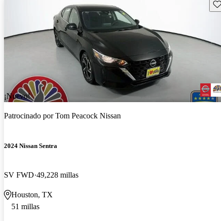
Gu
¡Nuevo!
Patrocinado por
Tom Peacock Nissan
2024 Nissan Sentra
SV FWD
49,228 millas
Houston, TX
51 millas