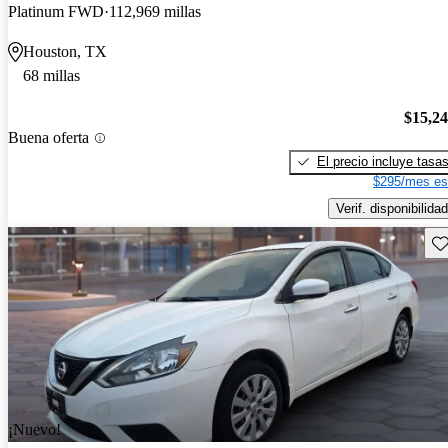
Platinum FWD
112,969 millas
Houston, TX
68 millas
$15,2
Buena oferta
El precio incluye tasa
$295/mes es
Verif. disponibilidad
Gu
¡Nuevo!