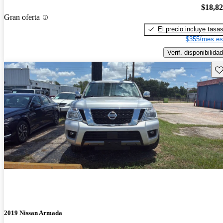
$18,8
Gran oferta
El precio incluye tasa
$355/mes es
Verif. disponibilidad
Gu
2019 Nissan Armada