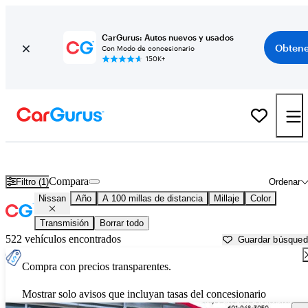
CarGurus: Autos nuevos y usados
Obtene
Con Modo de concesionario
150K+
Autos Nissan usados en venta cerca de
Greenwood, MS
Compara
Filtro (1)
Ordenar
Nissan
Año
A 100 millas de distancia
Millaje
Color
Transmisión
Borrar todo
522 vehículos encontrados
Guardar búsque
Compra con precios transparentes.
Mostrar solo avisos que incluyan tasas del concesionario