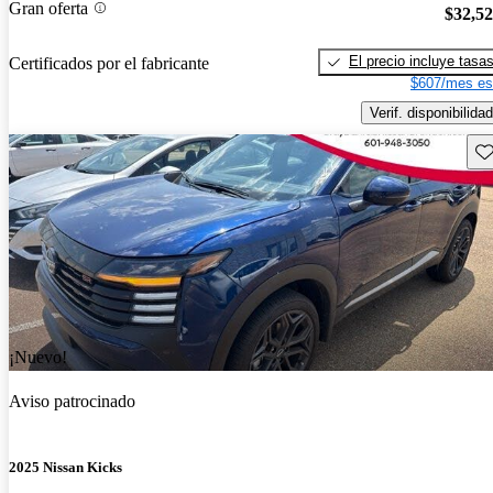
Gran oferta
$32,5
El precio incluye tasa
Certificados por el fabricante
$607/mes es
Verif. disponibilidad
Gu
¡Nuevo!
Aviso patrocinado
2025 Nissan Kicks