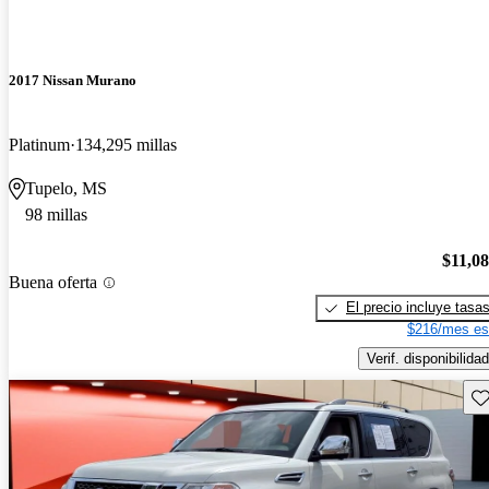
2017 Nissan Murano
Platinum
134,295 millas
Tupelo, MS
98 millas
$11,0
Buena oferta
El precio incluye tasa
$216/mes es
Verif. disponibilidad
Gu