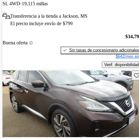
SL 4WD
19,115 millas
Transferencia a la tienda a Jackson, MS
El precio incluye envío de $799
$34,7
Buena oferta
Sin tasas de concesionario adicionale
$642/mes es
Verif. disponibilidad
Gu