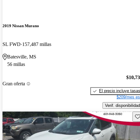
2019 Nissan Murano
SL FWD
157,487 millas
Batesville, MS
56 millas
$10,7
Gran oferta
El precio incluye tasa
$209/mes es
Verif. disponibilidad
Gu