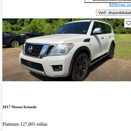
$435/mes es
Verif. disponibilidad
Gu
2017 Nissan Armada
Platinum
127,805 millas