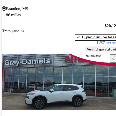
Brandon, MS
86 millas
$20,1
Trato justo
El precio incluye tasa
$392/mes es
Verif. disponibilidad
Gu