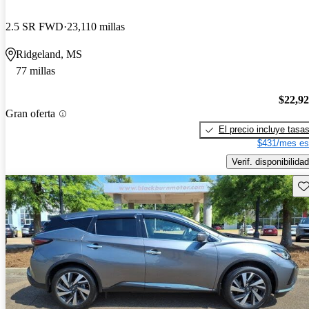
2.5 SR FWD
23,110 millas
Ridgeland, MS
77 millas
$22,9
Gran oferta
El precio incluye tasa
$431/mes es
Verif. disponibilidad
Gu