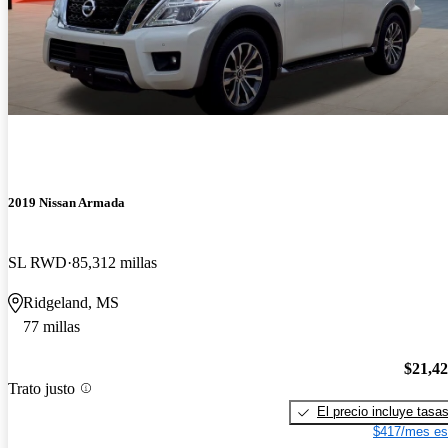
2019 Nissan Armada
SL RWD
85,312 millas
Ridgeland, MS
77 millas
$21,4
Trato justo
El precio incluye tasa
$417/mes es