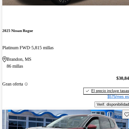
2025 Nissan Rogue
Platinum FWD
5,815 millas
Brandon, MS
86 millas
$30,8
Gran oferta
El precio incluye tasa
$575/mes es
Verif. disponibilidad
Gu