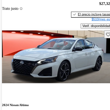
$27,3
Trato justo
El precio incluye tasa
$510/mes es
Verif. disponibilidad
Gu
2024 Nissan Altima