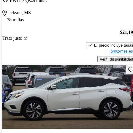
SV FWD
23,846 millas
Jackson, MS
78 millas
$21,1
Trato justo
El precio incluye tasa
$402/mes es
Verif. disponibilidad
Gu