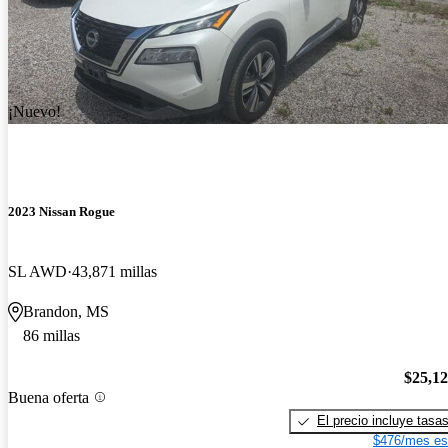
¡Nuevo!
2023 Nissan Rogue
SL AWD
43,871 millas
Brandon, MS
86 millas
$25,1
Buena oferta
El precio incluye tasa
$476/mes es