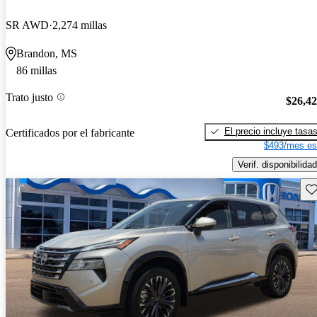
SR AWD
2,274 millas
Brandon, MS
86 millas
Trato justo
$26,4
El precio incluye tasa
Certificados por el fabricante
$493/mes es
Verif. disponibilidad
Gu