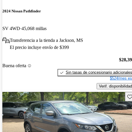
2024 Nissan Pathfinder
SV 4WD
45,068 millas
Transferencia a la tienda a Jackson, MS
El precio incluye envío de $399
$28,3
Buena oferta
Sin tasas de concesionario adicionale
$524/mes es
Verif. disponibilidad
Gu