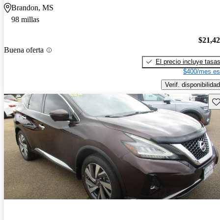
Brandon, MS
98 millas
$21,4
Buena oferta
El precio incluye tasa
$400/mes es
Verif. disponibilidad
Gu