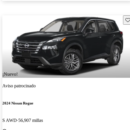
Gu
¡Nuevo!
Aviso patrocinado
2024 Nissan Rogue
S AWD
56,907 millas