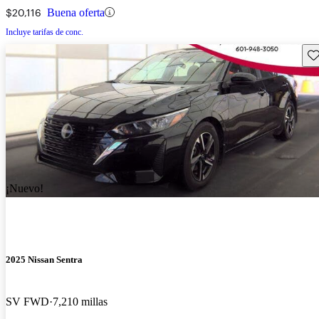
$20,116
Buena oferta
Incluye tarifas de conc.
Gu
¡Nuevo!
2025 Nissan Sentra
SV FWD
7,210 millas