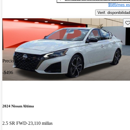
$585/mes es
Verif. disponibilidad
Gu
Precio reducido
-$496
2024 Nissan Altima
2.5 SR FWD
23,110 millas