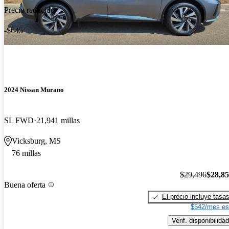
Precio reducido
-$645
2024 Nissan Murano
SL FWD
21,941 millas
Vicksburg, MS
76 millas
$29,496
$28,8
Buena oferta
El precio incluye tasa
$542/mes es
Verif. disponibilidad