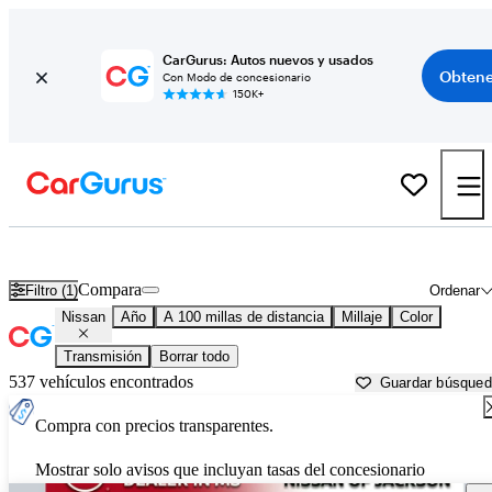
CarGurus: Autos nuevos y usados
Obtene
Con Modo de concesionario
150K+
Autos Nissan usados en venta cerca de
Greenville, MS
Compara
Filtro (1)
Ordenar
Nissan
Año
A 100 millas de distancia
Millaje
Color
Transmisión
Borrar todo
537 vehículos encontrados
Guardar búsque
Compra con precios transparentes.
Mostrar solo avisos que incluyan tasas del concesionario