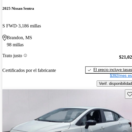
2025 Nissan Sentra
S FWD
3,186 millas
Brandon, MS
98 millas
Trato justo
$21,0
El precio incluye tasa
Certificados por el fabricante
$392/mes es
Verif. disponibilidad
Gu