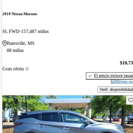
2019 Nissan Murano
SL FWD
157,487 millas
Batesville, MS
88 millas
$10,7
Gran oferta
El precio incluye tasa
$209/mes es
Verif. disponibilidad
Gu