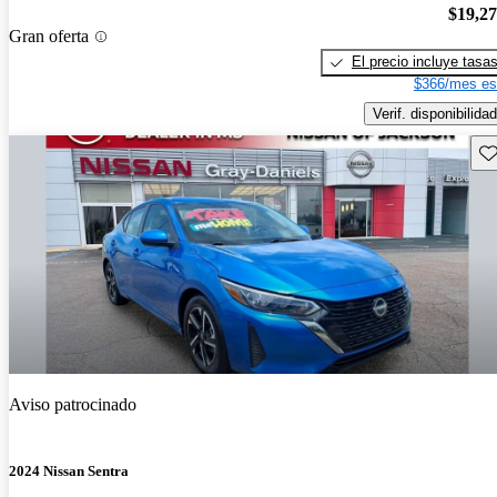
$19,2
Gran oferta
El precio incluye tasa
$366/mes es
Verif. disponibilidad
Gu
Aviso patrocinado
2024 Nissan Sentra