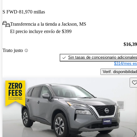
S FWD
81,970 millas
Transferencia a la tienda a Jackson, MS
El precio incluye envío de $399
$16,3
Trato justo
Sin tasas de concesionario adicionale
$314/mes es
Verif. disponibilidad
Gu