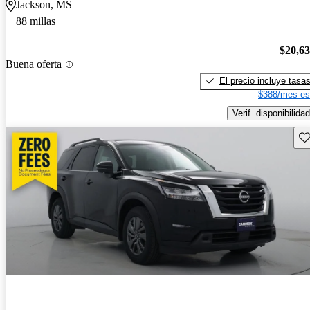
Jackson, MS
88 millas
$20,6
Buena oferta
El precio incluye tasa
$388/mes es
Verif. disponibilidad
Gu