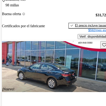
98 millas
Buena oferta
$31,7
El precio incluye tasa
Certificados por el fabricante
$592/mes es
Verif. disponibilidad
Gu
¡Nuevo!