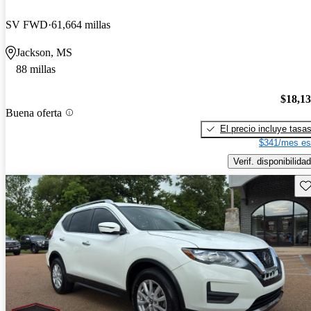
SV FWD
61,664 millas
Jackson, MS
88 millas
$18,1
Buena oferta
El precio incluye tasa
$341/mes es
Verif. disponibilidad
Gu