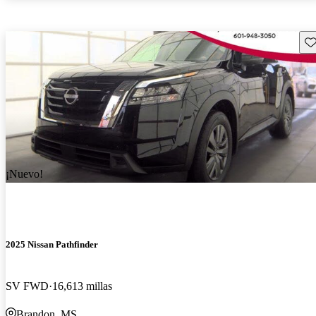
Gu
¡Nuevo!
2025 Nissan Pathfinder
SV FWD
16,613 millas
Brandon, MS