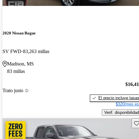
2020 Nissan Rogue
SV FWD
83,263 millas
Madison, MS
83 millas
$16,4
Trato justo
El precio incluye tasa
$320/mes es
Verif. disponibilidad
Gu