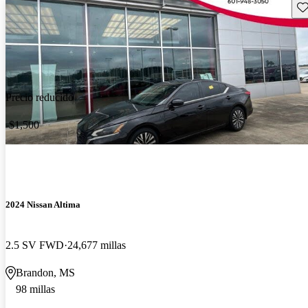
Gu
Precio reducido
-$1,500
2024 Nissan Altima
2.5 SV FWD
24,677 millas
Brandon, MS
98 millas