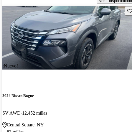
Verif. disponibilidad
Gu
¡Nuevo!
2024 Nissan Rogue
SV AWD
12,452 millas
Central Square, NY
83 millas