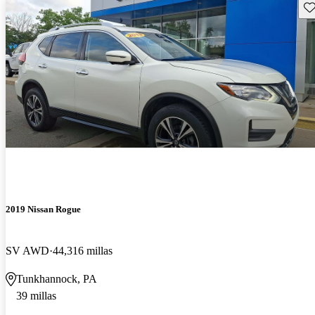
Gu
2019 Nissan Rogue
SV AWD
44,316 millas
Tunkhannock, PA
39 millas