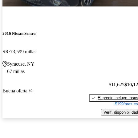
2016 Nissan Sentra
SR
73,599 millas
Syracuse, NY
67 millas
$11,625
$10,1
Buena oferta
El precio incluye tasa
$199/mes es
Verif. disponibilidad