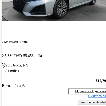
2024 Nissan Altima
2.5 SV FWD
55,456 millas
Port Jervis, NY
81 millas
$17,7
Buena oferta
El precio incluye tasa
$338/mes es
Verif. disponibilidad