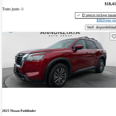
$18,4
Trato justo
El precio incluye tasa
$362/mes es
Verif. disponibilidad
Gu
2025 Nissan Pathfinder