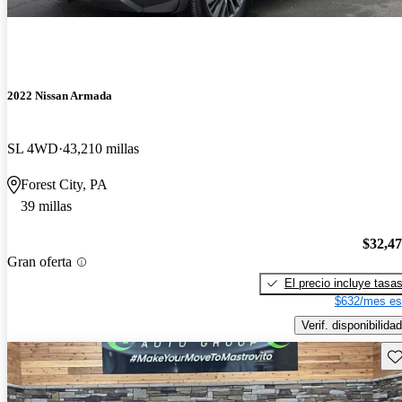
2022 Nissan Armada
SL 4WD
43,210 millas
Forest City, PA
39 millas
$32,4
Gran oferta
El precio incluye tasa
$632/mes es
Verif. disponibilidad
Gu