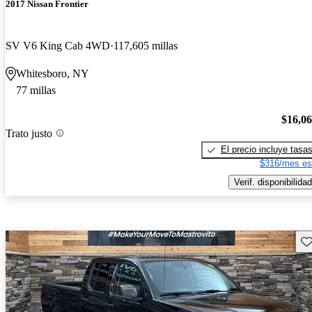
2017 Nissan Frontier
SV V6 King Cab 4WD
117,605 millas
Whitesboro, NY
77 millas
$16,0
Trato justo
El precio incluye tasa
$316/mes es
Verif. disponibilidad
Gu