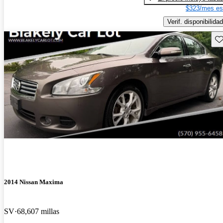
$323/mes es
Verif. disponibilidad
Gu
2014 Nissan Maxima
SV
68,607 millas