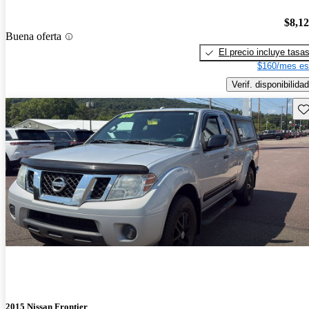
$8,1
Buena oferta
El precio incluye tasa
$160/mes es
Verif. disponibilidad
Gu
2015 Nissan Frontier