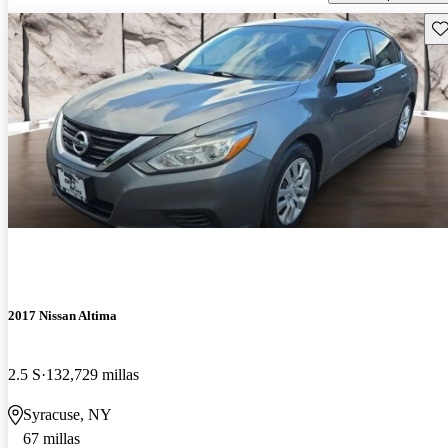
Gu
2017 Nissan Altima
2.5 S
132,729 millas
Syracuse, NY
67 millas