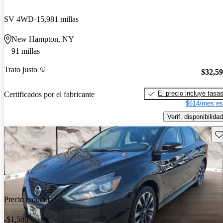
SV 4WD
15,981 millas
New Hampton, NY
91 millas
Trato justo
$32,5
El precio incluye tasa
Certificados por el fabricante
$614/mes es
Verif. disponibilidad
Gu
Precio reducido
-$1,500