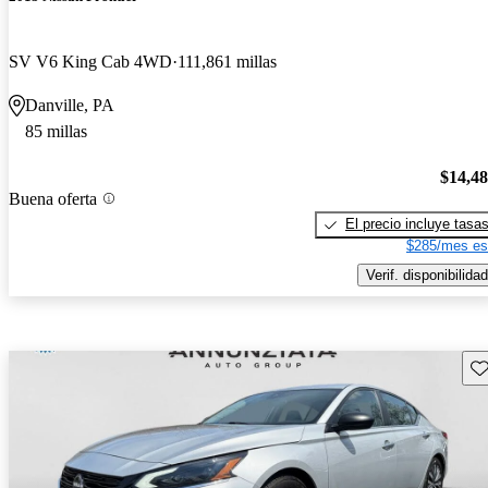
SV V6 King Cab 4WD
111,861 millas
Danville, PA
85 millas
$14,4
Buena oferta
El precio incluye tasa
$285/mes es
Verif. disponibilidad
Gu