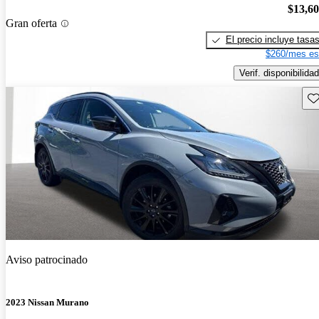
$13,6
Gran oferta
El precio incluye tasa
$260/mes es
Verif. disponibilidad
Gu
Aviso patrocinado
2023 Nissan Murano