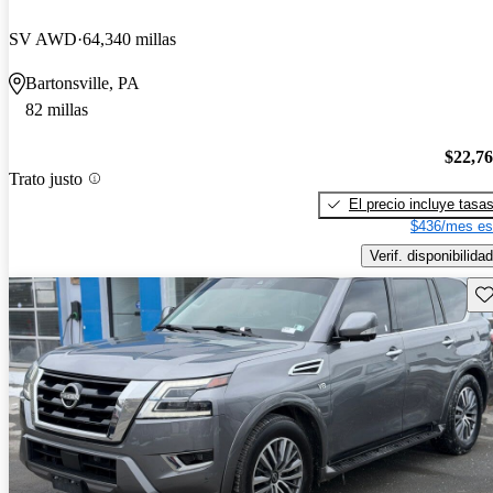
SV AWD
64,340 millas
Bartonsville, PA
82 millas
$22,7
Trato justo
El precio incluye tasa
$436/mes es
Verif. disponibilidad
Gu