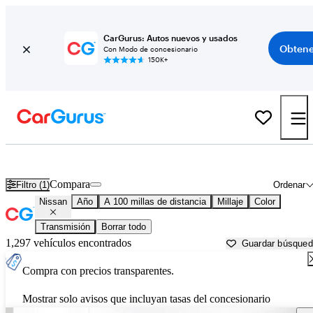
CarGurus: Autos nuevos y usados
Obtene
Con Modo de concesionario
150K+
Autos Nissan usados en venta cerca de
Binghamton, NY
Compara
Filtro (1)
Ordenar
Nissan
Año
A 100 millas de distancia
Millaje
Color
Transmisión
Borrar todo
1,297 vehículos encontrados
Guardar búsque
Compra con precios transparentes.
Mostrar solo avisos que incluyan tasas del concesionario