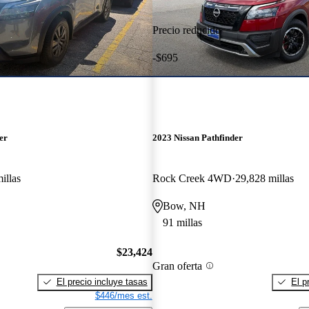
Precio reducido
-$695
er
2023 Nissan Pathfinder
illas
Rock Creek 4WD
29,828 millas
Bow, NH
91 millas
$23,424
Gran oferta
El precio incluye tasas
El p
$446/mes est.