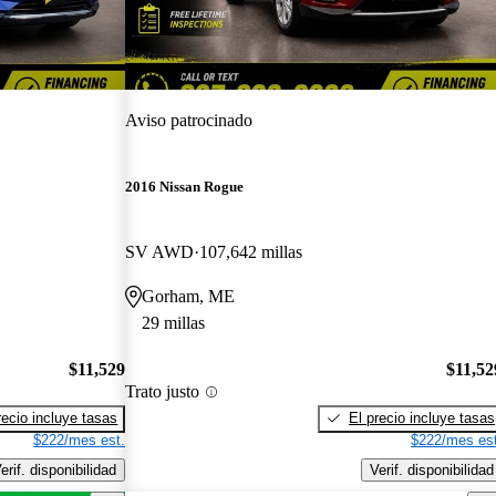
¡Nuevo!
Aviso patrocinado
2016 Nissan Rogue
SV AWD
107,642 millas
Gorham, ME
29 millas
$11,529
$11,52
Trato justo
recio incluye tasas
El precio incluye tasas
$222/mes est.
$222/mes est
erif. disponibilidad
Verif. disponibilidad