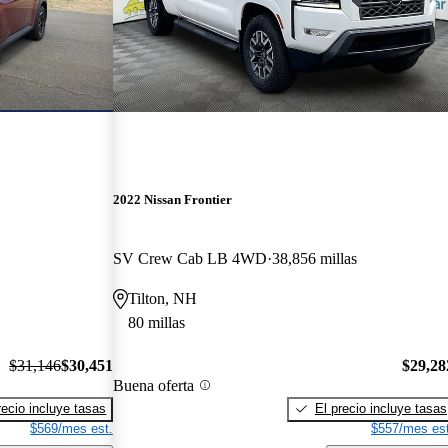
2022 Nissan Frontier
SV Crew Cab LB 4WD
38,856 millas
Tilton, NH
80 millas
$31,146
$30,451
$29,28
Buena oferta
recio incluye tasas
El precio incluye tasas
$569/mes est.
$557/mes est