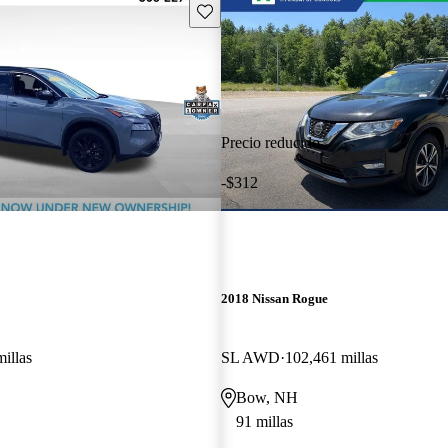
Guarda este Aviso
Precio reducido
-$312
2018 Nissan Rogue
illas
SL AWD
102,461 millas
Bow, NH
91 millas