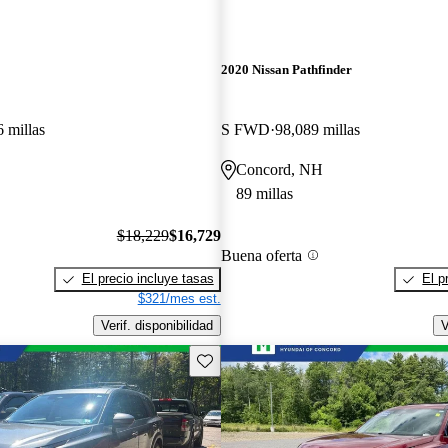
2020 Nissan Pathfinder
 millas
S FWD
98,089 millas
Concord, NH
89 millas
$18,229
$16,729
Buena oferta
El precio incluye tasas
El p
$321/mes est.
Verif. disponibilidad
V
Guarda este Aviso