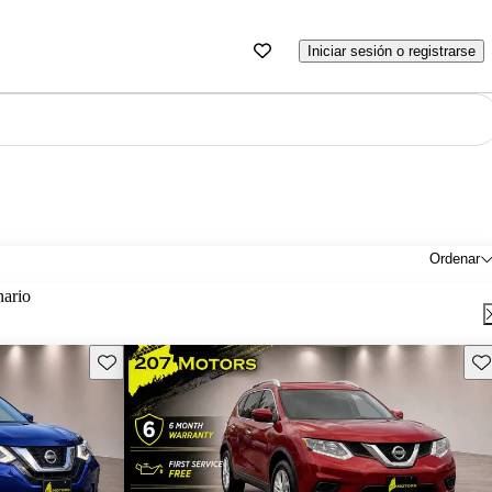
Iniciar sesión o registrarse
Ordenar
nario
Guarda este Aviso
Gu