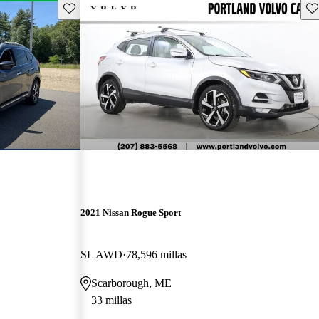
Guarda este Aviso
Gu
2021 Nissan Rogue Sport
SL AWD
78,596 millas
Scarborough, ME
33 millas