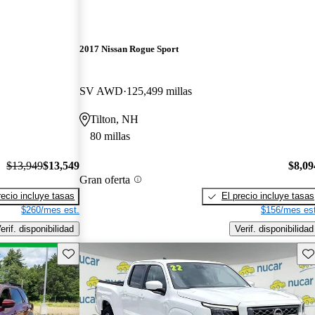
2017 Nissan Rogue Sport
SV AWD
125,499 millas
Tilton, NH
80 millas
$13,949
$13,549
$8,09
Gran oferta
recio incluye tasas
El precio incluye tasas
$260/mes est.
$156/mes est
erif. disponibilidad
Verif. disponibilidad
Guarda este Aviso
Gu