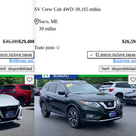
SV Crew Cab 4WD
39,165 millas
Saco, ME
39 millas
$30,289
$29,400
$26,59
Trato justo
recio incluye tasas
El precio incluye tasas
$549/mes est.
$511/mes est
erif. disponibilidad
Verif. disponibilidad
Guarda este Aviso
Gu