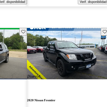
erif. disponibilidad
Verif. disponibilidad
Guarda este Aviso
Gu
¡Nuevo!
2020 Nissan Frontier