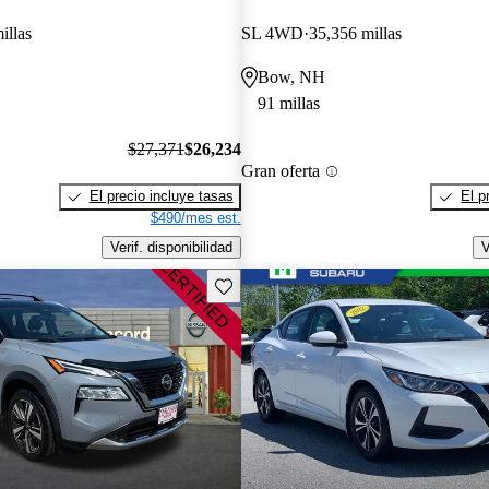
illas
SL 4WD
35,356 millas
Bow, NH
91 millas
$27,371
$26,234
Gran oferta
El precio incluye tasas
El p
$490/mes est.
Verif. disponibilidad
V
Guarda este Aviso