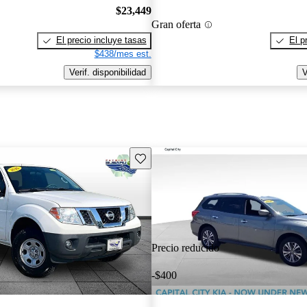
$23,449
Gran oferta
El precio incluye tasas
El p
$438/mes est.
Verif. disponibilidad
V
Guarda este Aviso
Precio reducido
-$400