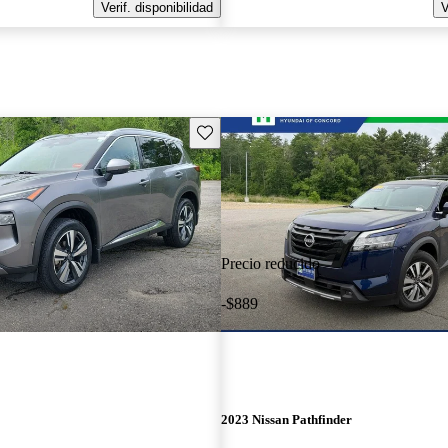
Verif. disponibilidad
V
Guarda este Aviso
Precio reducido
-$889
2023 Nissan Pathfinder