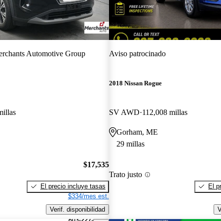
rchants Automotive Group
Aviso patrocinado
2018 Nissan Rogue
illas
SV AWD
112,008 millas
Gorham, ME
29 millas
$17,535
Trato justo
El precio incluye tasas
El p
$334/mes est.
Verif. disponibilidad
V