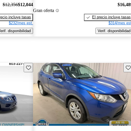
$12,356
$12,044
$16,48
Gran oferta
recio incluye tasas
El precio incluye tasas
$232/mes est.
$314/mes est
erif. disponibilidad
Verif. disponibilidad
Guarda este Aviso
Gu